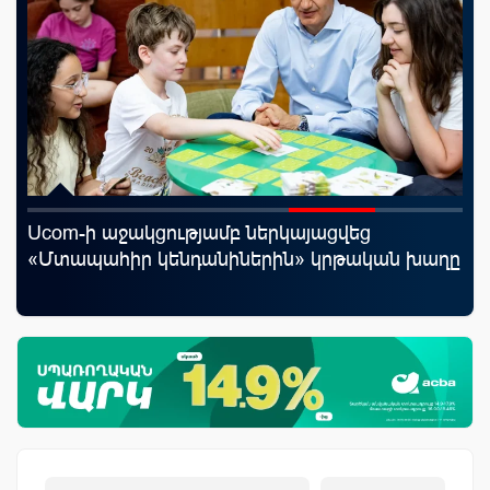
Ucom-ի աջակցությամբ ներկայացվեց
Ֆա
«Մտապահիր կենդանիներին» կրթական խաղը
նե
առ