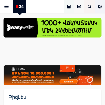
Աշխատավարձի Հաշվիչ
Բիզնես