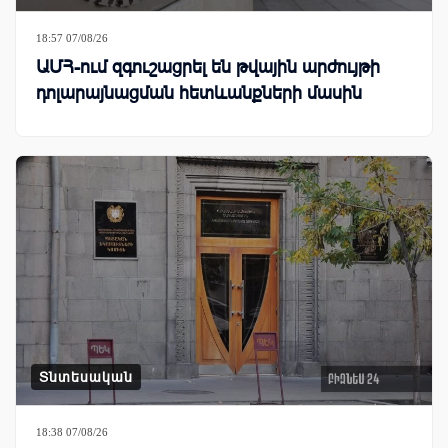
18:57 07/08/26
ԱՄՀ-ում զգուշացրել են թվային արժույթի
դոլարայնացման հետևանքների մասին
Տնտեսական
18:38 07/08/26