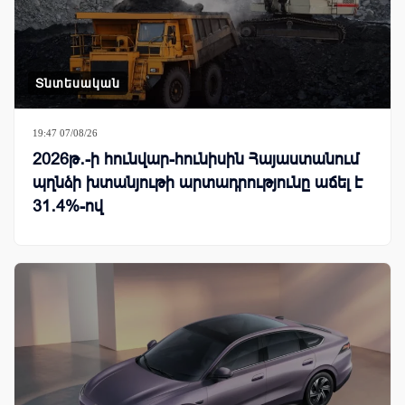
Տնտեսական
19:47 07/08/26
2026թ․-ի հունվար-հունիսին Հայաստանում
պղնձի խտանյութի արտադրությունը աճել է
31․4%-ով