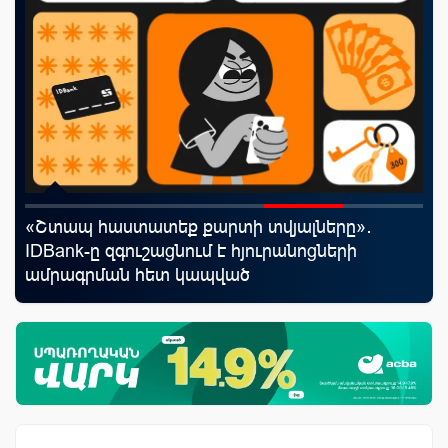
«Շտապ հաստատեք քարտի տվյալները»․
Ֆա
IDBank-ը զգուշացնում է հյուրանոցների
նե
ամրագրման հետ կապված
առ
զեղծարարությունների մասին