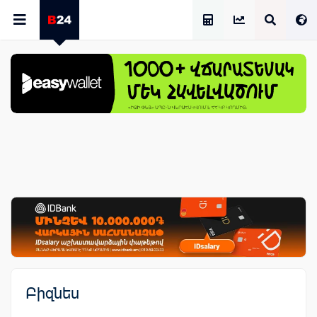
Աշխատավարձի Հաշվիչ
Բիզնես