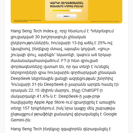
Hang Seng Tech Index-ը, որը հետևում է Հոնկոնգում
ցուցակված 30 խոշորագույն չինական
ընկերություններին, հունվարի 13-ից աճել է 25%-ով:
Այսպիսով, ինդեքսը մտավ, այսպես կոչված, «ցուլ»
շուկայի փուլ, այսինքն՝ նկատելի, կայուն աճ երկար
ժամանակահատվածում։ FT-ի հետ զրուցած
փորձագետները վստահ են, որ դա տեղի է ունեցել
ներդրողների վրա հունվարին գործարկված չինական
DeepSeek նեյրոնային ցանցի ազդեցության շնորհիվ:
Հունվարի 31-ին DeepSeek-ի լսարանն արդեն հասել էր
օրական 22․15 միլիոն մարդու, ինչը ChatGPT-ի
մակարդակի 41․6%-ն է։ DeepSeek-ի չաթ-բոթ
հավելվածը Apple App Store-ում զբաղեցրել է առաջին
տեղը 157 երկրներում, իսկ նրա կայքը մեկ շաբաթվա
ընթացքում թրաֆիկի քանակով գերազանցել է Google
Gemini-ին։
Hang Seng Tech ինդեքսը զգալիորեն գերազանցել է