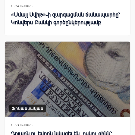
16:24 07/08/26
«Սմայլ Սվիթ»-ի զարգացման ճանապարհը՝
Կոնվերս Բանկի գործընկերությամբ
Ֆինանսական
15:53 07/08/26
Դոլարն ու եվրոն նվազել են, ոսկու գինն՝