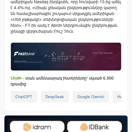
ամերիկյան Nasdaq ինդեքսին, որը հունվարի 13-ից աճել
է 4․4%-ով։ «Միայն չինական ընկերությունները կարող
են համաշխարհային շուկայում մրցակցել ամերիկյան
«Մեծ յոթնյակի» տեխնոլոգիական ընկերությունների
հետ»,- FT-ին ասել է Abrdn ներդրումային ընկերության
չինացի վերլուծաբան Բուշ Չուն:
Ucom
- տան ամենաարագ ինտերնետը՝ սկսած 6,500
դրամից:
ChatGPT
DeepSeek
Google Gemini
Hang Se