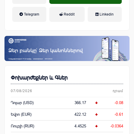
եկամտային հարկ, կուտակային
Telegram
Reddit
Linkedin
կենսաթոշակային համակարգ
Փոխարժեքներ և Գներ
07/08/2026
դրամ
Դոլար (USD)
366.17
-0.08
Եվրո (EUR)
422.12
-0.61
Ռուբլի (RUR)
4.4525
-0.0364