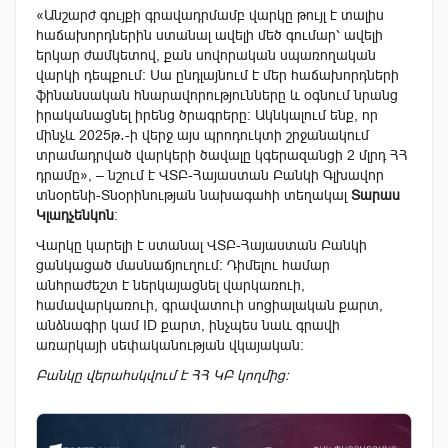
«Անշարժ գույքի գրավադրմամբ վարկը թույլ է տալիս
հաճախորդներին ստանալ ավելի մեծ գումար՝ ավելի
երկար ժամկետով, քան սովորական սպառողական
վարկի դեպքում։ Սա ընդլայնում է մեր հաճախորդների
ֆինանսական հնարավորությունները և օգնում նրանց
իրականացնել իրենց ծրագրերը։ Ակնկալում ենք, որ
մինչև 2025թ․-ի վերջ այս պրոդուկտի շրջանակում
տրամադրված վարկերի ծավալը կգերազանցի 2 մլրդ ՀՀ
դրամը», – նշում է ՎՏԲ-Հայաստան Բանկի Գլխավոր
տնօրենի-Տնօրինության նախագահի տեղակալ
Տարաս
Կլադչենկոն
։​
Վարկը կարելի է ստանալ ՎՏԲ-Հայաստան Բանկի
ցանկացած մասնաճյուղում: Դիմելու համար
անհրաժեշտ է ներկայացնել վարկառուի,
համավարկառուի, գրավատուի սոցիալական քարտ,
անձնագիր կամ ID քարտ, ինչպես նաև գրավի
առարկայի սեփականության վկայական:
Բանկը
վերահսկվում
է
ՀՀ
ԿԲ
կողմից
: