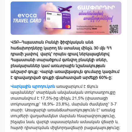
ՎՏԲ
–
Հայաստան Բանկի
ֆիզիկական անձ
հաճախորդները
կարող
են
ստանալ
մինչև
30
մլն
ՀՀ
դրամի չափով
վարկ՝
որպես
գրավ
ներկայացնելով
Հայաստանի տարածքում գտնվող
բնակելի
տներ
,
բնակարաններ
կամ
առևտրային նշանակության
անշարժ
գույք
:
Վարկի
առավելագույն
գումարը
կազմում
է
գրավադրված
գույքի
գնահատված
արժեքի
60%-
ը
:
Վարկային պրոդուկտն
առաջարկում է ճկուն
պայմաններ՝ տարեկան անվանական տոկոսադրույքը
տատանվում է 17,5%-ից մինչև 21,5% (փաստացի
տոկոսադրույք՝ 18,9%- 23,8%), մարման ժամկետը՝ 3-7
տարի: Առաջարկի առանձնահատկությունն է՝ առանց
տույժերի վաղաժամկետ մարման հնարավորությունը,
ինչպես նաև վարկի սպասարկման ամսական վճարի և
հայտի դիտարկման միջնորդավճարի բացակայությունը: