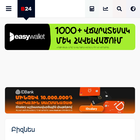
Աշխատավարձի Հաշվիչ
Բիզնես