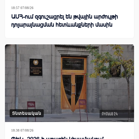
18:57 07/08/26
ԱՄՀ-ում զգուշացրել են թվային արժույթի
դոլարայնացման հետևանքների մասին
Տնտեսական
18:38 07/08/26