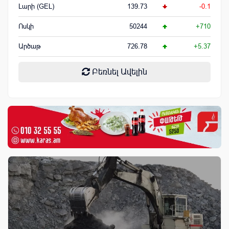
Լարի (GEL)
139.73
-0.1
Ոսկի
50244
+710
Արծաթ
726.78
+5.37
Բեռնել Ավելին