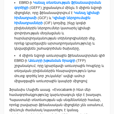
EBRD-ի
Կանաչ տնտեսության ֆինանսավորման
գործիքի
(GEFF) շրջանակում մինչև 5 միլիոն եվրոյի
միջոցներ, որը ֆինանսավորվում է
Կանաչ կլիմայի
հիմնադրամի
(GCF) և
Կլիմայի ներդրումային
հիմնադրամների
(CIF) կողմից, ինչը կօգնի
բիզնեսներին ներդրումներ կատարել կլիմայի
փոփոխության մեղմացման և
հարմարվողականության տեխնոլոգիաների մեջ,
որոնք կբարելավեն արտադրողականությունը և
կնվազեցնեն շահագործման ծախսերը,
4 միլիոն եվրոյի առևտրային ֆինանսավորման գիծ
EBRD-ի
Առևտրի խթանման ծրագրի
(TFP)
շրջանակում, որը կբարելավի առևտրային հոսքերը և
տեղական բիզնեսներին հնարավորություն կտա
մուտք գործել նոր շուկաներ՝ ավելի ամուր
միջազգային առևտրային կապերի միջոցով։
Ֆրանսիս Մալիժն ասաց. «Evocabank-ի հետ մեր
համագործակցությունը կարևորագույն դեր է խաղալու
Հայաստանի տնտեսության այն սեգմենտների համար,
որոնք բավարար ֆինանսական միջոցներ չեն ստանում,
միևնույն ժամանակ նպաստելու է կանաչ