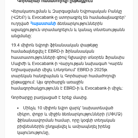
Գործարար համաժողովի ընթացքում
Վերակառուցման և Զարգացման Եվրոպական Բանկը
(ՎԶԵԲ) և Evocabank-ը ստորագրել են համաձայնագրեր՝
ուղղված
Հայաստանի
ձեռնարկություններին
աջակցություն տրամադրելուն և կանաչ տնտեսությանն
անցմանը:
19.4 միլիոն եվրոյի ֆինանսական փաթեթը
համաձայնեցվել է EBRD-ի Ֆինանսական
հաստատությունների գծով Գլխավոր տնօրեն Ֆրանսիս
Մալիժի և Evocabank-ի Վարչության նախագահ Կարեն
Եղիազարյանի միջև Լոնդոնում՝ EBRD-ի 2025թ.
տարեկան հանդիպման և Գործարար համաժողովի
ընթացքում: Այս գործարքն առաջին
համագործակցությունն է EBRD-ի և Evocabank-ի միջև:
Գործարքը բաղկացած է երեք մասից.
Մինչև 10 միլիոն եվրո վարկ՝ նախատեսված
միկրո, փոքր և միջին ձեռնարկությունների (ՄՓՄՁ)
ֆինանսավորման համար, որը կօգնի տեղական
բիզնեսներին ընդլայնվել և ամրապնդել իրենց
կայունությունը,