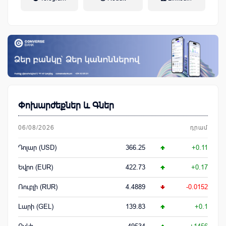
կենսաթոշակային համակարգ
Փոխարժեքներ և Գներ
06/08/2026
դրամ
Դոլար (USD)
366.25
+0.11
Եվրո (EUR)
422.73
+0.17
Ռուբլի (RUR)
4.4889
-0.0152
Լարի (GEL)
139.83
+0.1