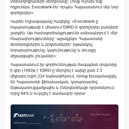
տեխնոլոգիաների ներդրմանը: Մենք ուրախ ենք
ողջունելու Evocabank-ին՝ որպես Հայաստանում մեր նոր
գործընկեր»:
Կարեն Եղիազարյանը հավելեց. «Evocabank-ը
հպարտությամբ է միանում EBRD-ի գործընկեր բանկերի
շարքին: Այս համագործակցությունն ամրապնդում է մեր
հնարավորությունները` աջակցելու Հայաստանի
ձեռներեցներին և բիզնեսներին՝ խթանելով
նորարարությունը, կայունությունը և մուտքը
միջազգային շուկաներ»:
Հայաստանում իր գործունեության ծավալման օրվանից
ի վեր (1992թ.)՝ EBRD-ը ներդրել է ավելի քան 2.5
միլիարդ եվրո 224 նախագծերում, որոնք իրականացվել
են Հայաստանի ֆինանսական, կորպորատիվ,
ենթակառուցվածքային և էներգետիկայի ոլորտներում,
որից 84%-ն ուղղվել է մասնավոր ոլորտ: