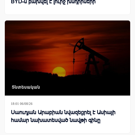
BYD-ն բախվել է լուրջ խնդիրների
Տնտեսական
18:01 06/08/26
Սաուդյան Արաբիան նվազեցրել է Ասիայի
համար նախատեսված նավթի գինը