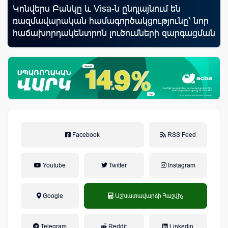
rld
Կոնվերս Բանկը և Visa-ն ընդլայնում են
Սպ
ռազմավարական համագործակցությունը՝ նոր
ամ
հաճախորդակենտրոն լուծումների զարգացման
կա
նպատակով
Facebook
RSS Feed
Youtube
Twitter
Instagram
Google
Աշխատավարձի Հաշվիչ
եկամտային հարկ, կուտակային
Telegram
Reddit
Linkedin