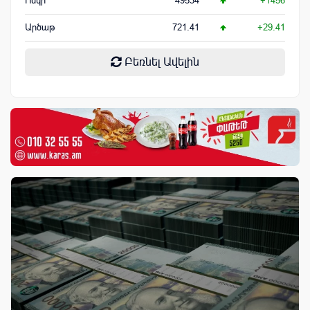
Ոսկի
49534
+1456
Արծաթ
721.41
+29.41
Բեռնել Ավելին