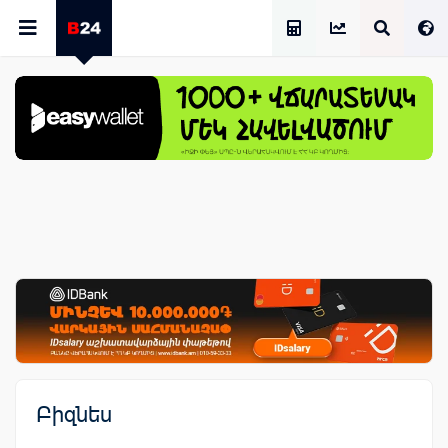
Աշխատավարձի Հաշվիչ
Բիզնես