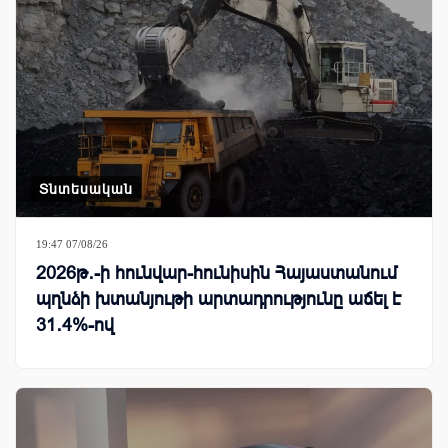
Տնտեսական
19:47 07/08/26
2026թ․-ի հունվար-հունիսին Հայաստանում
պղնձի խտանյութի արտադրությունը աճել է
31․4%-ով