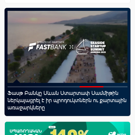
Ֆասթ Բանկը Սևան Ստարտափ Սամմիթին
Uc
ներկայացրել է իր պրոդուկտներն ու քարտային
«Մ
առաջարկները