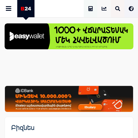
Աշխատավարձի Հաշվիչ
Բիզնես