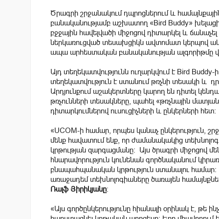
Ծրագրի շրջանակում դպրոցներում և համայնքա
բանականությամբ աշխատող «Bird Buddy» խելաց
բջջային հավելվածի միջոցով դիտարկել և ճանաչել 
ներկառուցված տեսախցիկն ավտոմատ կերպով ակտ
ապա արհեստական բանականության ալգորիթմը վեր
Այդ տեղեկատվությունն ուղարկվում է Bird Buddy-
տեղեկատվություն է ստանում թռչնի տեսակի և դ
Արդյունքում աշակերտները կարող են դիտել կենդ
թռչունների տեսակները, պահել «թռչնային մատյան»՝
դիտարկումներով ուսուցիչների և ընկերների հետ։
«UCOM-ի համար, որպես կանաչ ընկերություն, շր
մենք հավատում ենք, որ ժամանակակից տեխնոլ
կրթության զարգացմանը։ Այս ծրագրի միջոցով մե
հնարավորություն կունենան գործնականում կիրառ
բնապահպանական կրթություն ստանալու համար։ Ա
առաջադեմ տեխնոլոգիաները ծառայեն համայնքներ
Ռալֆ Յիրիկյանը
։
«Այս գործընկերությունը հիանալի օրինակ է, թե ի
հարստացնել կրթական պրոցեսը։ Երբ միավորում 