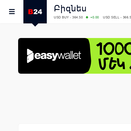
Բիզնես
USD BUY - 364.50
+0.00
USD SELL - 366.
EUR BUY - 418.00
+0.00
EUR SELL - 424.
OIL: BRENT - 83.40
+5.25
WTI - 78.00
COMEX: GOLD - 4242.00
-0.59
SILVER - 
COMEX: PLATINUM - 1749.90
-0.91
LME: ALUMINIUM - 3184.00
-0.27
COPPER
LME: NICKEL - 17249.00
+0.09
TIN - 5526
LME: LEAD - 1877.50
-1.00
ZINC - 3643.0
FOREX: USD/JPY - 158.37
+0.44
EUR/GBP
FOREX: EUR/USD - 1.1521
-0.23
GBP/USD
STOCKS RUS: RTSI - 884.56
-1.27
STOCKS US: DOW JONES - 53885.10
-0.85
STOCKS US: S&P 500 - 7709.96
-0.18
STOCKS JAPAN: NIKKEI - 65606.71
-0.12
STOCKS CHINA: HANG SENG - 25668.03
+
STOCKS EUR: FTSE100 - 10867.89
-0.19
STOCKS EUR: DAX - 26140.13
+0.05
07/08/2026 CBA: USD - 366.17
-0.08
GBP 
07/08/2026 CBA: EURO - 422.12
-0.61
07/08/2026 CBA: GOLD - 50244
+710
SIL