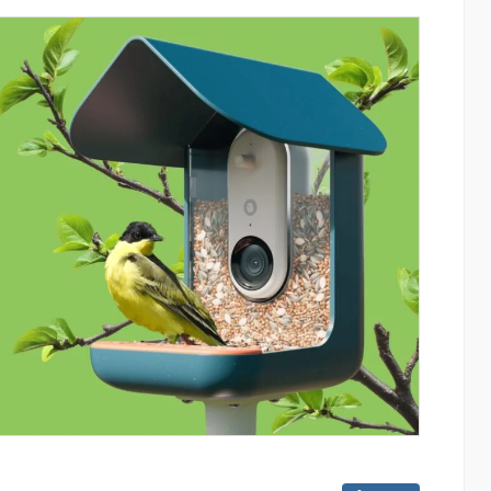
ափ
«Շտապ հաստատեք քարտի տվյալները»
IDBank-ը զգուշացնում է հյուրանոցների
ամրագրման հետ կապված
զեղծարարությունների մասին