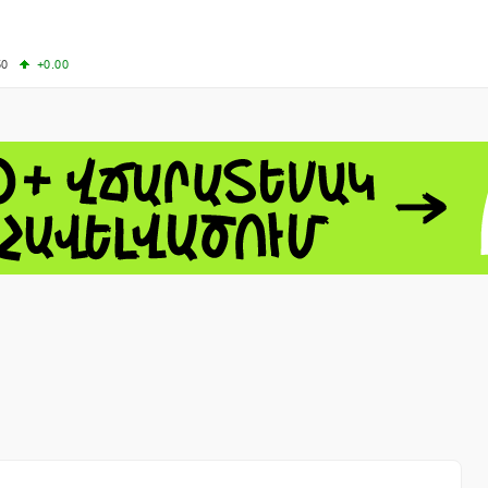
50
+0.00
50
-0.50
+4.11
61.44
-1.06
 - 13791.00
-0.12
8.00
+2.50
0
+1.43
 - 1.1521
-0.23
 - 1.3448
-0.08
NASDAQ - 26348.35
-0.06
TOPIX - 4074.93
+0.47
0.54
SSEC - 3940.04
+1.02
CAC40 - 8699.71
+0.35
- 492.1
-0.98
VER - 726.78
+5.37