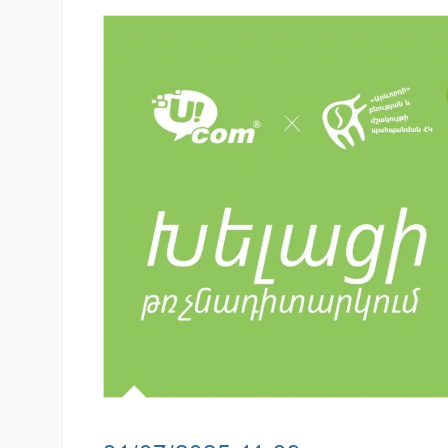
զարգացման
Ֆասթ Բանկը Սևան Ստարտ
երս Բանկի
Սամմիթին ներկայացրել է իր
պրոդուկտներն ու քարտային
առաջարկները