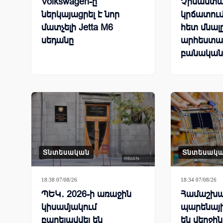
Volkswagen-ը
Չինաստա
ներկայացրել է նոր
կրճատում
մատչելի Jetta M6
հետ մնալ
սեդանը
արհեստա
բանական
համաշխա
մրցավազ
Տնտեսական
Տնտեսակ
18:38 07/08/26
18:34 07/08/26
ՊԵԿ․ 2026-ի առաջին
Համաշխա
կիսամյակում
պարենայի
բարելավվել են
են վերջի