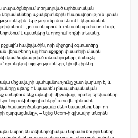
յին տարածքներում տեղադրված արհեստական
ի կերամանները աշակերտներին հնարավորություն կտան
թռչուններին։ Երբ թռչունը մոտենում է կերամանին,
իվանում է, լուսանկարում և տեսանկարահանում այն,
լուծում է պատկերը և որոշում թռչնի տեսակը։
ի բջջային հավելվածին, որի միջոցով օգտատերը
րան վերաբերող այլ հետաքրքիր փաստերի մասին։
անի կամ ձայնագրված տեսանյութերը, ճանաչել
 գրանցելով այցելությունները, կիսվել իրենց
ջակա միջավայրի պահպանությունը շատ կարևոր է, և
ոգիաները պետք է նպաստեն բնապահպանական
նք ստեղծում ենք այնպիսի միջավայր, որտեղ երեխաները
ելու նոր տեխնոլոգիաները՝ առավել դինամիկ
յս համագործակցությամբ մենք նպաստելու ենք, որ
ի զարգացմանը», – նշեց Ucom-ի գլխավոր տնօրեն
նչպես կարող են տեխնոլոգիական նորամուծությունները
ես բնական հետաքրքրասիրությունը, բնության հանդեպ