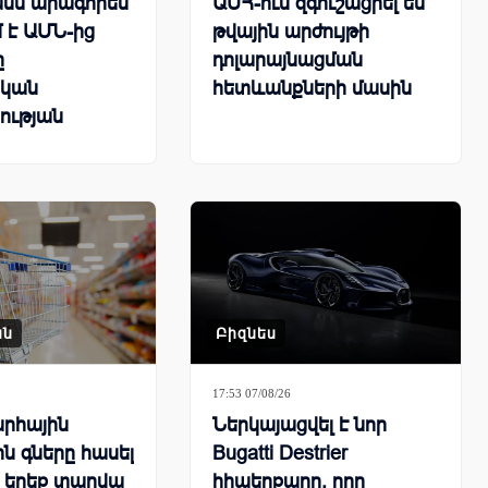
նն արագորեն
ԱՄՀ-ում զգուշացրել են
 է ԱՄՆ-ից
թվային արժույթի
ը
դոլարայնացման
կան
հետևանքների մասին
ության
րհային
քում
ան
Բիզնես
17:53 07/08/26
րհային
Ներկայացվել է նոր
ն գները հասել
Bugatti Destrier
ն երեք տարվա
հիպերքարը, որը