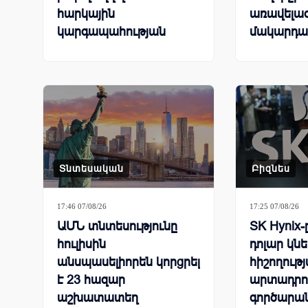
հարկային
առավելագ
կարգապահության
մակարդա
ցուցանիշները
Տնտեսական
Բիզնես
17:46 07/08/26
17:25 07/08/26
ԱՄՆ տնտեսությունը
SK Hynix-
հուլիսին
դոլար կն
անսպասելիորեն կորցրել
հիշողութ
է 23 հազար
արտադրու
աշխատատեղ
գործարա