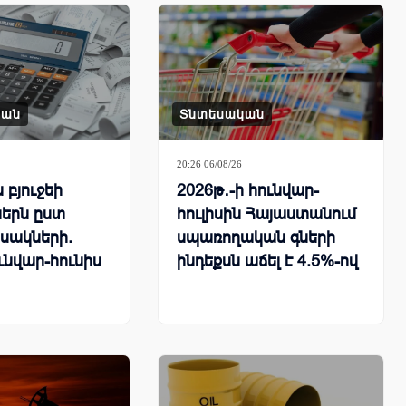
կան
Տնտեսական
20:26 06/08/26
բյուջեի
2026թ․-ի հունվար-
երն ըստ
հուլիսին Հայաստանում
սակների.
սպառողական գների
ւնվար-հունիս
ինդեքսն աճել է 4.5%-ով