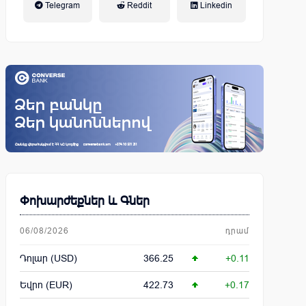
Telegram
Reddit
Linkedin
կենսաթոշակային համակարգ
Փոխարժեքներ և Գներ
06/08/2026
դրամ
Դոլար (USD)
366.25
+0.11
Եվրո (EUR)
422.73
+0.17