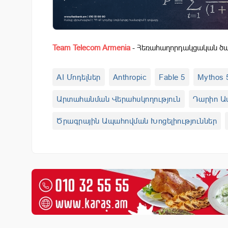
Team Telecom Armenia
- Հեռահաղորդակցական ծառ
AI Մոդելներ
Anthropic
Fable 5
Mythos 
Արտահանման Վերահսկողություն
Դարիո Ա
Ծրագրային Ապահովման Խոցելիություններ
Հատուկ Ծառայություններ
Հովարդ Լաթնիկ
Տեխնոլոգիական Կարգավորում
Տեխնոլոգի
Օտարերկրյա Օգտատերեր
AMP