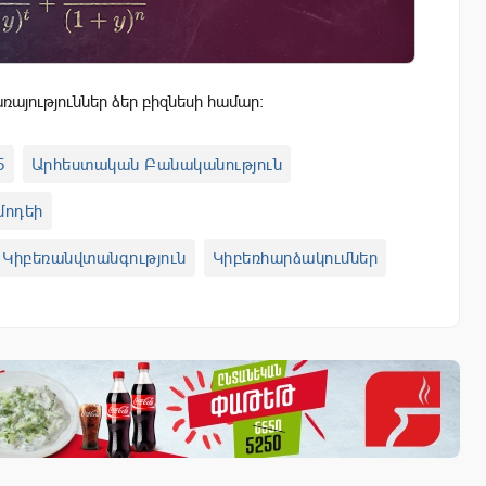
այություններ ձեր բիզնեսի համար:
5
Արհեստական Բանականություն
մոդեի
Կիբեռանվտանգություն
Կիբեռհարձակումներ
Չինաստան
Ռուսաստան
աներ
Տեխնոլոգիաներն Իդրամի Հետ