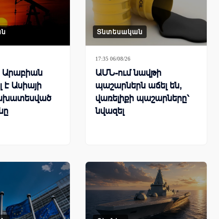
ան
Տնտեսական
17:35 06/08/26
ն Արաբիան
ԱՄՆ-ում նավթի
 է Ասիայի
պաշարներն աճել են,
ախատեսված
վառելիքի պաշարները՝
նը
նվազել