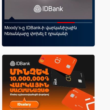
d
Moody’s-ը IDBank-ի վարկանիշային
Կոնվերս
հեռանկարը փոխել է դրականի
ռազմավ
վ
նոր հաճ
զարգաց