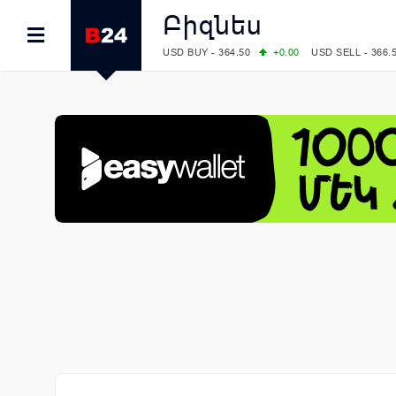
Բիզնես
USD BUY - 364.50
+0.00
USD SELL - 366.
EUR BUY - 418.00
+0.00
EUR SELL - 425.
OIL: BRENT - 79.24
+1.23
WTI - 74.92
COMEX: GOLD - 4267.00
+3.33
SILVER - 
COMEX: PLATINUM - 1765.90
-0.21
LME: ALUMINIUM - 3184.00
-0.27
COPPER
LME: NICKEL - 17249.00
+0.09
TIN - 5526
LME: LEAD - 1877.50
-1.00
ZINC - 3643.0
FOREX: USD/JPY - 157.68
+0.12
EUR/GBP
FOREX: EUR/USD - 1.1548
+0.11
GBP/USD
STOCKS RUS: RTSI - 895.93
+1.68
STOCKS US: DOW JONES - 54349.12
+0.4
STOCKS US: S&P 500 - 7723.55
-0.17
STOCKS JAPAN: NIKKEI - 65683.26
-0.93
STOCKS CHINA: HANG SENG - 25530.28
-
STOCKS EUR: FTSE100 - 10888.30
+0.08
STOCKS EUR: DAX - 26126.30
-0.29
06/08/2026 CBA: USD - 366.25
+0.11
GBP 
06/08/2026 CBA: EURO - 422.73
+0.17
06/08/2026 CBA: GOLD - 49534
+1456
SI