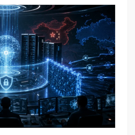
ատմության
IDBank-ը ներկայացնում է նոր Mastercar
րը կուտակել
World քարտը՝ ճանապարհորդական
առավելություններով և հատուկ արշավո