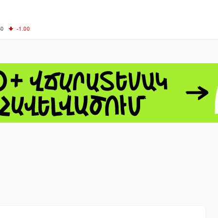
50
-1.00
00
-0.50
+0.54
62.10
+3.40
 - 13791.00
-0.12
8.00
+2.50
0
+1.43
 - 1.1548
+0.11
 - 1.3459
+0.04
9
NASDAQ - 26363.44
-0.83
TOPIX - 4055.85
+0.24
1.49
SSEC - 3900.35
+0.57
CAC40 - 8669.30
+0.03
- 493.08
-0.04
LVER - 721.41
+29.41