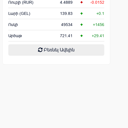
Ռուբլի (RUR)
4.4889
-0.0152
Լարի (GEL)
139.83
+0.1
Ոսկի
49534
+1456
Արծաթ
721.41
+29.41
Բեռնել Ավելին