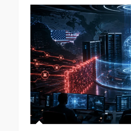
ան Ստարտափ
Սպորտ և փող. Ինչպես են պ
ցրել է իր
10 ամենահարուստ մարզիկնե
 քարտային
իրենց կարողությունը