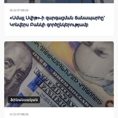
16:24 07/08/26
«Սմայլ Սվիթ»-ի զարգացման ճանապարհը՝
Կոնվերս Բանկի գործընկերությամբ
Ֆինանսական
15:53 07/08/26