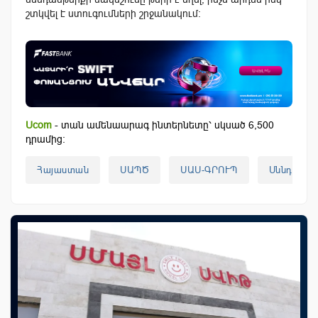
շտկվել է ստուգումների շրջանակում:
Ucom
- տան ամենաարագ ինտերնետը՝ սկսած 6,500
դրամից:
Հայաստան
ՍԱՊԾ
ՍԱՍ-ԳՐՈՒՊ
Սննդամթե