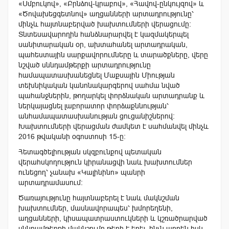
«Սմբուկով», «Բրնձով-կրաբով», «Հավով-ընկույզով» և
«Ծովախեցգետնով» աղցանների արտադրությունը՝
մինչև հայտնաբերված խախտումների վերացումը:
Տնտեսավարողին հանձնարարվել է կազմակերպել
սանիտարական օր, ախտահանել արտադրական,
պահեստային սարքավորումները և տարածքները, վերը
նշված սննդամթերքի արտադրությունը
համապատասխանեցնել Մաքսային Միության
տեխնիկական կանոնակարգերով սահմա նված
պահանջներին, թողարկել փորձնական արտադրանք և
ներկայացնել լաբորատոր փորձաքննության՝
անհամապատասխանության ցուցանիշներով:
Խախտումների վերացման ժամկետ է սահմանվել մինչև
2016 թվականի օգոստոսի 15-ը:
Հետագծելիության սկզբունքով պետական
վերահսկողություն կիրանացվի նաև խախտումներ
ունեցող՝ չանախ «Կալինինո» պանրի
արտադրամասում:
Ծառայությունը հայտնաբերել է նաև մակնշման
խախտումներ, մասնավորապես՝ խմորեղենի,
աղցանների, կիսապատրաստուկների և կշռածրարված
սննդամթերքի մակնշումը թերի է եղել, ինչն արդեն իսկ