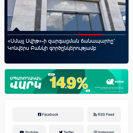
«Սմայլ Սվիթ»-ի զարգացման ճանապարհը՝
«Շ
Կոնվերս Բանկի գործընկերությամբ
ID
ամ
զե
Facebook
RSS Feed
Youtube
Twitter
Instagram