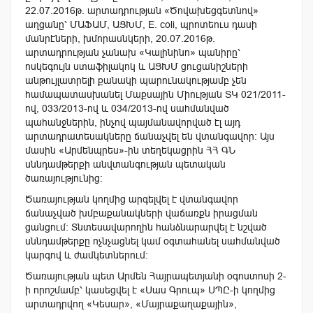
22.07.2016թ. արտադրության «Ծովախեցգետնով»
աղցանը՝ ՄԱՖԱՄ, ԱՑԽՄ, E. coli, պրոտեուս դասի
մանրէների, խմորասնկերի, 20.07.2016թ.
արտադրության չանախ «Կալինինո» պանիրը՝
ոսկեգույն ստաֆիլակոկ և ԱՑԽՄ ցուցանիշների
անթույլատրելի քանակի պարունակությամբ չեն
համապատասխանել Մաքսային Միության ՏԿ 021/2011-
ով, 033/2013-ով և 034/2013-ով սահմանված
պահանջներին, ինչով պայմանավորված էլ այդ
արտադրատեսակները ճանաչվել են վտանգավոր: Այս
մասին «Արմենպրես»-ին տեղեկացրին ՀՀ ԳՆ
սննդամթերքի անվտանգության պետական
ծառայությունից:
Ծառայության կողմից արգելվել է վտանգավոր
ճանաչված խմբաքանակների վաճառքն իրացման
ցանցում: Տնտեսավարողին հանձնարարվել է նշված
սննդամթերքը ոչնչացնել կամ օգտահանել սահմանված
կարգով և ժամկետներում:
Ծառայության պետ Արմեն Հայրապետյանի օգոստոսի 2-
ի որոշմամբ՝ կասեցվել է «Սաս Գրուպ» ՍՊԸ-ի կողմից
արտադրվող «Կեսար», «Մայրաքաղաքային»,