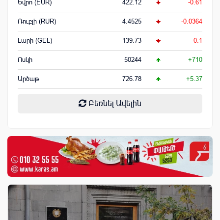
Եվրո (EUR)
422.12
-0.61
Ռուբլի (RUR)
4.4525
-0.0364
Լարի (GEL)
139.73
-0.1
Ոսկի
50244
+710
Արծաթ
726.78
+5.37
Բեռնել Ավելին