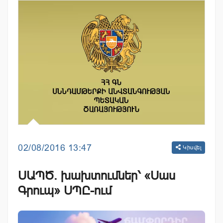
02/08/2016 13:47
Կիսվել
ՍԱՊԾ. խախտումներ՝ «Սաս
Գրուպ» ՍՊԸ-ում