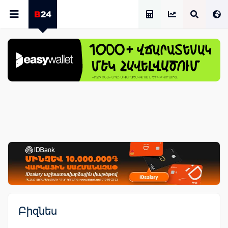
Աշխատավարձի Հաշվիչ
Բիզնես