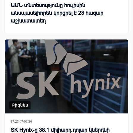
ԱՄՆ տնտեսությունը հուլիսին
անսպասելիորեն կորցրել է 23 հազար
աշխատատեղ
Բիզնես
17:25 07/08/26
SK Hynix-ը 38.1 միլիարդ դոլար կներդնի