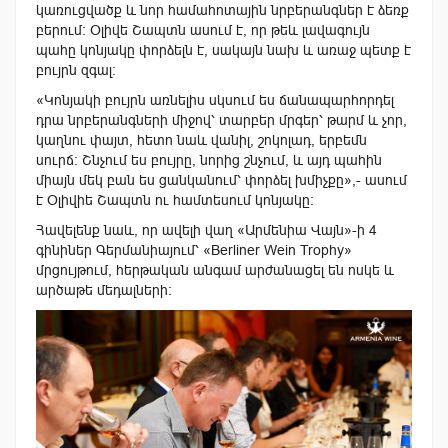
կառուցվածք և նոր համահոտային նրբերանգներ է ձեռք
բերում: Օլիվե Շապտն ասում է, որ թեև լավագույն
պահը կոնյակը փորձելն է, սակայն նախ և առաջ պետք է
բույրն զգալ:
«Կոնյակի բույրն առնելիս սկսում ես ճանապարհորդել
դրա նրբերանգների միջով՝ տարբեր մրգեր՝ թարմ և չոր,
կաղնու փայտ, հետո նաև վանիլ, շոկոլադ, երբեմն
սուրճ։
Շնչում ես բույրը, նորից շնչում, և այդ պահին
միայն մեկ բան ես ցանկանում՝ փորձել խմիչքը»,- ասում
է Օլիվիե Շապտն ու համտեսում կոնյակը։
Հավելենք նաև, որ ավելի վաղ «Արմենիա Վայն»-ի 4
գինիներ Գերմանիայում՝ «Berliner Wein Trophy»
մրցույթում, հերթական անգամ արժանացել են ոսկե և
արծաթե մեդալների: