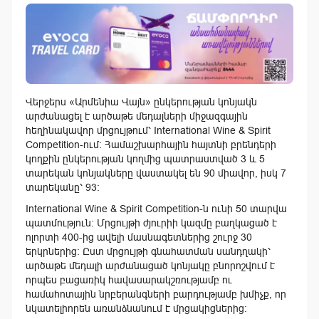
Վերջերս «Արմենիա Վայն» ընկերության կոնյակ
ն
արժանացել է արծաթե մեդալների միջազգային
հեղինակավոր մրցույթում՝
International Wine & Spirit
Competition
-ում: Համաշխարհային հայտնի բրենդերի
կողքին ընկերության կողմից պատրաստված 3 և 5
տարեկան կոնյակները վաստակել են 90 միավոր, իսկ 7
տարեկանը՝ 93:
International Wine & Spirit Competition-
ն ունի 50 տարվա
պատմություն: Մրցույթի ժյուրիի կազմը բաղկացած է
ոլորտի 400-ից ավելի մասնագետներից
շուրջ 30
երկրներից:
Ըստ մրցույթի գնահատման սանդղակի՝
արծաթե մեդալի արժանացած կոնյակը
բնորոշվում է
որպես
բացառիկ հավասարակշռությամբ ու
համահոտային նրբերանգների բարդությամբ
խմիչք, որ
նկատելիորեն առան
ձնանում է
մրցակիցներից։