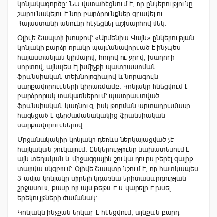
կոնյակագործը:
Նա վստահեցնում է, որ ընկերությունը
շարունակելու է նոր բարձրունքներ գրավել ու
Հայաստանի անունը հնչեցնել աշխարհով մեկ:
Օլիվե
Շապտի խոսքով՝ «Արմենիա Վայն» ընկերության
կոնյակի բարձր որակը պայմանավորված է ինչպես
հայաստանյան կլիմայով, հողով ու ջրով, խաղողի
սորտով, այնպես էլ խմիչքի պատրաստման
ֆրանսիական տեխնոլոգիայով և նորագույն
սարքավորումների կիրառմամբ: Կոնյակը հնեցվում է
բարձրորակ տակառներում՝ պատրաստված
ֆրանսիական կաղնուց, իսկ
թորման արտադրամասը
հագեցած է գերժամանակակից ֆրանսիական
սարքավորումներով:
Մրցանակակիր կոնյակը դեռևս ներկայացված չէ
հայկական շուկայում: Ընկերությունը նախատեսում է
այն տեղական և միջազգային շուկա դուրս բերել գալիք
տարվա սկզբում: Օլիվե Շապտը նշում է, որ հատկապես
3-ամյա կոնյակը սիրելի կդառնա երիտասարդության
շրջանում, քանի որ այն թեթև է և կարելի է խմել
երեկույթների ժամանակ:
Կոնյակն ինչքան երկար է հնեցվում, այնքան բարդ