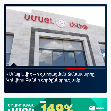
«Սմայլ Սվիթ»-ի զարգացման ճանապարհը՝
Mo
Կոնվերս Բանկի գործընկերությամբ
հե