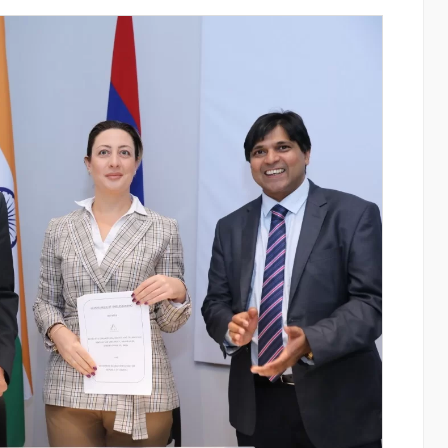
Moody’s-ը IDBank-ի վարկանիշային
ի
հեռանկարը փոխել է դրականի