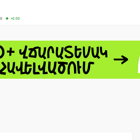
50
+0.00
50
-0.50
+4.11
61.44
-1.06
 - 13791.00
-0.12
8.00
+2.50
0
+1.43
 - 1.1521
-0.23
 - 1.3448
-0.08
NASDAQ - 26348.35
-0.06
TOPIX - 4074.93
+0.47
0.54
SSEC - 3940.04
+1.02
CAC40 - 8699.71
+0.35
- 492.1
-0.98
VER - 726.78
+5.37