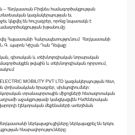
ան – Հնդկաստան Բիզնես համագործակցության
տնտեսական կազմակերպության եւ
եւ կնքվել են հուշագրեր, որոնց նպատակն է
 համագործակցության խթանումը։
տնվել Հայաստանի Հանրապետությունում Հնդկաստանի
.Գ. պարոն Կիշան Դան Դեվալը։
րական, գիտական և տեխնոլոգիական նորարական
ամագործակցեն թվային և տեխնոլոգիական ոլորտում,
ակում։
 ELECTRIC MOBILITY PVT LTD կազմակերպության հետ,
ան փոխանակման ծրագրեր, սիմպոզիումներ:
էլեկտրական տրանսպորտային միջոցների հետազոտական
մնադրամի աջակցությամբ կանցկացվեն Ինժեներական
 վարորդի էլեկտրական մեքենաների ստեղծման
նդկաստանի ներկայացուցիչները ներկայացրել են երկու
ցության հնարավորությունները։