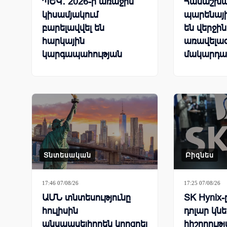
ՊԵԿ․ 2026-ի առաջին
Համաշխա
կիսամյակում
պարենայի
բարելավվել են
են վերջի
հարկային
առավելագ
կարգապահության
մակարդա
ցուցանիշները
Տնտեսական
Բիզնես
17:46 07/08/26
17:25 07/08/26
ԱՄՆ տնտեսությունը
SK Hynix-
հուլիսին
դոլար կն
անսպասելիորեն կորցրել
հիշողութ