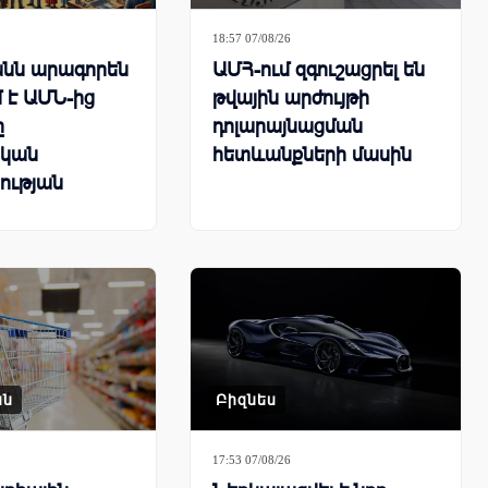
18:57 07/08/26
նն արագորեն
ԱՄՀ-ում զգուշացրել են
 է ԱՄՆ-ից
թվային արժույթի
ը
դոլարայնացման
կան
հետևանքների մասին
ության
րհային
քում
ան
Բիզնես
17:53 07/08/26