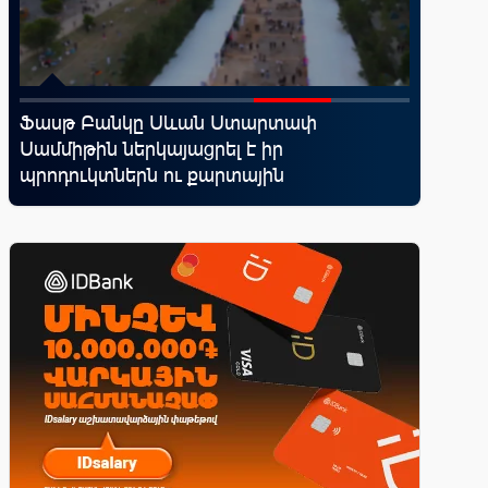
Ֆասթ Բանկը Սևան Ստարտափ
«Շտապ 
Սամմիթին ներկայացրել է իր
IDBank-
պրոդուկտներն ու քարտային
ամրագր
առաջարկները
զեղծարա