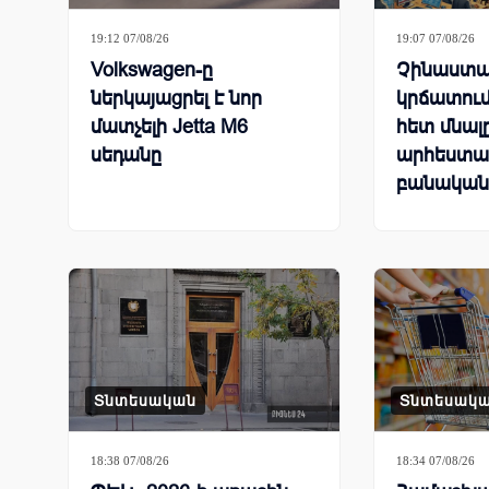
19:12 07/08/26
19:07 07/08/26
Volkswagen-ը
Չինաստա
ներկայացրել է նոր
կրճատում
մատչելի Jetta M6
հետ մնալ
սեդանը
արհեստա
բանական
համաշխա
մրցավազ
Տնտեսական
Տնտեսակ
18:38 07/08/26
18:34 07/08/26