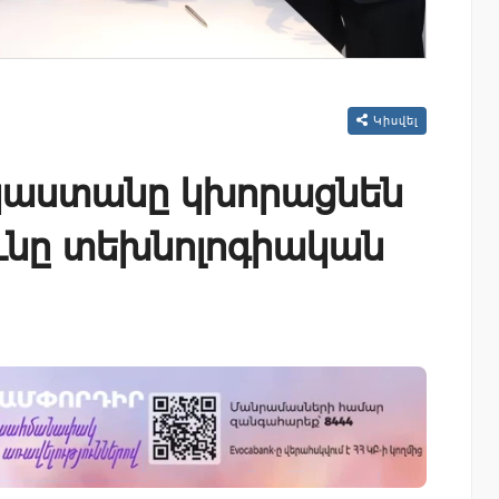
Կիսվել
կաստանը կխորացնեն
ւնը տեխնոլոգիական