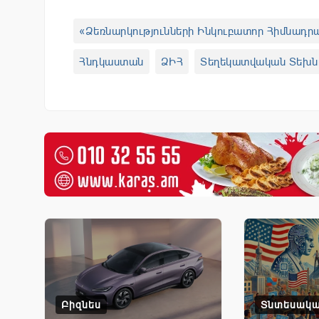
«Ձեռնարկությունների Ինկուբատոր Հիմնադր
Հնդկաստան
ՁԻՀ
Տեղեկատվական Տեխն
Բիզնես
Տնտեսակ