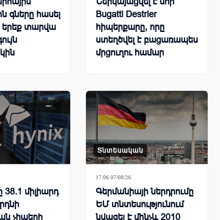
րհային
Ներկայացվել է նոր
ն գները հասել
Bugatti Destrier
ն երեք տարվա
հիպերքարը, որը
ույն
ստեղծվել է բացառապես
կին
մրցուղու համար
Տնտեսական
17:06 07/08/26
ը 38.1 միլիարդ
Գերմանիայի ներդրումը
երդնի
ԵՄ տնտեսությունում
յան չիպերի
նվազել է մինչև 2010