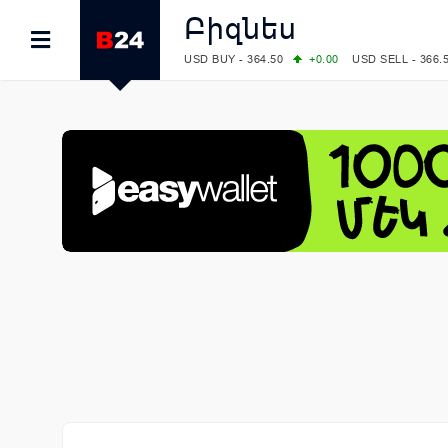
Բիզնես
USD BUY - 364.50
+0.00
USD SELL - 366.
EUR BUY - 418.00
+0.00
EUR SELL - 424.
OIL: BRENT - 83.40
+5.25
WTI - 78.00
COMEX: GOLD - 4242.00
-0.59
SILVER - 
COMEX: PLATINUM - 1749.90
-0.91
LME: ALUMINIUM - 3184.00
-0.27
COPPER
LME: NICKEL - 17249.00
+0.09
TIN - 5526
LME: LEAD - 1877.50
-1.00
ZINC - 3643.0
FOREX: USD/JPY - 158.37
+0.44
EUR/GBP
FOREX: EUR/USD - 1.1521
-0.23
GBP/USD
STOCKS RUS: RTSI - 884.56
-1.27
STOCKS US: DOW JONES - 53885.10
-0.85
STOCKS US: S&P 500 - 7709.96
-0.18
STOCKS JAPAN: NIKKEI - 65606.71
-0.12
STOCKS CHINA: HANG SENG - 25668.03
+
STOCKS EUR: FTSE100 - 10867.89
-0.19
STOCKS EUR: DAX - 26140.13
+0.05
07/08/2026 CBA: USD - 366.17
-0.08
GBP 
07/08/2026 CBA: EURO - 422.12
-0.61
07/08/2026 CBA: GOLD - 50244
+710
SIL