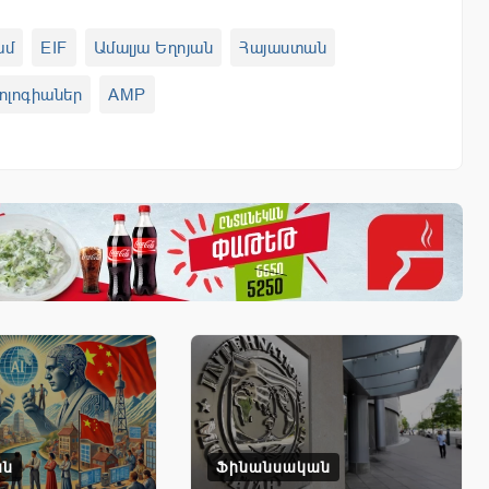
ամ
EIF
Ամալյա Եղոյան
Հայաստան
ոլոգիաներ
AMP
ան
Ֆինանսական