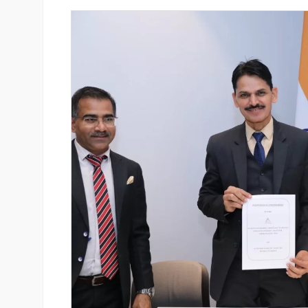
յամբ ներկայացվեց
«Սմայլ Սվիթ»-ի զարգացման
անիներին» կրթական
ճանապարհը՝ Կոնվերս Բանկ
գործընկերությամբ