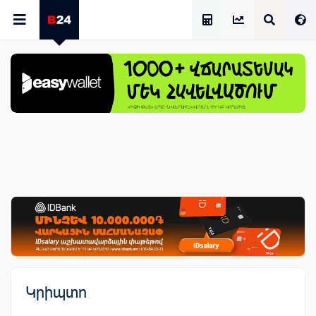
Աշխատավարձի Հաշվիչ
Կրիպտո