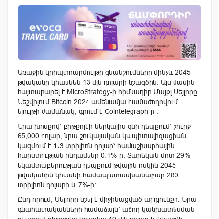
Առաջին կրիպտոարժույթի գնանշումները մինչև 2045
թվականը կհասնեն 13 մլն դոլարի նշագծին։ Այս մասին
հայտարարել է MicroStrategy-ի հիմնադիր Մայքլ Սեյլորը
Նեշվիլում Bitcoin 2024 ամենամյա համաժողովում
ելույթի ժամանակ, գրում է Cointelegraph-ը ։
Նրա խոսքով՝ բիթքոյնի ներկայիս գնի դեպքում՝ շուրջ
65,000 դոլար, նրա շուկայական կապիտալիզացիան
կազմում է 1․3 տրիլիոն դոլար՝ համաշխարհային
հարստության ընդամենը 0․1%-ը։ Տարեկան մոտ 29%
եկամտաբերության դեպքում թվային ոսկին 2045
թվականին կհասնի համապատասխանաբար 280
տրիլիոն դոլարի և 7%-ի:
Ընդ որում, Սեյլորը նշել է միջինացված արդյունքը։ Նրա
գնահատականների համաձայն՝ աճող կանխատեսման
դեպքում բիթքոյնը կդառնա 49 մլն դոլար և կկազմի