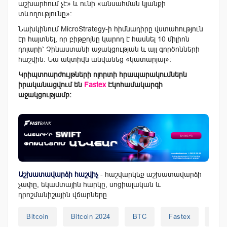
աշխարհում չէ
» և ունի «անսահման կյանքի
տևողությունը»:
Նախկինում MicroStrategy-ի հիմնադիրը վստահություն
էր հայտնել, որ բիթքոյնը կարող է հասնել 10 միլիոն
դոլարի՝ Չինաստանի աջակցության և այլ գործոնների
հաշվին
: Նա ակտիվն անվանեց «կատարյալ»:
Կրիպտոարժույթների ոլորտի հրապարակումներն
իրականացվում են
Fastex
Էկոհամակարգի
աջակցությամբ:
Աշխատավարձի հաշվիչ
- հաշվարկեք աշխատավարձի
չափը, եկամտային հարկը, սոցիալական և
դրոշմանիշային վճարները
Bitcoin
Bitcoin 2024
BTC
Fastex
Micr