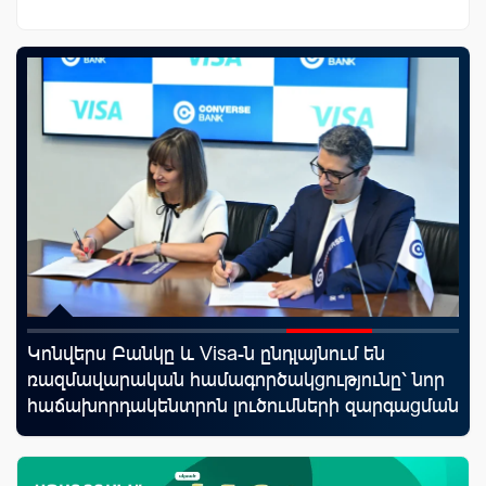
Կոնվերս Բանկը և Visa-ն ընդլայնում են
ID
նց
ռազմավարական համագործակցությունը՝ նոր
քա
հաճախորդակենտրոն լուծումների զարգացման
առ
նպատակով