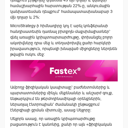
համաշխարհային հարստության 22%-ը, անկումային
կանխատեսման դեպքում՝ համապատասխանաբար 3
մլն դոլար և 2%:
MicroStrategy-ի հիմնադիրը կոչ է արել կոնֆերանսի
հանդիսատեսին դառնալ բիտքոյն-մաքսիմալիստներ՝
գնել առաջին կրիպտոարտարժույթը, փոխանցել բոլոր
ակտիվները դրա մեջ և տեղափոխվել ցածր հարկերի
իրավասություն, որպեսզի խնայված միջոցները ներդնեն
թվային ոսկու մեջ:
Ամբողջ ֆիզիկական կապիտալը՝ բաժնետոմսերից և
պարտատոմսերից մինչև մեքենաներ և անշարժ գույք,
ենթարկվում են թերմոդինամիկայի օրենքներին,
ներառյալ էնտրոպիան՝ ժամանակի ընթացքում
էներգիայի ցրման միտումը, ասաց Սեյլորը:
Սեյլորն ասաց, որ առաջին կրիպտոարժույթը
բացառություն է կանոնից, քանի որ այն «
ֆիզիկական