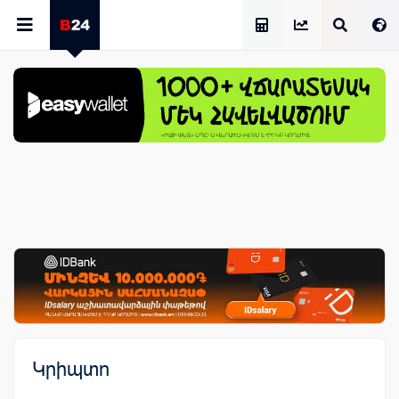
Աշխատավարձի Հաշվիչ
Կրիպտո