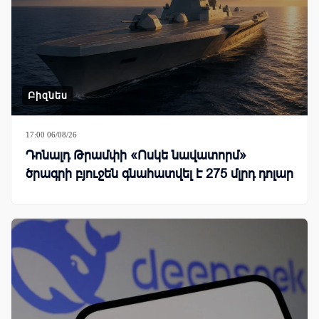
Բիզնես
17:00 06/08/26
Դոնալդ Թրամփի «Ոսկե նավատորմ»
ծրագրի բյուջեն գնահատվել է 275 մլրդ դոլար