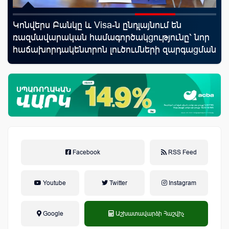
Կոնվերս Բանկը և Visa-ն ընդլայնում են
ID
նց
ռազմավարական համագործակցությունը՝ նոր
քա
հաճախորդակենտրոն լուծումների զարգացման
առ
նպատակով
Facebook
RSS Feed
Youtube
Twitter
Instagram
Google
Աշխատավարձի Հաշվիչ