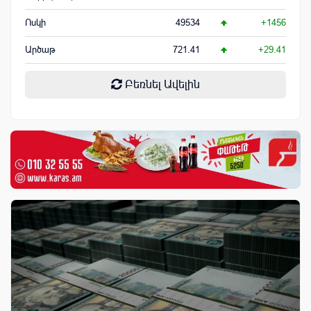
Ոսկի
49534
+1456
Արծաթ
721.41
+29.41
Բեռնել Ավելին