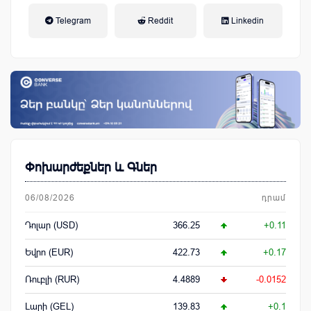
եկամտային հարկ, կուտակային
Telegram
Reddit
Linkedin
կենսաթոշակային համակարգ
Փոխարժեքներ և Գներ
06/08/2026
դրամ
Դոլար (USD)
366.25
+0.11
Եվրո (EUR)
422.73
+0.17
Ռուբլի (RUR)
4.4889
-0.0152
Լարի (GEL)
139.83
+0.1