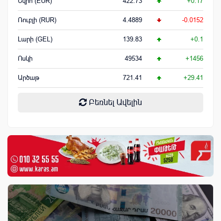
Եվրո (EUR)
422.73
+0.17
Ռուբլի (RUR)
4.4889
-0.0152
Լարի (GEL)
139.83
+0.1
Ոսկի
49534
+1456
Արծաթ
721.41
+29.41
Բեռնել Ավելին