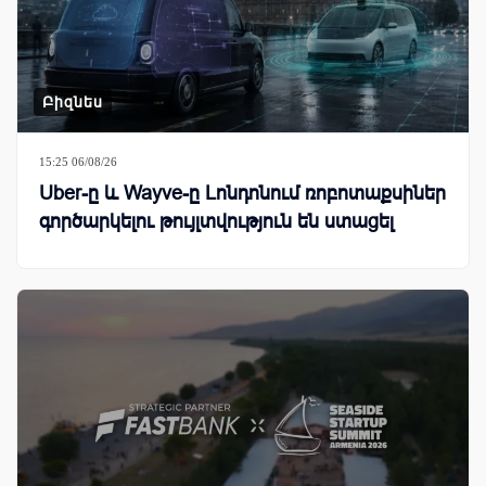
Բիզնես
15:25 06/08/26
Uber-ը և Wayve-ը Լոնդոնում ռոբոտաքսիներ
գործարկելու թույլտվություն են ստացել