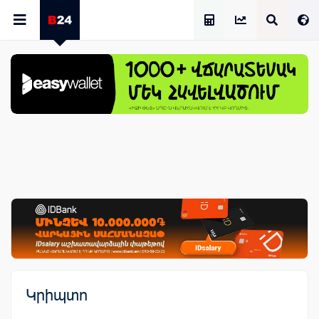
Աշխատավարձի Հաշվիչ
Կրիպտո