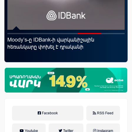
Moody’s-ը IDBank-ի վարկանիշային
Ֆա
որ
հեռանկարը փոխել է դրականի
նե
ման
առ
Facebook
RSS Feed
Youtube
Twitter
Instagram