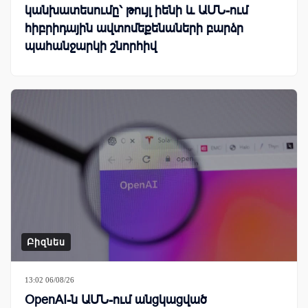
կանխատեսումը՝ թույլ իենի և ԱՄՆ-ում
հիբրիդային ավտոմեքենաների բարձր
պահանջարկի շնորհիվ
Բիզնես
13:02 06/08/26
OpenAI-ն ԱՄՆ-ում անցկացված