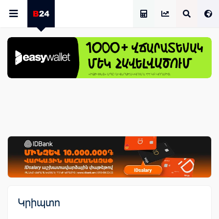
Աշխատավարձի Հաշվիչ
Կրիպտո