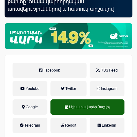
յին
քարտը՝ ճանապարհորդական
հե
առավելություններով և հատուկ արշավով
Facebook
RSS Feed
Youtube
Twitter
Instagram
Google
Աշխատավարձի Հաշվիչ
եկամտային հարկ, կուտակային
Telegram
Reddit
Linkedin
կենսաթոշակային համակարգ