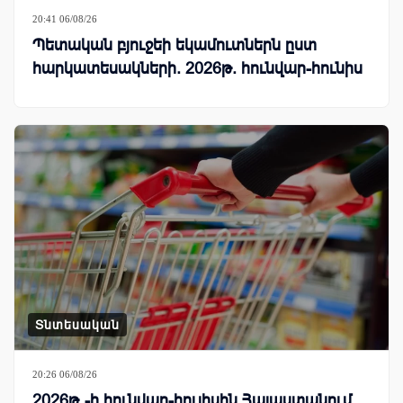
20:41 06/08/26
Պետական բյուջեի եկամուտներն ըստ
հարկատեսակների. 2026թ. հունվար-հունիս
Տնտեսական
20:26 06/08/26
2026թ․-ի հունվար-հուլիսին Հայաստանում