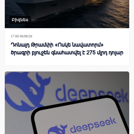
Բիզնես
17:00 06/08/26
Դոնալդ Թրամփի «Ոսկե նավատորմ»
ծրագրի բյուջեն գնահատվել է 275 մլրդ դոլար