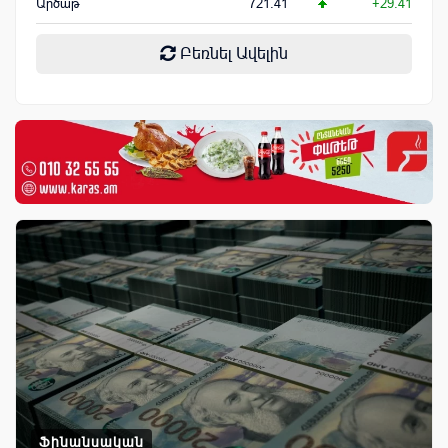
Արծաթ
721.41
+29.41
Բեռնել Ավելին
Ֆինանսական