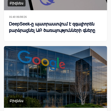
Բիզնես
16:40 06/08/26
DeepSeek-ը պատրաստվում է զգալիորեն
բարձրացնել ԱԲ ծառայությունների գները
Բիզնես