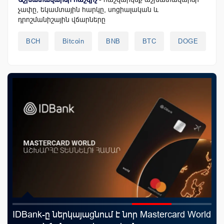
չափը, եկամտային հարկը, սոցիալական և
դրոշմանիշային վճարները
BCH
Bitcoin
BNB
BTC
DOGE
IDBank-ը ներկայացնում է նոր Mastercard World
Mo