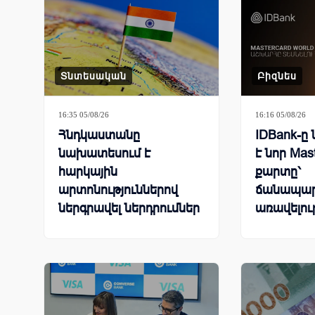
Տնտեսական
Բիզնես
16:35 05/08/26
16:16 05/08/26
Հնդկաստանը
IDBank-ը
նախատեսում է
է նոր Mas
հարկային
քարտը՝
արտոնություններով
ճանապար
ներգրավել ներդրումներ
առավելու
հատուկ 