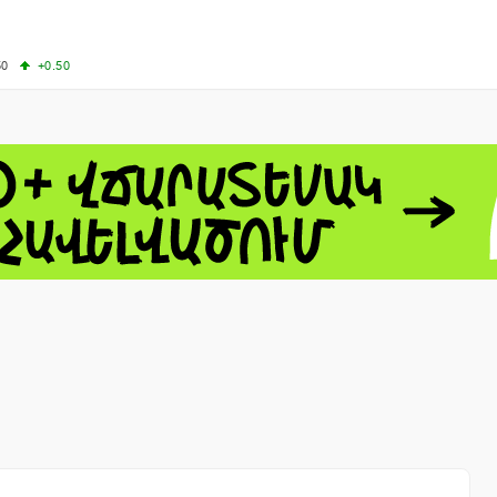
50
+0.50
50
+1.00
+0.54
62.10
+3.40
 - 13791.00
-0.12
8.00
+2.50
0
+1.43
 - 1.1548
+0.11
 - 1.3459
+0.04
9
NASDAQ - 26363.44
-0.83
TOPIX - 4046.17
+2.13
0.24
SSEC - 3878.43
+1.47
CAC40 - 8669.30
+0.03
- 493.12
-0.21
VER - 692
+8.03