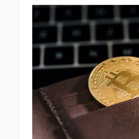
նում է նոր Mastercard
Կոնվերս Բանկը և Visa-ն ընդլ
անապարհորդական
ռազմավարական համագործակ
ով և հատուկ արշավով
նոր հաճախորդակենտրոն լու
զարգացման նպատակով