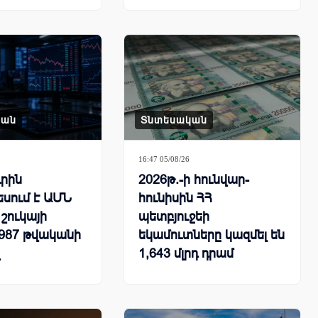
կան
Տնտեսական
16:47 05/08/26
ւրին
2026թ.-ի հունվար-
սում է ԱՄՆ
հունիսին ՀՀ
շուկայի
պետբյուջեի
1987 թվականի
եկամուտները կազմել են
1,643 մլրդ դրամ