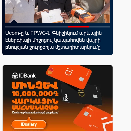
Ucom-ը և FPWC-ն Գնիշիկում արևային
Ֆասթ Բա
ել
էներգիայի միջոցով կապահովեն վայրի
մետաբո
բնության շուրջօրյա մշտադիտարկումը
համաժո