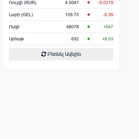
Ռուբլի (RUR)
4.5041
-0.0219
Լարի (GEL)
139.73
-0.35
Ոսկի
48078
+547
Արծաթ
692
+8.03
Բեռնել Ավելին