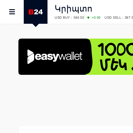
Կրիպտո
USD BUY - 364.50
+0.00
USD SELL - 367.
EUR BUY - 418.00
+1.00
EUR SELL - 425.
OIL: BRENT - 79.24
+1.23
WTI - 74.92
COMEX: GOLD - 4267.00
+3.33
SILVER - 
COMEX: PLATINUM - 1765.90
-0.21
LME: ALUMINIUM - 3184.00
-0.27
COPPER
LME: NICKEL - 17249.00
+0.09
TIN - 5526
LME: LEAD - 1877.50
-1.00
ZINC - 3643.0
FOREX: USD/JPY - 157.68
+0.12
EUR/GBP
FOREX: EUR/USD - 1.1548
+0.11
GBP/USD
STOCKS RUS: RTSI - 895.93
+1.68
STOCKS US: DOW JONES - 54349.12
+0.4
STOCKS US: S&P 500 - 7723.55
-0.17
STOCKS JAPAN: NIKKEI - 66300.44
+3.66
STOCKS CHINA: HANG SENG - 25915.82
+
STOCKS EUR: FTSE100 - 10888.30
+0.08
STOCKS EUR: DAX - 26126.30
-0.29
05/08/2026 CBA: USD - 366.14
-0.87
GBP 
05/08/2026 CBA: EURO - 422.56
+0.06
05/08/2026 CBA: GOLD - 48078
+547
SIL