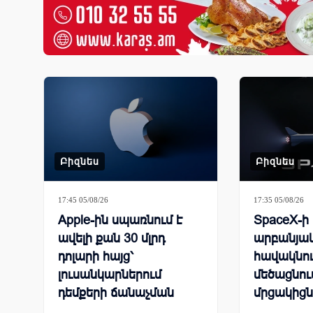
Բիզնես
Բիզնես
17:45 05/08/26
17:35 05/08/26
Apple-ին սպառնում է
SpaceX-ի
ավելի քան 30 մլրդ
արբանյա
դոլարի հայց՝
հավակնու
լուսանկարներում
մեծացնում
դեմքերի ճանաչման
մրցակիցն
գործառույթի