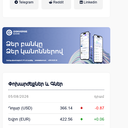
Telegram
Reddit
Linkedin
կենսաթոշակային համակարգ
Փոխարժեքներ և Գներ
05/08/2026
դրամ
Դոլար (USD)
366.14
-0.87
Եվրո (EUR)
422.56
+0.06