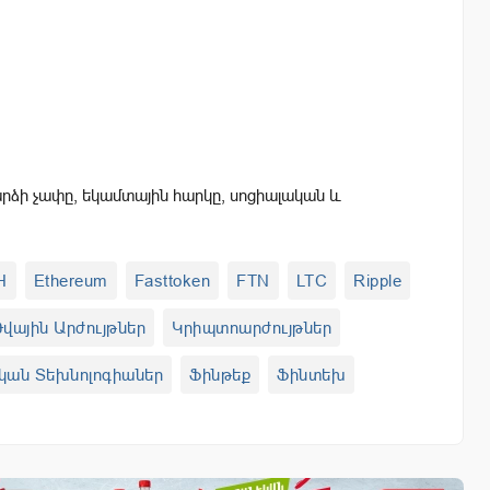
ձի չափը, եկամտային հարկը, սոցիալական և
H
Ethereum
Fasttoken
FTN
LTC
Ripple
վային Արժույթներ
Կրիպտոարժույթներ
կան Տեխնոլոգիաներ
Ֆինթեք
Ֆինտեխ