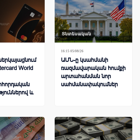
Տնտեսական
16:15 05/08/26
 ներկայացնում
ԱՄՆ-ը կսահմանի
tercard World
ռազմավարական հումքի
արտահանման նոր
հորդական
սահմանափակումներ
թյուններով և
արշավով