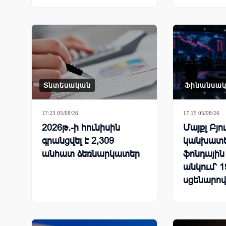
պատճառով
Տնտեսական
Ֆինանսա
17:23 05/08/26
17:15 05/08/26
2026թ.-ի հունիսին
Մայքլ Բյո
գրանցվել է 2,309
կանխատե
անհատ ձեռնարկատեր
ֆոնդային 
անկում՝ 
սցենարով