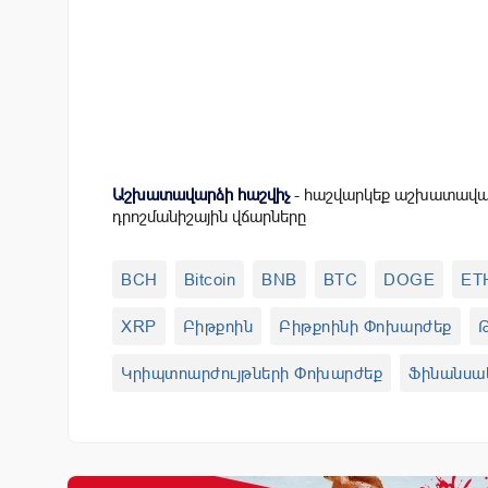
Աշխատավարձի հաշվիչ
- հաշվարկեք աշխատավար
դրոշմանիշային վճարները
BCH
Bitcoin
BNB
BTC
DOGE
ET
XRP
Բիթքոին
Բիթքոինի Փոխարժեք
Թ
Կրիպտոարժույթների Փոխարժեք
Ֆինանսա
AMP