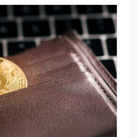
այնում են
Սպորտ և փող. Ինչպես են պատմության
ցությունը՝
10 ամենահարուստ մարզիկները կուտակ
ծումների
իրենց կարողությունը