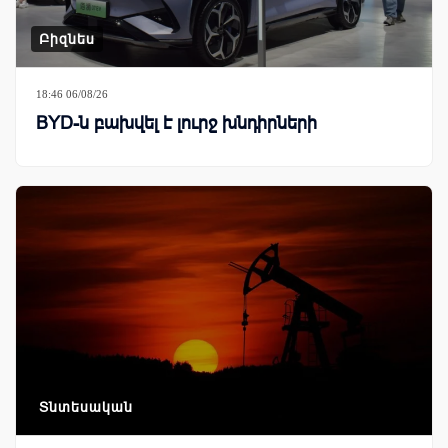
Բիզնես
18:46 06/08/26
BYD-ն բախվել է լուրջ խնդիրների
Տնտեսական