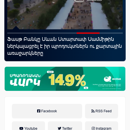
rld
Ֆասթ Բանկը Սևան Ստարտափ Սամմիթին
Mo
ներկայացրել է իր պրոդուկտներն ու քարտային
հե
առաջարկները
Facebook
RSS Feed
Youtube
Twitter
Instagram