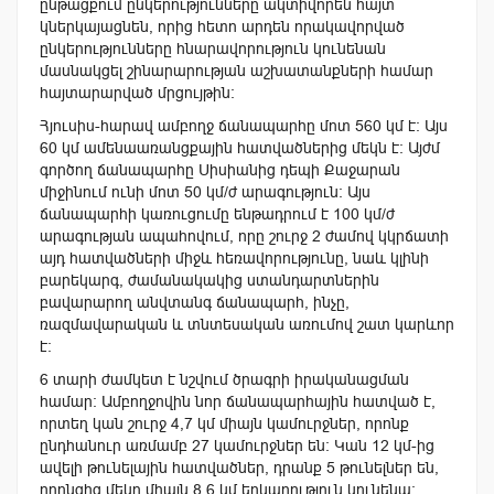
ընթացքում ընկերությունները ակտիվորեն հայտ
կներկայացնեն, որից հետո արդեն որակավորված
ընկերությունները հնարավորություն կունենան
մասնակցել շինարարության աշխատանքների համար
հայտարարված մրցույթին:
Հյուսիս-հարավ ամբողջ ճանապարհը մոտ 560 կմ է: Այս
60 կմ ամենաառանցքային հատվածներից մեկն է: Այժմ
գործող ճանապարհը Սիսիանից դեպի Քաջարան
միջինում ունի մոտ 50 կմ/ժ արագություն: Այս
ճանապարհի կառուցումը ենթադրում է 100 կմ/ժ
արագության ապահովում, որը շուրջ 2 ժամով կկրճատի
այդ հատվածների միջև հեռավորությունը, նաև կլինի
բարեկարգ, ժամանակակից ստանդարտներին
բավարարող անվտանգ ճանապարհ, ինչը,
ռազմավարական և տնտեսական առումով շատ կարևոր
է:
6 տարի ժամկետ է նշվում ծրագրի իրականացման
համար: Ամբողջովին նոր ճանապարհային հատված է,
որտեղ կան շուրջ 4,7 կմ միայն կամուրջներ, որոնք
ընդհանուր առմամբ 27 կամուրջներ են: Կան 12 կմ-ից
ավելի թունելային հատվածներ, դրանք 5 թունելներ են,
որոնցից մեկը միայն 8.6 կմ երկարություն կունենա: