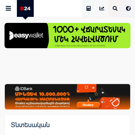
Աշխատավարձի Հաշվիչ
Տնտեսական