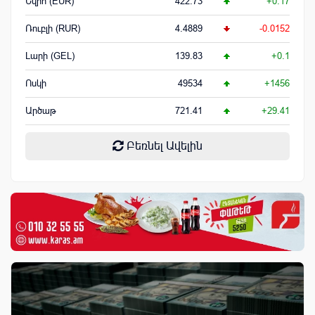
Եվրո (EUR)
422.73
+0.17
Ռուբլի (RUR)
4.4889
-0.0152
Լարի (GEL)
139.83
+0.1
Ոսկի
49534
+1456
Արծաթ
721.41
+29.41
Բեռնել Ավելին