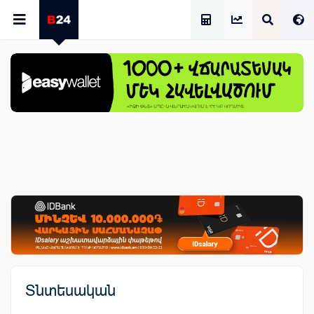
Աշխատավարձի Հաշվիչ
Տնտեսական