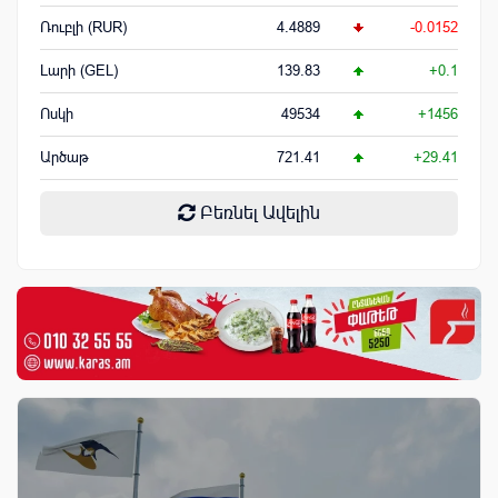
Ռուբլի (RUR)
4.4889
-0.0152
Լարի (GEL)
139.83
+0.1
Ոսկի
49534
+1456
Արծաթ
721.41
+29.41
Բեռնել Ավելին