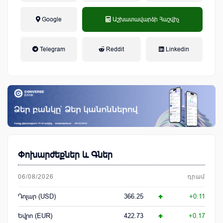
Google
Աշխատավարձի Հաշվիչ
եկամտային հարկ, կուտակային
Telegram
Reddit
Linkedin
կենսաթոշակային համակարգ
Փոխարժեքներ և Գներ
06/08/2026
դրամ
Դոլար (USD)
366.25
+0.11
Եվրո (EUR)
422.73
+0.17