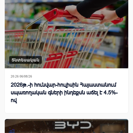
Տնտեսական
20:26 06/08/26
2026թ․-ի հունվար-հուլիսին Հայաստանում
սպառողական գների ինդեքսն աճել է 4.5%-
ով