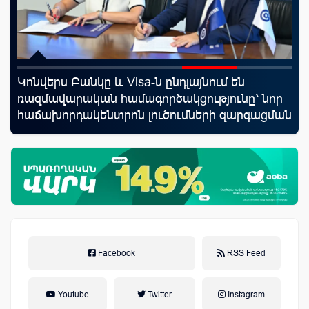
rld
Կոնվերս Բանկը և Visa-ն ընդլայնում են
Mo
ռազմավարական համագործակցությունը՝ նոր
հե
հաճախորդակենտրոն լուծումների զարգացման
նպատակով
Facebook
RSS Feed
Youtube
Twitter
Instagram