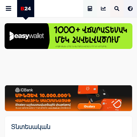
Աշխատավարձի Հաշվիչ
Տնտեսական