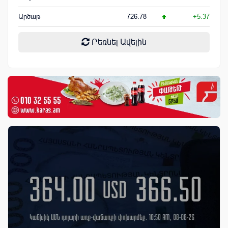
Արծաթ
726.78
+5.37
Բեռնել Ավելին