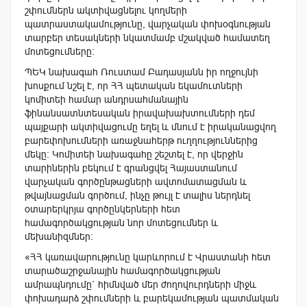
շփումներն ակտիվացնելու կողմերի
պատրաստակամությունը, վարչական փոխօգնության
տարբեր տեսակների նկատմամբ մշակված համատեղ
մոտեցումները։
ՊԵԿ նախագահ Ռուստամ Բադասյանն իր ողջույնի
խոսքում նշել է, որ ՀՀ պետական ​​եկամուտների
կոմիտեի համար անդրսահմանային
ֆինանսատնտեսական իրավախախտումների դեմ
պայքարի ակտիվացումը եղել և մնում է իրականացվող
բարեփոխումների առաջնահերթ ուղղություններից
մեկը։ Կոմիտեի նախագահը շեշտել է, որ վերջին
տարիներին բեկում է գրանցվել Հայաստանում
վարչական գործընթացների ավտոմատացման և
թվայնացման գործում, ինչը թույլ է տալիս ներդնել
օտարերկրյա գործընկերների հետ
համագործակցության նոր մոտեցումներ և
մեխանիզմներ:
«ՀՀ կառավարությունը կարևորում է Վրաստանի հետ
տարածաշրջանային համագործակցության
ամրապնդումը` հիմնված մեր ժողովուրդների միջև
փոխադարձ շփումների և բարեկամության պատմական