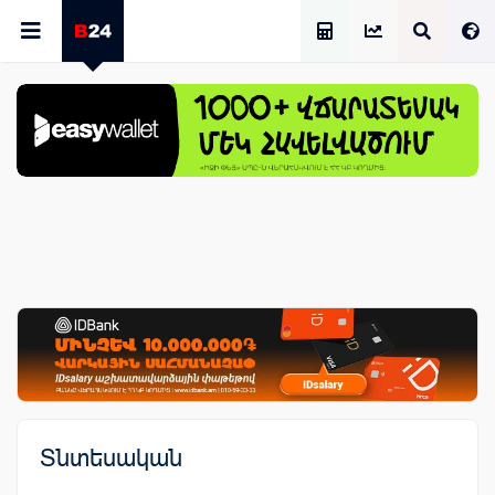
Աշխատավարձի Հաշվիչ
Տնտեսական