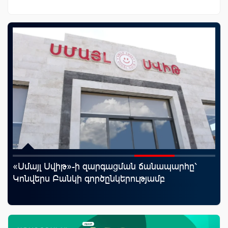
«Սմայլ Սվիթ»-ի զարգացման ճանապարհը՝
Mo
աղը
Կոնվերս Բանկի գործընկերությամբ
հե