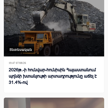
Տնտեսական
19:47 07/08/26
2026թ․-ի հունվար-հունիսին Հայաստանում
պղնձի խտանյութի արտադրությունը աճել է
31․4%-ով