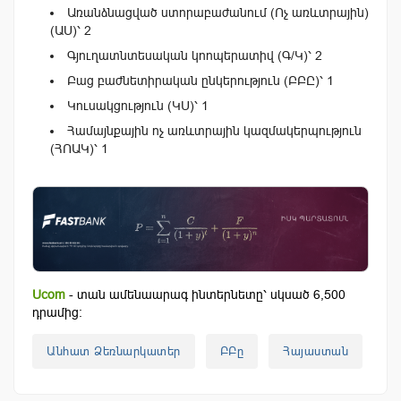
Առանձնացված ստորաբաժանում (Ոչ առևտրային)
(ԱՍ)՝ 2
Գյուղատնտեսական կոոպերատիվ (Գ/Կ)՝ 2
Բաց բաժնետիրական ընկերություն (ԲԲԸ)՝ 1
Կուսակցություն (ԿՍ)՝ 1
Համայնքային ոչ առևտրային կազմակերպություն
(ՀՈԱԿ)՝ 1
Ucom
- տան ամենաարագ ինտերնետը՝ սկսած 6,500
դրամից:
Անհատ Ձեռնարկատեր
ԲԲը
Հայաստան
Հ