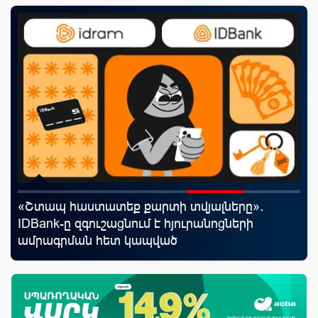
«Շտապ հաստատեք քարտի տվյալները»․
Ֆա
IDBank-ը զգուշացնում է հյուրանոցների
նե
ամրագրման հետ կապված
առ
զեղծարարությունների մասին