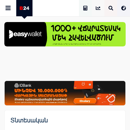
Աշխատավարձի Հաշվիչ
Տնտեսական