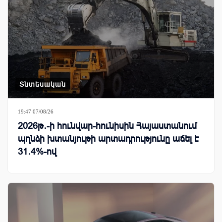
Տնտեսական
19:47 07/08/26
2026թ․-ի հունվար-հունիսին Հայաստանում
պղնձի խտանյութի արտադրությունը աճել է
31․4%-ով