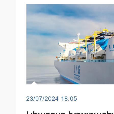
զարգացման
Ֆասթ Բանկը Սևան Ստարտ
երս Բանկի
Սամմիթին ներկայացրել է իր
պրոդուկտներն ու քարտային
առաջարկները
23/07/2024 18:05