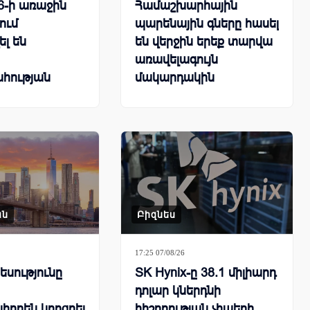
6-ի առաջին
Համաշխարհային
ում
պարենային գները հասել
ել են
են վերջին երեք տարվա
առավելագույն
հության
մակարդակին
ները
ան
Բիզնես
17:25 07/08/26
սությունը
SK Hynix-ը 38.1 միլիարդ
դոլար կներդնի
իորեն կորցրել
հիշողության չիպերի