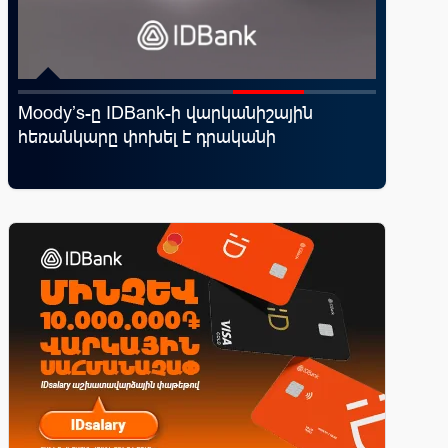
Moody’s-ը IDBank-ի վարկանիշային
«Շտապ 
ն
հեռանկարը փոխել է դրականի
IDBank-
ամրագր
զեղծարա