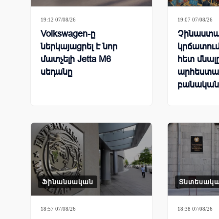
19:12 07/08/26
19:07 07/08/26
Volkswagen-ը
Չինաստա
ներկայացրել է նոր
կրճատում
մատչելի Jetta M6
հետ մնալ
սեդանը
արհեստա
բանական
համաշխա
մրցավազ
Ֆինանսական
Տնտեսակ
18:57 07/08/26
18:38 07/08/26