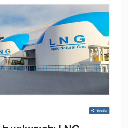
ափ
Ucom-ի աջակցությամբ ներկայացվեց
«Մտապահիր կենդանիներին» կրթակա
խաղը
Կիսվել