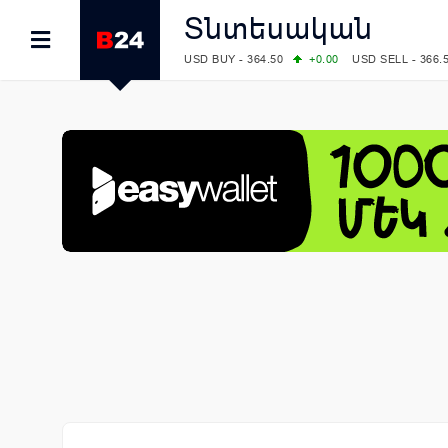
Տնտեսական
USD BUY - 364.50
+0.00
USD SELL - 366.
EUR BUY - 419.00
+1.00
EUR SELL - 425.
OIL: BRENT - 82.38
-1.22
WTI - 78.18
COMEX: GOLD - 4340.70
+2.33
SILVER - 
COMEX: PLATINUM - 1759.60
+0.55
LME: ALUMINIUM - 3184.00
-0.27
COPPER
LME: NICKEL - 17249.00
+0.09
TIN - 5526
LME: LEAD - 1877.50
-1.00
ZINC - 3643.0
FOREX: USD/JPY - 157.76
-0.39
EUR/GBP
FOREX: EUR/USD - 1.1558
+0.32
GBP/USD
STOCKS RUS: RTSI - 874.64
-1.12
STOCKS US: DOW JONES - 54036.93
+0.2
STOCKS US: S&P 500 - 7757.64
+0.62
STOCKS JAPAN: NIKKEI - 65606.71
-0.12
STOCKS CHINA: HANG SENG - 25668.03
+
STOCKS EUR: FTSE100 - 10901.09
+0.31
STOCKS EUR: DAX - 26319.45
+0.69
07/08/2026 CBA: USD - 366.17
-0.08
GBP 
07/08/2026 CBA: EURO - 422.12
-0.61
07/08/2026 CBA: GOLD - 50244
+710
SIL