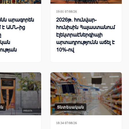
19:01 07/08/26
նն արագորեն
2026թ. հունվար-
 է ԱՄՆ-ից
հունիսին Հայաստանում
ը
էլեկտրաէներգիայի
կան
արտադրությունն աճել է
ության
10%-ով
րհային
քում
ան
Տնտեսական
18:34 07/08/26