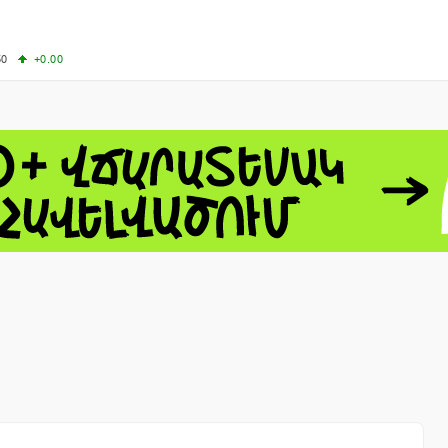
50
+0.00
00
+0.50
+0.23
63.33
+3.08
 - 13791.00
-0.12
8.00
+2.50
0
+1.43
 - 1.1558
+0.32
 - 1.3488
+0.30
8
NASDAQ - 26690.62
+1.30
TOPIX - 4074.93
+0.47
0.54
SSEC - 3940.04
+1.02
CAC40 - 8714.93
+0.17
- 492.1
-0.98
VER - 726.78
+5.37