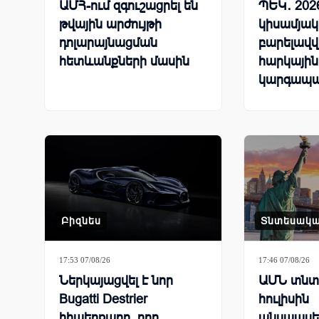
ԱՄՀ-ում զգուշացրել են
ՊԵԿ․ 202
թվային արժույթի
կիսամյակ
դոլարայնացման
բարելավվ
հետևանքների մասին
հարկային
կարգապա
ցուցանիշ
Բիզնես
Տնտեսակ
17:53 07/08/26
17:46 07/08/26
Ներկայացվել է նոր
ԱՄՆ տնտե
Bugatti Destrier
հուլիսին
հիպերքարը, որը
անսպասել