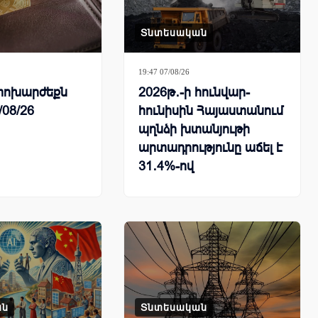
Տնտեսական
19:47 07/08/26
ի փոխարժեքն
2026թ․-ի հունվար-
/08/26
հունիսին Հայաստանում
պղնձի խտանյութի
արտադրությունը աճել է
31․4%-ով
ան
Տնտեսական