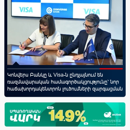
Ֆասթ Բանկը Սևան Ստարտափ Սամմիթին
որ
ներկայացրել է իր պրոդուկտներն ու քարտային
ման
առաջարկները