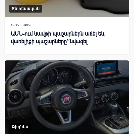
Տնտեսական
17:35 06/08/26
ԱՄՆ-ում նավթի պաշարներն աճել են,
վառելիքի պաշարները՝ նվազել
Բիզնես