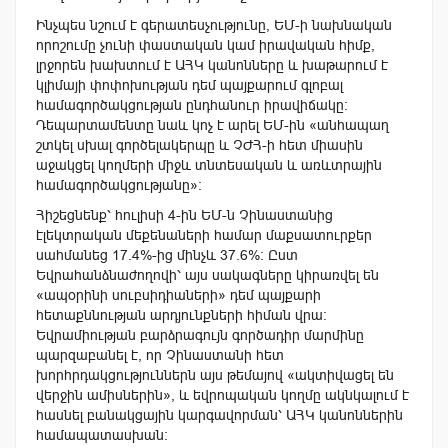
Ինչպես նշում է գերատեսչությունը, ԵՄ-ի նախնական
որոշումը չունի փաստական ​​կամ իրավական հիմք,
լրջորեն խախտում է ԱՀԿ կանոնները և խաթարում է
կլիմայի փոփոխության դեմ պայքարում գլոբալ
համագործակցության ընդհանուր իրավիճակը:
Դեպարտամենտը նաև կոչ է արել ԵՄ-ին «անհապաղ
շտկել սխալ գործելակերպը և ՉԺՀ-ի հետ միասին
աջակցել կողմերի միջև տնտեսական և առևտրային
համագործակցությանը»:
Հիշեցնենք՝ հուլիսի 4-ին ԵՄ-ն Չինաստանից
էլեկտրական մեքենաների համար մաքսատուրքեր
սահմանեց 17.4%-ից մինչև 37.6%: Ըստ
Եվրահանձնաժողովի՝ այս սակագները կիրառվել են
«ապօրինի սուբսիդիաների» դեմ պայքարի
հետաքննության արդյունքների հիման վրա:
Եվրամիության բարձրագույն գործադիր մարմինը
պարզաբանել է, որ Չինաստանի հետ
խորհրդակցություններն այս թեմայով «ակտիվացել են
վերջին ամիսներին», և եվրոպական կողմը ակնկալում է
հասնել բանակցային կարգավորման՝ ԱՀԿ կանոններին
համապատասխան: