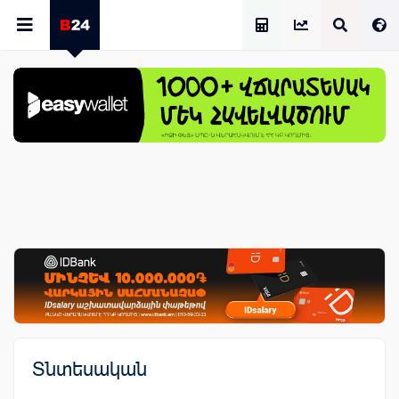
Աշխատավարձի Հաշվիչ
Տնտեսական