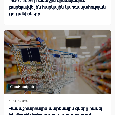
ՊԵԿ․ 2026-ի առաջին կիսամյակում
բարելավվել են հարկային կարգապահության
ցուցանիշները
Տնտեսական
18:34 07/08/26
Համաշխարհային պարենային գները հասել