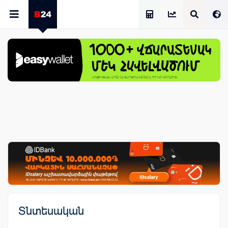
Աշխատավարձի Հաշվիչ
Տնտեսական