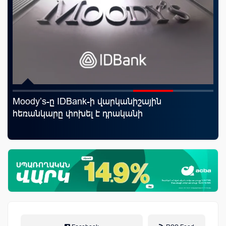
Moody’s-ը IDBank-ի վարկանիշային
«Ս
հեռանկարը փոխել է դրականի
Կո