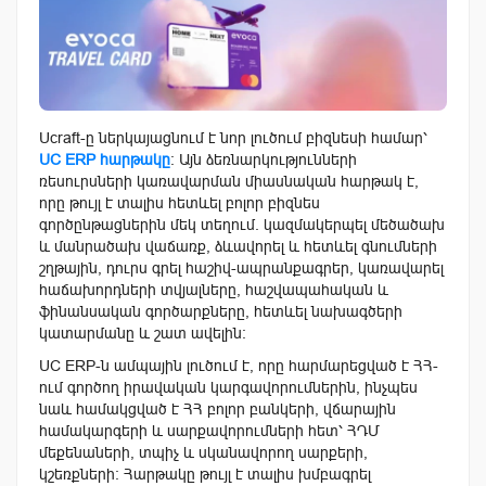
Ucraft-ը ներկայացնում է նոր լուծում բիզնեսի համար՝
UC ERP հարթակը
։ Այն ձեռնարկությունների
ռեսուրսների կառավարման միասնական հարթակ է,
որը թույլ է տալիս հետևել բոլոր բիզնես
գործընթացներին մեկ տեղում. կազմակերպել մեծածախ
և մանրածախ վաճառք, ձևավորել և հետևել գնումների
շղթային, դուրս գրել հաշիվ-ապրանքագրեր, կառավարել
հաճախորդների տվյալները, հաշվապահական և
ֆինանսական գործարքները, հետևել նախագծերի
կատարմանը և շատ ավելին։
UC ERP-ն ամպային լուծում է, որը հարմարեցված է ՀՀ-
ում գործող իրավական կարգավորումներին, ինչպես
նաև համակցված է ՀՀ բոլոր բանկերի, վճարային
համակարգերի և սարքավորումների հետ՝ ՀԴՄ
մեքենաների, տպիչ և սկանավորող սարքերի,
կշեռքների: Հարթակը թույլ է տալիս խմբագրել