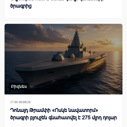
ծրագրից
Բիզնես
17:00 06/08/26
Դոնալդ Թրամփի «Ոսկե նավատորմ»
ծրագրի բյուջեն գնահատվել է 275 մլրդ դոլար