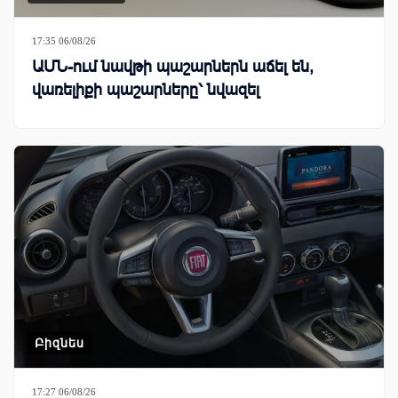
17:35 06/08/26
ԱՄՆ-ում նավթի պաշարներն աճել են,
վառելիքի պաշարները՝ նվազել
Բիզնես
17:27 06/08/26