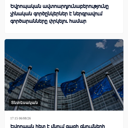
Եվրոպական ավտոարդյունաբերությունը
չինական գործընկերներ է ներգրավում
գործարանները փրկելու համար
Տնտեսական
17:15 06/08/26
Եվրոպան հետ է մնում գազի գնումների