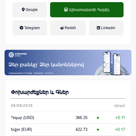
Google
Աշխատավարձի Հաշվիչ
եկամտային հարկ, կուտակային
Telegram
Reddit
Linkedin
կենսաթոշակային համակարգ
Փոխարժեքներ և Գներ
06/08/2026
դրամ
Դոլար (USD)
366.25
+0.11
Եվրո (EUR)
422.73
+0.17