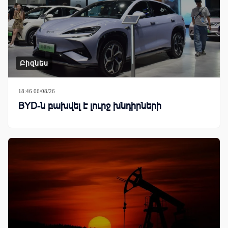
Բիզնես
18:46 06/08/26
BYD-ն բախվել է լուրջ խնդիրների