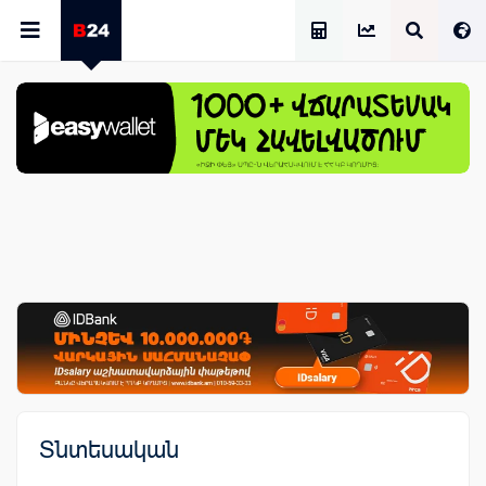
Աշխատավարձի Հաշվիչ
Տնտեսական