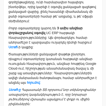
գործընթացները, ունի հարմարավետ հայալեզու
ինտերֆեյս, որից կարելի է օգտվել ցանկացած գաջեթով
ցանկացած վայրից, լինել հասանելի միաժամանակ մի
քանի օգտատերերի համար թե’ առցանց, և թե’ օֆլայն
ռեժիմներում:
Բոլոր օգտատերերը կարող են
3
ամիս
անվճար
փորձաշրջանով
օգտվել
UC ERP հարթակի
հնարավորություններից։ Այն փորձարկելու համար
անհրաժեշտ է պարզապես ուղարկել դեմոյի հարցում
Ucraft
-ի կայքից:
Ծառայությունների ցանկացած փաթեթ ընտրելու
դեպքում օգտատերերը կստանան հարթակի անվճար
ուսուցման հնարավորություն, անվճար հոսթինգ Google
Cloud-ում, հիշողության անսահմանափակ ծավալ և մի
շարք այլ առավելություններ։ Հնարավորություններին
ավելի մանրամասն ծանոթանալու համար անհրաժեշտ է
անցնել այս
հղումով։
Ucraft-
ը
Հայաստանի
ՏՏ
ոլորտում
նոր
տեխնոլոգիաներ
առաջարկող
կազմակերպություն
է
,
որը
նորարար
լուծումներով
մշտապես
աջակցում
է
փոքր
ու
միջին
բիզնեսներին։