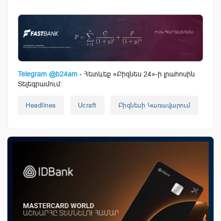
Telegram @b24am
- Հետևեք «Բիզնես 24»-ի լրահոսին
Տելեգրամում:
Headlines
Ucraft
Բիզնեսի Կառավարում
Գև