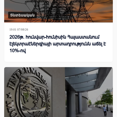
Տնտեսական
19:01 07/08/26
2026թ. հունվար-հունիսին Հայաստանում
էլեկտրաէներգիայի արտադրությունն աճել է
10%-ով