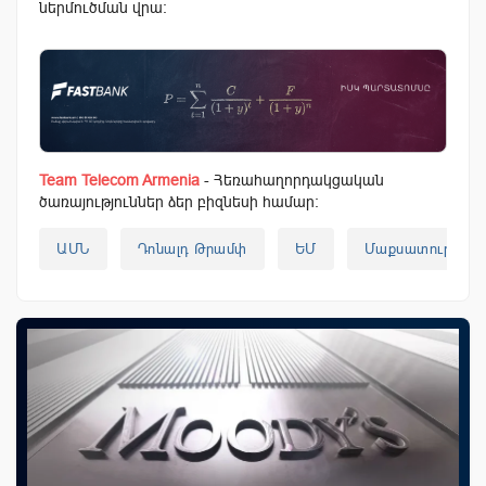
ներմուծման վրա:
Team Telecom Armenia
- Հեռահաղորդակցական
ծառայություններ ձեր բիզնեսի համար:
ԱՄՆ
Դոնալդ Թրամփ
ԵՄ
Մաքսատուրքեր