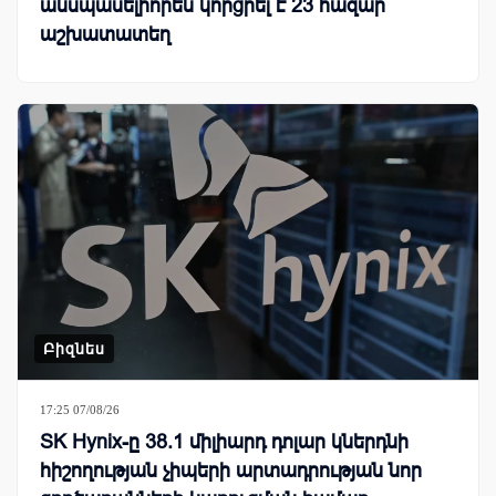
անսպասելիորեն կորցրել է 23 հազար
աշխատատեղ
Բիզնես
17:25 07/08/26
SK Hynix-ը 38.1 միլիարդ դոլար կներդնի
հիշողության չիպերի արտադրության նոր