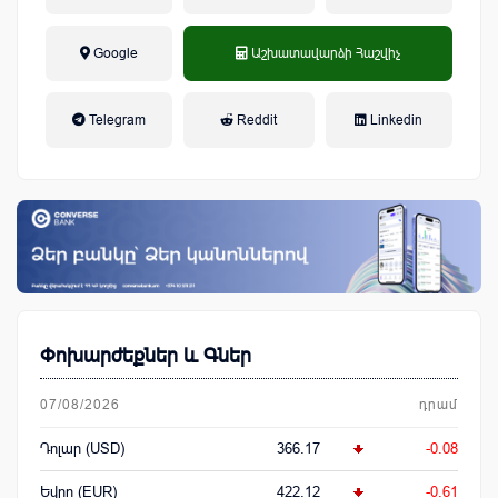
Google
Աշխատավարձի Հաշվիչ
եկամտային հարկ, կուտակային
Telegram
Reddit
Linkedin
կենսաթոշակային համակարգ
Փոխարժեքներ և Գներ
07/08/2026
դրամ
Դոլար (USD)
366.17
-0.08
Եվրո (EUR)
422.12
-0.61