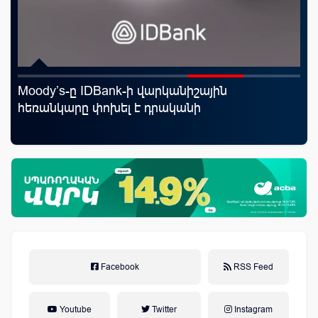
Moody’s-ը IDBank-ի վարկանիշային
«Շ
աղը
հեռանկարը փոխել է դրականի
ID
ամ
զե
Facebook
RSS Feed
Youtube
Twitter
Instagram