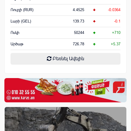
Ռուբլի (RUR)
4.4525
-0.0364
Լարի (GEL)
139.73
-0.1
Ոսկի
50244
+710
Արծաթ
726.78
+5.37
Բեռնել Ավելին