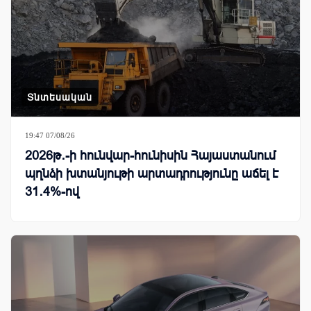
Տնտեսական
19:47 07/08/26
2026թ․-ի հունվար-հունիսին Հայաստանում
պղնձի խտանյութի արտադրությունը աճել է
31․4%-ով