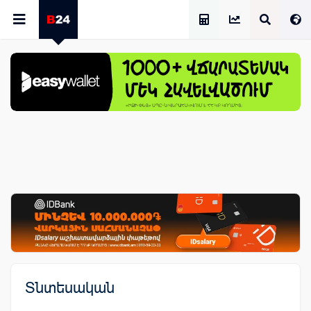
Աշխատավարձի Հաշվիչ
Տնտեսական