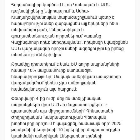
Հոդվածագիրը կարծում է, որ Կանադան և ԱՄՆ
դաշնակիցները Եվրոպայում և Ասիա-
Խաղաղօվկիանոսյան տարածաշրջանում պետք է
հարաբերություններ զարգացնեն այլ երկրների հետ
անվտանգության, էներգետիկայի և
գյուղատնտեսության ոլորտներում «առանց
Վաշինգտոնի որևէ ներգրավման», որպեսզի նվազեցնեն
ԱՄՆ վարչակազմի որոշումների ազդեցությունը իրենց
տնտեսությունների վրա:
Թրամփը դիտարկում է նաև ԵՄ բոլոր ապրանքների
համար 10% մաքսատուրք սահմանելու
հնարավորությունը: Սակայն ամերիկյան առաջնորդի
վարչակազմում դեռևս չկա ամբողջական
համաձայնություն այս հարցում:
Փետրվարի 4-ից ուժի մեջ են մտել չինական
ապրանքների վրա ԱՄՆ-ի մաքսատուրքերը։ Ի
պատասխան այս միջոցառումների՝ Չինաստանի
Ժողովրդական Հանրապետության Պետական ​​
խորհուրդը որոշում է կայացրել, համաձայն որի՝ 2025
թվականի փետրվարի 10-ից երկիրը մաքսատուրքեր
կսահմանի ամերիկյան էներգառեսուրսների