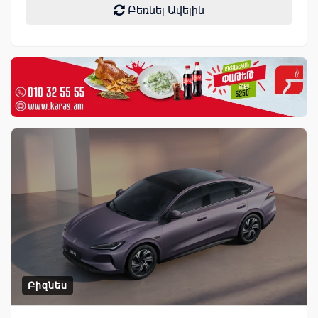
Բեռնել Ավելին
Բիզնես