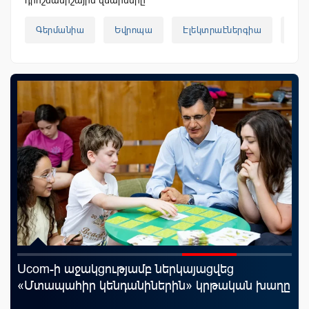
Գերմանիա
Եվրոպա
Էլեկտրաէներգիա
AM
Ucom-ի աջակցությամբ ներկայացվեց
Ֆա
«Մտապահիր կենդանիներին» կրթական խաղը
նե
առ