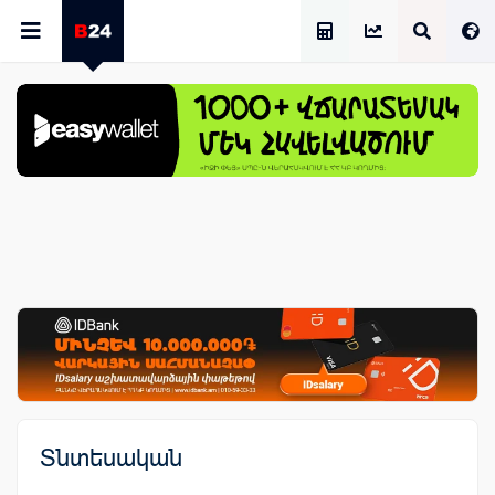
Աշխատավարձի Հաշվիչ
Տնտեսական