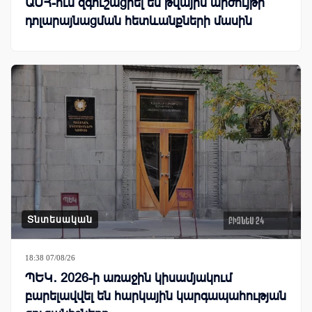
ԱՄՀ-ում զգուշացրել են թվային արժույթի
դոլարայնացման հետևանքների մասին
Տնտեսական
18:38 07/08/26
ՊԵԿ․ 2026-ի առաջին կիսամյակում
բարելավվել են հարկային կարգապահության