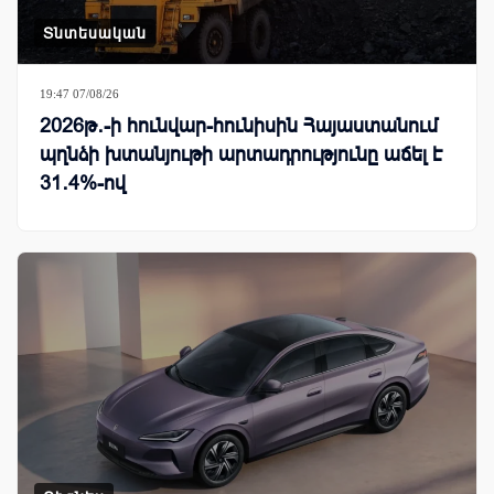
Տնտեսական
19:47 07/08/26
2026թ․-ի հունվար-հունիսին Հայաստանում
պղնձի խտանյութի արտադրությունը աճել է
31․4%-ով