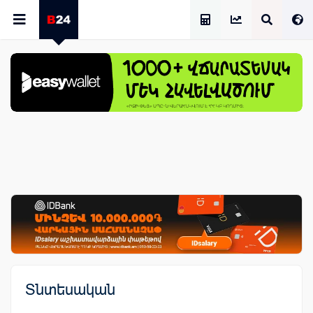
Աշխատավարձի Հաշվիչ
Տնտեսական