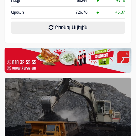
Ոսկի
50244
+710
Արծաթ
726.78
+5.37
Բեռնել Ավելին