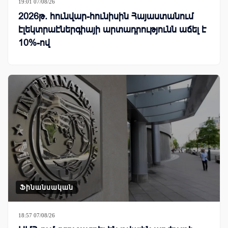
19:01 07/08/26
2026թ. հունվար-հունիսին Հայաստանում
էլեկտրաէներգիայի արտադրությունն աճել է
10%-ով
Ֆինանսական
18:57 07/08/26