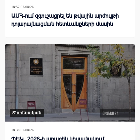
18:57 07/08/26
ԱՄՀ-ում զգուշացրել են թվային արժույթի
դոլարայնացման հետևանքների մասին
Տնտեսական
18:38 07/08/26
ՊԵԿ․ 2026-ի առաջին կիսամյակում