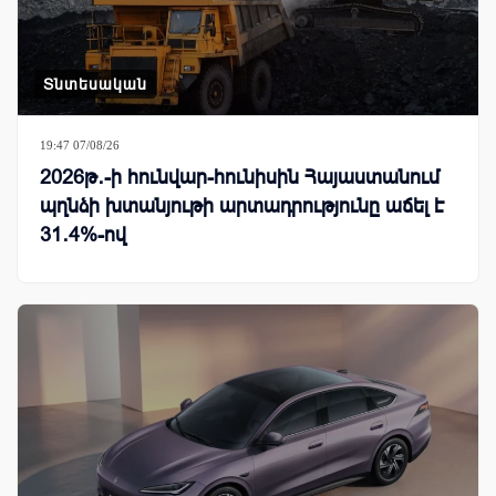
Տնտեսական
19:47 07/08/26
2026թ․-ի հունվար-հունիսին Հայաստանում
պղնձի խտանյութի արտադրությունը աճել է
31․4%-ով