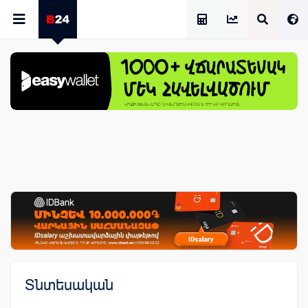
Աշխատավարձի Հաշվիչ
Տնտեսական