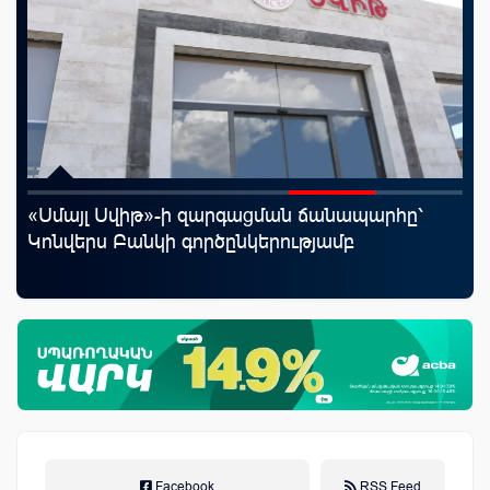
«Սմայլ Սվիթ»-ի զարգացման ճանապարհը՝
Mo
աղը
Կոնվերս Բանկի գործընկերությամբ
հե
Facebook
RSS Feed