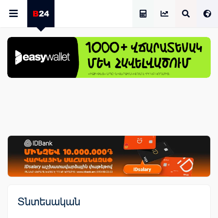
Աշխատավարձի Հաշվիչ
Տնտեսական