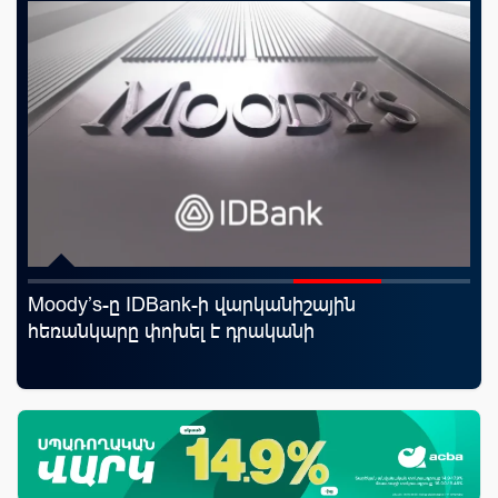
Moody’s-ը IDBank-ի վարկանիշային
Ֆա
հեռանկարը փոխել է դրականի
նե
առ