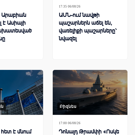
17:35 06/08/26
ն Արաբիան
ԱՄՆ-ում նավթի
 է Ասիայի
պաշարներն աճել են,
ախատեսված
վառելիքի պաշարները՝
նը
նվազել
ան
Բիզնես
17:00 06/08/26
հետ է մնում
Դոնալդ Թրամփի «Ոսկե