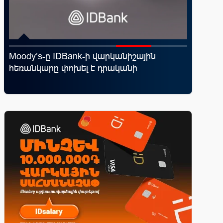
d
Moody’s-ը IDBank-ի վարկանիշային
Կոնվերս
հեռանկարը փոխել է դրականի
ռազմավ
վ
նոր հաճ
զարգաց