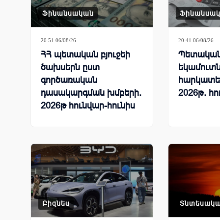
Ֆինանսական
Ֆինանսա
20:51 06/08/26
20:41 06/08/26
ՀՀ պետական բյուջեի
Պետական 
ծախսերն ըստ
եկամուտն
գործառական
հարկատե
դասակարգման խմբերի.
2026թ. հո
2026թ հունվար-հունիս
Բիզնես
Տնտեսակ