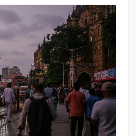
ատմության
IDBank-ը ներկայացնում է նոր Mastercar
րը կուտակել
World քարտը՝ ճանապարհորդական
առավելություններով և հատուկ արշավո