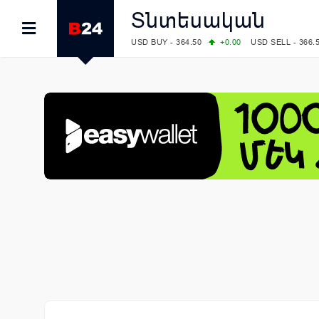
Տնտեսական
USD BUY - 364.50
+0.00
USD SELL - 366.
EUR BUY - 418.00
+0.00
EUR SELL - 425.
OIL: BRENT - 79.24
+1.23
WTI - 74.92
COMEX: GOLD - 4267.00
+3.33
SILVER - 
COMEX: PLATINUM - 1765.90
-0.21
LME: ALUMINIUM - 3184.00
-0.27
COPPER
LME: NICKEL - 17249.00
+0.09
TIN - 5526
LME: LEAD - 1877.50
-1.00
ZINC - 3643.0
FOREX: USD/JPY - 157.68
+0.12
EUR/GBP
FOREX: EUR/USD - 1.1548
+0.11
GBP/USD
STOCKS RUS: RTSI - 895.93
+1.68
STOCKS US: DOW JONES - 54349.12
+0.4
STOCKS US: S&P 500 - 7723.55
-0.17
STOCKS JAPAN: NIKKEI - 65683.26
-0.93
STOCKS CHINA: HANG SENG - 25530.28
-
STOCKS EUR: FTSE100 - 10888.30
+0.08
STOCKS EUR: DAX - 26126.30
-0.29
06/08/2026 CBA: USD - 366.25
+0.11
GBP 
06/08/2026 CBA: EURO - 422.73
+0.17
06/08/2026 CBA: GOLD - 49534
+1456
SI