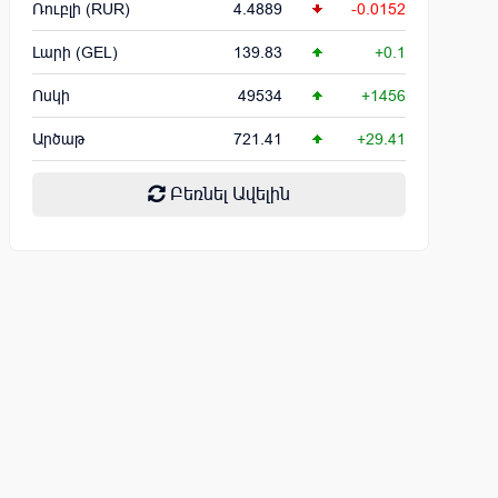
Ռուբլի (RUR)
4.4889
-0.0152
Լարի (GEL)
139.83
+0.1
Ոսկի
49534
+1456
Արծաթ
721.41
+29.41
Բեռնել Ավելին