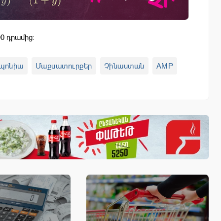
0 դրամից:
պոնիա
Մաքսատուրքեր
Չինաստան
AMP