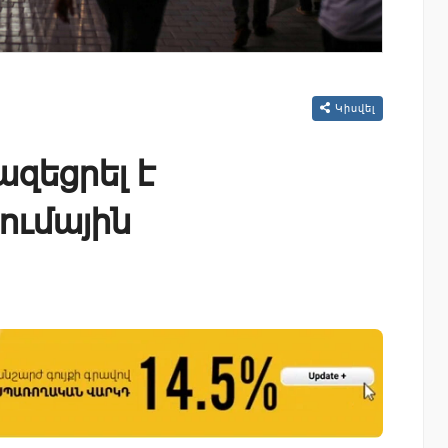
Կիսվել
զեցրել է
ումային