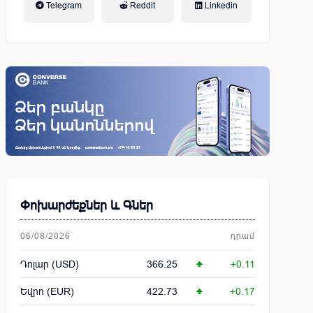
Telegram
Reddit
Linkedin
կենսաթոշակային համակարգ
Փոխարժեքներ և Գներ
06/08/2026
դրամ
Դոլար (USD)
366.25
+0.11
Եվրո (EUR)
422.73
+0.17