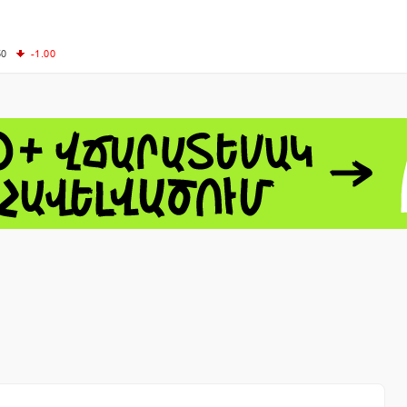
50
-1.00
00
-0.50
+0.54
62.10
+3.40
 - 13791.00
-0.12
8.00
+2.50
0
+1.43
 - 1.1548
+0.11
 - 1.3459
+0.04
9
NASDAQ - 26363.44
-0.83
TOPIX - 4055.85
+0.24
1.49
SSEC - 3900.35
+0.57
CAC40 - 8669.30
+0.03
- 493.08
-0.04
LVER - 721.41
+29.41