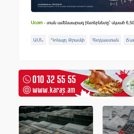
Ucom
- տան ամենաարագ ինտերնետը՝ սկսած 6,50
ԱՄՆ
Դոնալդ Թրամփ
Հնդկաստան
Ճա