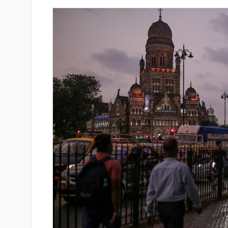
ան Ստարտափ
Սպորտ և փող. Ինչպես են պ
ցրել է իր
10 ամենահարուստ մարզիկնե
 քարտային
իրենց կարողությունը