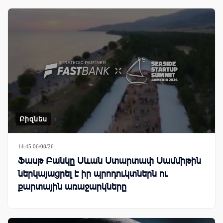
Բիզնես
14:45 06/08/26
Ֆասթ Բանկը Սևան Ստարտափ Սամմիթին
ներկայացրել է իր պրոդուկտներն ու
քարտային առաջարկները