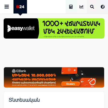
Աշխատավարձի Հաշվիչ
Տնտեսական