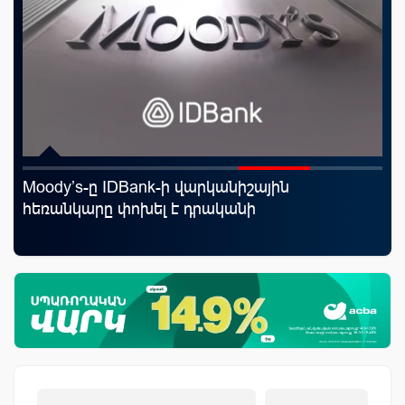
Moody’s-ը IDBank-ի վարկանիշային
ID
որ
հեռանկարը փոխել է դրականի
քա
ման
առ