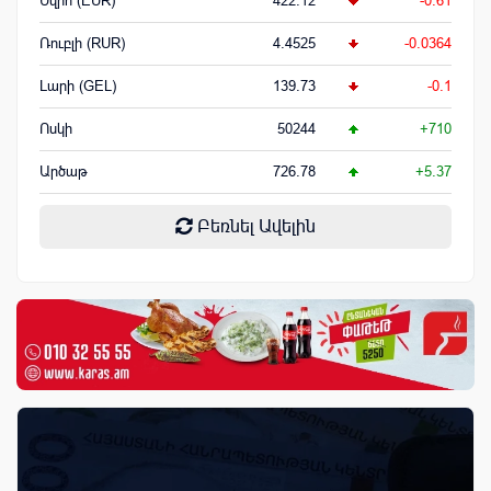
Եվրո (EUR)
422.12
-0.61
Ռուբլի (RUR)
4.4525
-0.0364
Լարի (GEL)
139.73
-0.1
Ոսկի
50244
+710
Արծաթ
726.78
+5.37
Բեռնել Ավելին