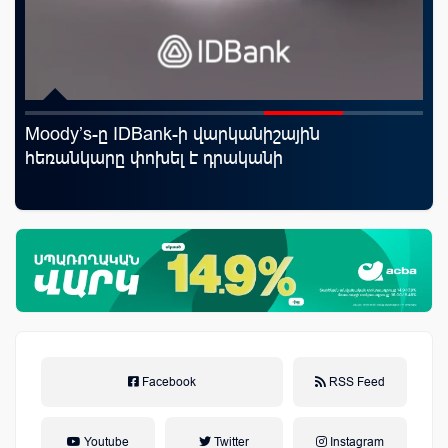
Moody’s-ը IDBank-ի վարկանիշային
«Շ
հեռանկարը փոխել է դրականի
ID
ամ
զե
Facebook
RSS Feed
Youtube
Twitter
Instagram