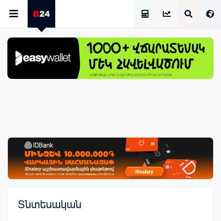
Աշխատավարձի Հաշվիչ
Տնտեսական