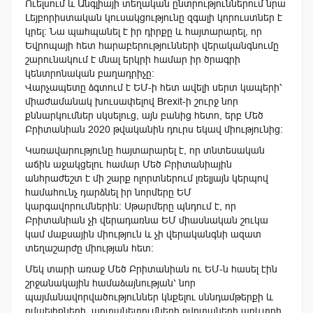
Ուելսում և Անգլիայի տեղական ընտրություններում նրա
Լեյբորիստական կուսակցությունը զգալի կորուստներ է
կրել։ Նա պահպանել է իր դիրքը և հայտարարել, որ
Եվրոպայի հետ հարաբերությունների վերականգնումը
շարունակում է մնալ երկրի համար իր ծրագրի
կենտրոնական բաղադրիչը։
Վարչապետը ձգտում է ԵՄ-ի հետ ավելի սերտ կապերի՝
միաժամանակ խուսափելով Brexit-ի շուրջ նոր
քննարկումներ սկսելուց, այն բանից հետո, երբ Մեծ
Բրիտանիան 2020 թվականին դուրս եկավ միությունից։
Կառավարությունը հայտարարել է, որ տնտեսական
աճին աջակցելու համար Մեծ Բրիտանիային
անհրաժեշտ է մի շարք ոլորտներում լռելյայն կերպով
համահունչ դարձնել իր նորմերը ԵՄ
կարգավորումներին։ Սթարմերը պնդում է, որ
Բրիտանիան չի վերադառնա ԵՄ միասնական շուկա
կամ մաքսային միություն և չի վերականգնի ազատ
տեղաշարժը միության հետ։
Մեկ տարի առաջ Մեծ Բրիտանիան ու ԵՄ-ն հասել էին
շրջանակային համաձայնության՝ նոր
պայմանավորվածություններ կնքելու սննդամթերքի և
ըմպելիքների, արտանետումների քվոտաների առևտրի