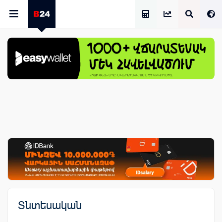
Աշխատավարձի Հաշվիչ
Տնտեսական