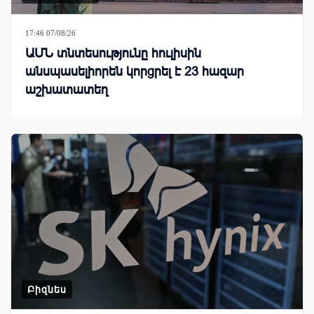
17:46 07/08/26
ԱՄՆ տնտեսությունը հուլիսին
անսպասելիորեն կորցրել է 23 հազար
աշխատատեղ
Բիզնես