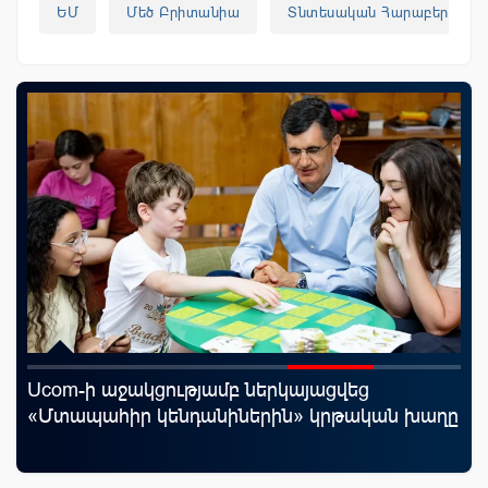
ԵՄ
Մեծ Բրիտանիա
Տնտեսական Հարաբերությո
Ucom-ի աջակցությամբ ներկայացվեց
«Շ
«Մտապահիր կենդանիներին» կրթական խաղը
ID
ամ
զե