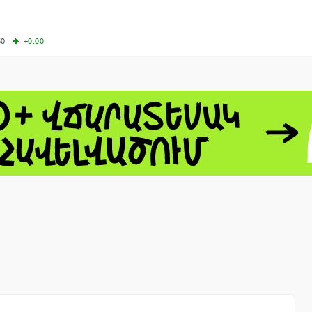
50
+0.00
00
+0.50
+0.23
63.33
+3.08
 - 13791.00
-0.12
8.00
+2.50
0
+1.43
 - 1.1558
+0.32
 - 1.3488
+0.30
8
NASDAQ - 26690.62
+1.30
TOPIX - 4074.93
+0.47
0.54
SSEC - 3940.04
+1.02
CAC40 - 8714.93
+0.17
- 492.1
-0.98
VER - 726.78
+5.37