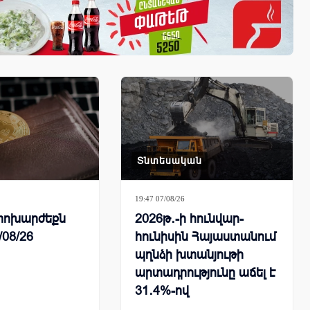
Տնտեսական
19:47 07/08/26
ի փոխարժեքն
2026թ․-ի հունվար-
/08/26
հունիսին Հայաստանում
պղնձի խտանյութի
արտադրությունը աճել է
31․4%-ով