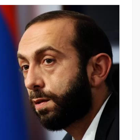
այացվեց
«Սմայլ Սվիթ»-ի զարգացման
» կրթական
ճանապարհը՝ Կոնվերս Բանկի
գործընկերությամբ