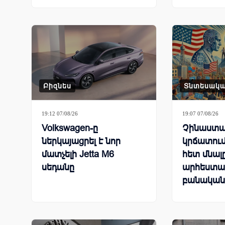
Բիզնես
Տնտեսակ
19:12 07/08/26
19:07 07/08/26
Volkswagen-ը
Չինաստա
ներկայացրել է նոր
կրճատում
մատչելի Jetta M6
հետ մնալ
սեդանը
արհեստա
բանական
համաշխա
մրցավազ