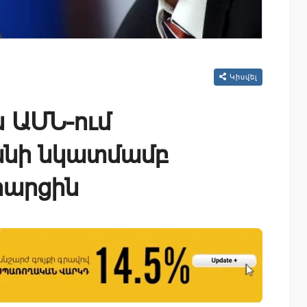
Կիսվել
 ԱՄՆ-ում
անի նկատմամբ
հարցին