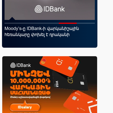
Moody’s-ը IDBank-ի վարկանիշային
«Շտապ 
հեռանկարը փոխել է դրականի
IDBank-
ամրագր
զեղծարա