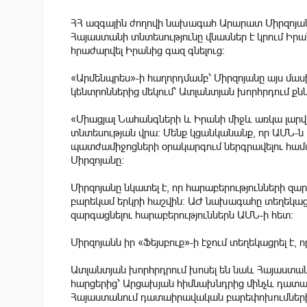
ՀՀ ազգային ժողովի նախագահ Արարատ Միրզոյանը
Հայաստանի տնտեսությունը վնասներ է կրում Իր
հրաժարվել Իրանից գազ գնելուց։
«Արմենպրես»-ի հաղորդմամբ՝ Միրզոյանը այս մաս
կենտրոններից մեկում՝ Ատլանտյան խորհրդում ք
«Միացյալ Նահանգների և Իրանի միջև առկա լար
տնտեսության վրա: Մենք կցանկանանք, որ ԱՄՆ-ն
պատժամիջոցների օրակարգում ներգրավելու համար
Միրզոյանը:
Միրզոյանը նկատել է, որ հարաբերությունների զար
բարեկամ երկրի հաշվին: ԱԺ նախագահը տեղեկացր
զարգացնելու հարաբերություններն ԱՄՆ-ի հետ:
Միրզոյանն իր «Ֆեյսբուք»-ի էջում տեղեկացրել է, 
Ատլանտյան խորհրդրում խոսել են նաև Հայաստան
հարցերից՝ Արցախյան հիմնախնդրից մինչև դատա
Հայաստանում դատաիրավական բարեփոխումների ա