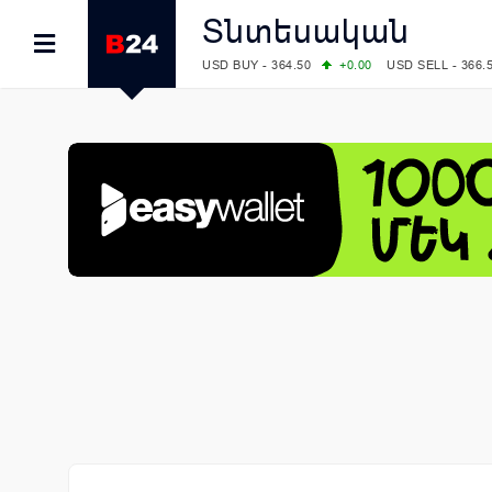
Տնտեսական
USD BUY - 364.50
+0.00
USD SELL - 366.
EUR BUY - 419.00
+1.00
EUR SELL - 425.
OIL: BRENT - 82.38
-1.22
WTI - 78.18
COMEX: GOLD - 4340.70
+2.33
SILVER - 
COMEX: PLATINUM - 1759.60
+0.55
LME: ALUMINIUM - 3184.00
-0.27
COPPER
LME: NICKEL - 17249.00
+0.09
TIN - 5526
LME: LEAD - 1877.50
-1.00
ZINC - 3643.0
FOREX: USD/JPY - 157.76
-0.39
EUR/GBP
FOREX: EUR/USD - 1.1558
+0.32
GBP/USD
STOCKS RUS: RTSI - 874.64
-1.12
STOCKS US: DOW JONES - 54036.93
+0.2
STOCKS US: S&P 500 - 7757.64
+0.62
STOCKS JAPAN: NIKKEI - 65606.71
-0.12
STOCKS CHINA: HANG SENG - 25668.03
+
STOCKS EUR: FTSE100 - 10901.09
+0.31
STOCKS EUR: DAX - 26319.45
+0.69
07/08/2026 CBA: USD - 366.17
-0.08
GBP 
07/08/2026 CBA: EURO - 422.12
-0.61
07/08/2026 CBA: GOLD - 50244
+710
SIL