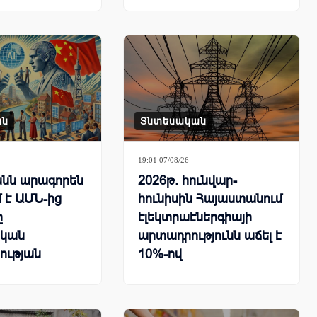
ան
Տնտեսական
19:01 07/08/26
նն արագորեն
2026թ. հունվար-
 է ԱՄՆ-ից
հունիսին Հայաստանում
ը
էլեկտրաէներգիայի
կան
արտադրությունն աճել է
ության
10%-ով
րհային
քում