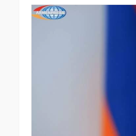
ան Ստարտափ
Ucom-ի աջակցությամբ ներկ
ցրել է իր
«Մտապահիր կենդանիներին
 քարտային
խաղը