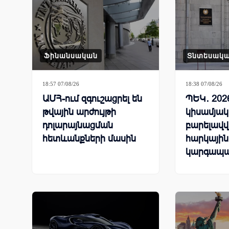
Ֆինանսական
Տնտեսակ
18:57 07/08/26
18:38 07/08/26
ԱՄՀ-ում զգուշացրել են
ՊԵԿ․ 202
թվային արժույթի
կիսամյակ
դոլարայնացման
բարելավվ
հետևանքների մասին
հարկային
կարգապա
ցուցանիշ