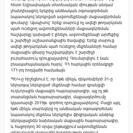
հետո Եվրասիական տնտեսական միության անդամ
չհանդիսացող երկրից անձնական օգտագործման
նպատակով ներկրված ավտոմեքենայի մաքսազերծման
գումարը: Այսպիսով` երեք տարուց ոչ ավելի թողարկման
պահ ունեցող ավտոմեքենաների մաքսազերծման
հաշվարկը կախված է լինելու ավտոմեքենայի արժեքից
և շարժիչի աշխատանքային ծավալից։ Երեք տարուց
ավելի թողարկման պահ ունեցող մեքենաների համար
մաքսային վճարը հաշվարկվելու է շարժիչի
յուրահատուկ դրույքաչափով։ Գումարվելու է նաև
բնապահպանական հարկ` ՀՀ հարկային օրենսգրքի
171-րդ հոդվածի համաձայն:
ՊԵԿ-ը հիշեցնում է, որ եթե մինչև դեկտեմբերի 31-ը
ներառյալ ներկրված մեքենայի համար գրանցվի
ուղևորային մաքսային հայտարարագիր, այլ ոչ թե
տարանցման հայտարարագիր, մաքսազերծումը
կկատարվի 2019թ. գործող դրույքաչափերով: Բացի այդ,
եթե մինչև տարեվերջ ոչ անձնական օգտագործման
նպատակով մեքենա ներկրելիս ֆիզիկական անձինք
ներկայացնեն նախնական մաքսային հայտարարագիր,
և հաջորդող 30 օրվա ընթացքում ավտոմեքենան
տեղակայվի մաքսային հսկողության գոտում,