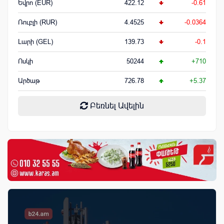
Եվրո (EUR)
422.12
-0.61
Ռուբլի (RUR)
4.4525
-0.0364
Լարի (GEL)
139.73
-0.1
Ոսկի
50244
+710
Արծաթ
726.78
+5.37
Բեռնել Ավելին