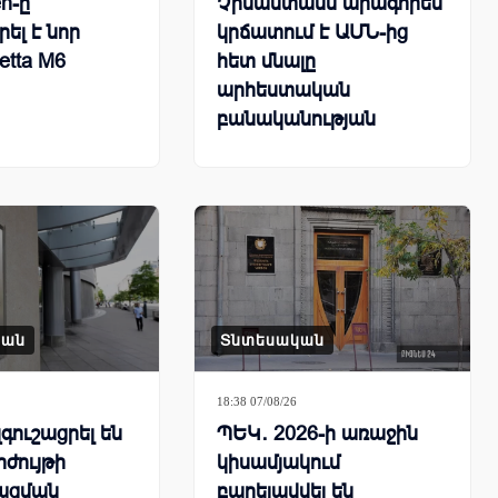
n-ը
Չինաստանն արագորեն
ել է նոր
կրճատում է ԱՄՆ-ից
etta M6
հետ մնալը
արհեստական
բանականության
համաշխարհային
մրցավազքում
կան
Տնտեսական
18:38 07/08/26
գուշացրել են
ՊԵԿ․ 2026-ի առաջին
րժույթի
կիսամյակում
ացման
բարելավվել են