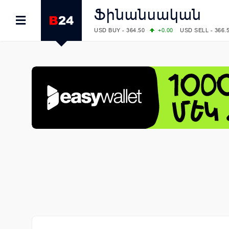
Ֆինանսական
USD BUY - 364.50
+0.00
USD SELL - 366.
EUR BUY - 418.00
+0.00
EUR SELL - 424.
OIL: BRENT - 83.40
+5.25
WTI - 78.00
COMEX: GOLD - 4242.00
-0.59
SILVER - 
COMEX: PLATINUM - 1749.90
-0.91
LME: ALUMINIUM - 3184.00
-0.27
COPPER
LME: NICKEL - 17249.00
+0.09
TIN - 5526
LME: LEAD - 1877.50
-1.00
ZINC - 3643.0
FOREX: USD/JPY - 158.37
+0.44
EUR/GBP
FOREX: EUR/USD - 1.1521
-0.23
GBP/USD
STOCKS RUS: RTSI - 884.56
-1.27
STOCKS US: DOW JONES - 53885.10
-0.85
STOCKS US: S&P 500 - 7709.96
-0.18
STOCKS JAPAN: NIKKEI - 65606.71
-0.12
STOCKS CHINA: HANG SENG - 25668.03
+
STOCKS EUR: FTSE100 - 10867.89
-0.19
STOCKS EUR: DAX - 26140.13
+0.05
07/08/2026 CBA: USD - 366.17
-0.08
GBP 
07/08/2026 CBA: EURO - 422.12
-0.61
07/08/2026 CBA: GOLD - 50244
+710
SIL