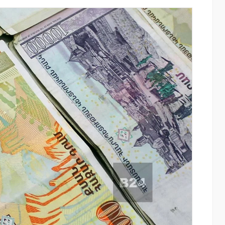
Moody’s-ը IDBank-ի վարկանիշային
ի
հեռանկարը փոխել է դրականի