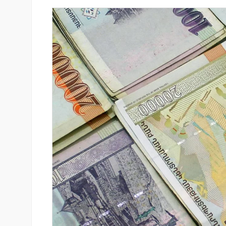
 քարտի տվյալները»․
«Սմայլ Սվիթ»-ի զարգացման
ում է հյուրանոցների
ճանապարհը՝ Կոնվերս Բանկ
կապված
գործընկերությամբ
երի մասին