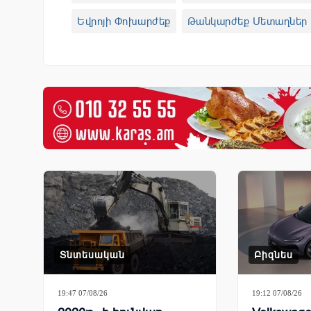
Եվրոյի Փոխարժեք
Թանկարժեք Մետաղներ
Ոսկու Գին
Ոսկու Գինը Հայաստանում
Ոս
Ռուբլու Փոխարժեք
Փոխարժեք
Փոխարժե
Տնտեսական
Բիզնես
19:47 07/08/26
19:12 07/08/26