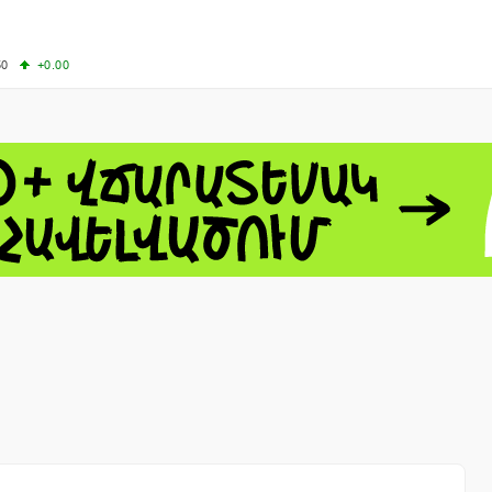
50
+0.00
50
-0.50
+4.11
61.44
-1.06
 - 13791.00
-0.12
8.00
+2.50
0
+1.43
 - 1.1521
-0.23
 - 1.3448
-0.08
NASDAQ - 26348.35
-0.06
TOPIX - 4074.93
+0.47
0.54
SSEC - 3940.04
+1.02
CAC40 - 8699.71
+0.35
- 492.1
-0.98
VER - 726.78
+5.37