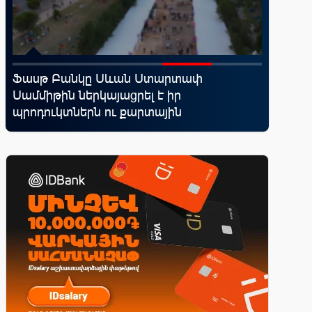
Ֆասթ Բանկը Սևան Ստարտափ
Ucom-ի 
Սամմիթին ներկայացրել է իր
«Մտապա
պրոդուկտներն ու քարտային
խաղը
առաջարկները