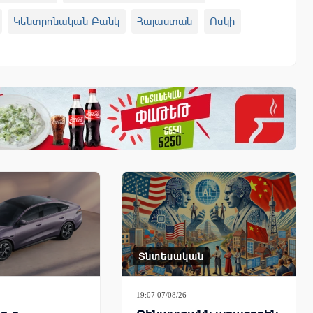
Կենտրոնական Բանկ
Հայաստան
Ոսկի
կու Գինն Այսօր
Պլատին
Պլատինի Գին
քներ
AMP
Տնտեսական
19:07 07/08/26