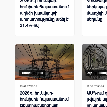
2026թ․-ի հունվար-
Volkswage
հունիսին Հայաստանում
ներկայացր
պղնձի խտանյութի
մատչելի J
արտադրությունը աճել է
սեդանը
31․4%-ով
Տնտեսական
Ֆինանսա
19:01 07/08/26
18:57 07/08/26
2026թ. հունվար-
ԱՄՀ-ում զ
հունիսին Հայաստանում
թվային ա
էլեկտրաէներգիայի
դոլարայն