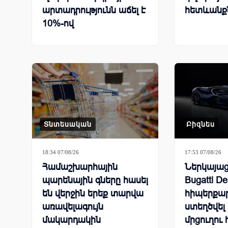
արտադրությունն աճել է
հետևանք
10%-ով
Տնտեսական
Բիզնես
18:34 07/08/26
17:53 07/08/26
Համաշխարհային
Ներկայացվ
պարենային գները հասել
Bugatti De
են վերջին երեք տարվա
հիպերքար
առավելագույն
ստեղծվել
մակարդակին
մրցուղու