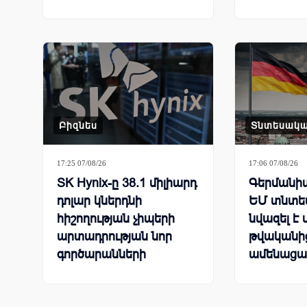
Բիզնես
Տնտեսակ
17:25 07/08/26
17:06 07/08/26
SK Hynix-ը 38.1 միլիարդ
Գերմանիա
դոլար կներդնի
ԵՄ տնտես
հիշողության չիպերի
նվազել է 
արտադրության նոր
թվականից
գործարանների
ամենացա
կառուցման համար
մակարդա