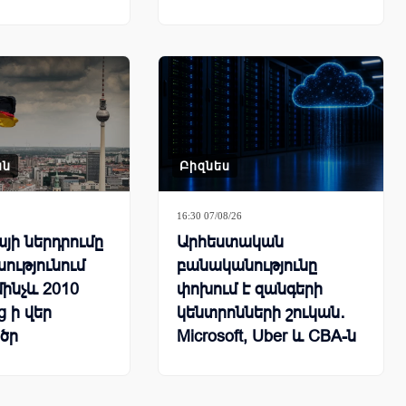
ան
Բիզնես
16:30 07/08/26
յի ներդրումը
Արհեստական
ությունում
բանականությունը
մինչև 2010
փոխում է զանգերի
 ի վեր
կենտրոնների շուկան․
ծր
Microsoft, Uber և CBA-ն
կը
կրճատում են
աշխատակիցներին