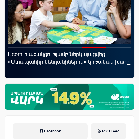
Ucom-ի աջակցությամբ ներկայացվեց
Ֆա
որ
«Մտապահիր կենդանիներին» կրթական խաղը
նե
ման
առ
Facebook
RSS Feed