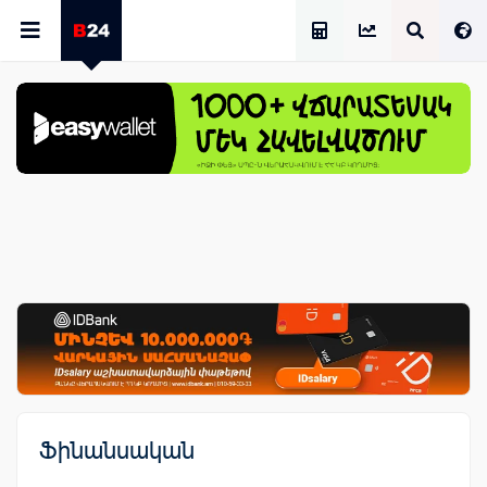
Աշխատավարձի Հաշվիչ
Ֆինանսական