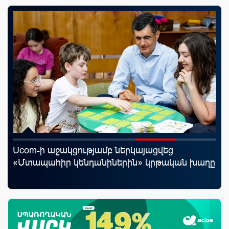
Ucom-ի աջակցությամբ ներկայացվեց
«Շ
յին
«Մտապահիր կենդանիներին» կրթական խաղը
ID
ամ
զե