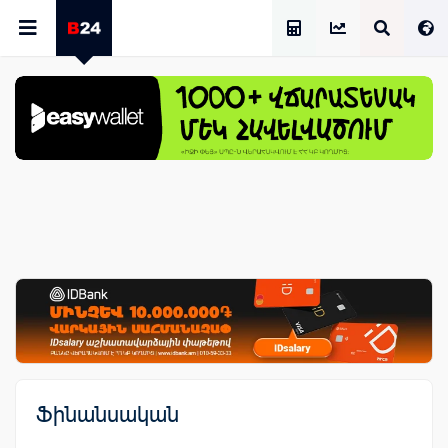
Աշխատավարձի Հաշվիչ
Ֆինանսական