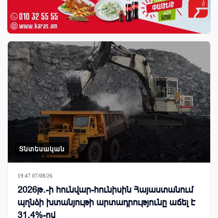
Տնտեսական
19:47 07/08/26
2026թ․-ի հունվար-հունիսին Հայաստանում
պղնձի խտանյութի արտադրությունը աճել է
31․4%-ով