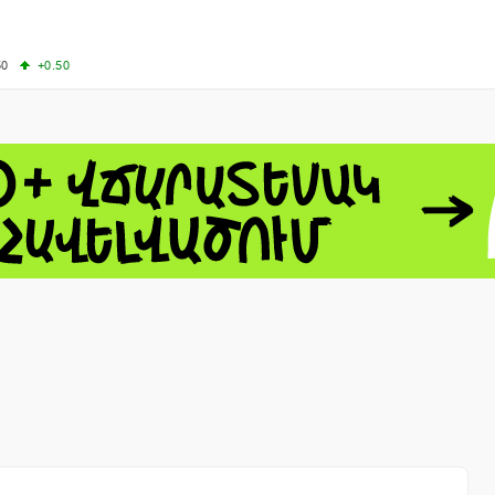
50
+0.50
50
+1.00
-8.22
60.06
+4.14
 - 13791.00
-0.12
8.00
+2.50
0
+1.43
 - 1.1535
+0.25
 - 1.3454
+0.21
1
NASDAQ - 26584.99
+2.59
TOPIX - 4046.17
+2.13
0.24
SSEC - 3878.43
+1.47
CAC40 - 8666.63
+0.61
- 493.12
-0.21
VER - 692
+8.03