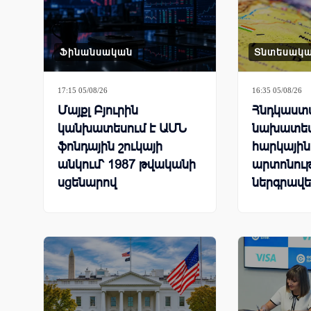
Ֆինանսական
Տնտեսակ
17:15 05/08/26
16:35 05/08/26
Մայքլ Բյուրին
Հնդկաստ
կանխատեսում է ԱՄՆ
նախատես
ֆոնդային շուկայի
հարկային
անկում՝ 1987 թվականի
արտոնութ
սցենարով
ներգրավե