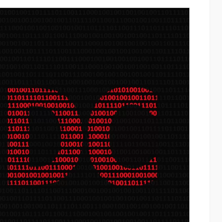
կայացել է
IDBank-ը ներկայացնում է նոր Mastercar
եմայով
World քարտը՝ ճանապարհորդական
առավելություններով և հատուկ արշավո