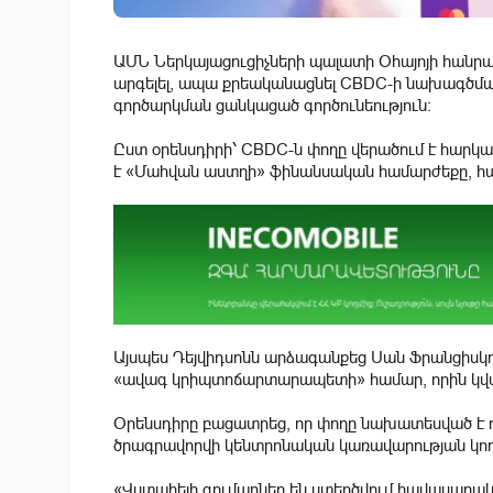
ԱՄՆ Ներկայացուցիչների պալատի Օհայոյի հանրապե
արգելել, ապա քրեականացնել CBDC-ի նախագծմա
գործարկման ցանկացած գործունեություն:
Ըստ օրենսդիրի՝ CBDC-ն փողը վերածում է հարկա
է «Մահվան աստղի» ֆինանսական համարժեքը, հավ
Այսպես Դեյվիդսոնն արձագանքեց Սան Ֆրանցիս
«ավագ կրիպտոճարտարապետի» համար, որին կվս
Օրենսդիրը բացատրեց, որ փողը նախատեսված է ո
ծրագրավորվի կենտրոնական կառավարության կող
«Վստահելի գումարներ են ստեղծվում հավասարակ