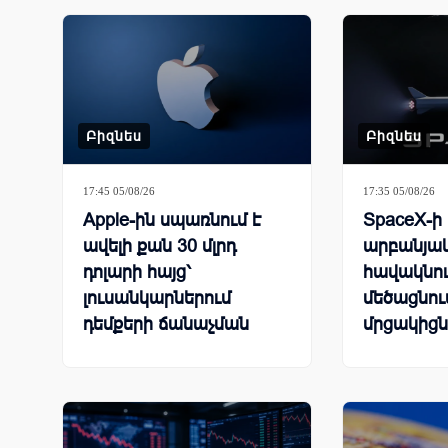
Բիզնես
Բիզնես
17:45 05/08/26
17:35 05/08/26
Apple-ին սպառնում է
SpaceX-ի
ավելի քան 30 մլրդ
արբանյա
դոլարի հայց՝
հավակնու
լուսանկարներում
մեծացնում
դեմքերի ճանաչման
մրցակիցն
գործառույթի
պատճառով