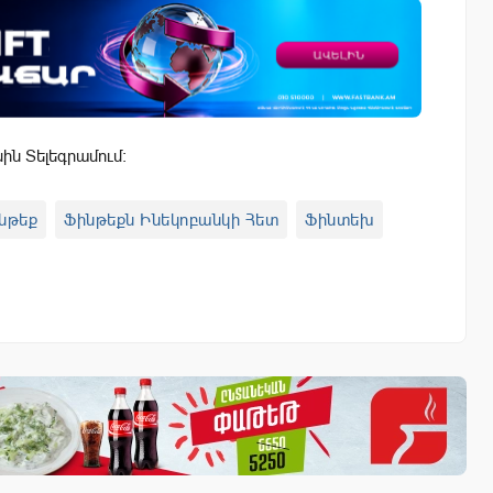
սին Տելեգրամում:
նթեք
Ֆինթեքն Ինեկոբանկի Հետ
Ֆինտեխ