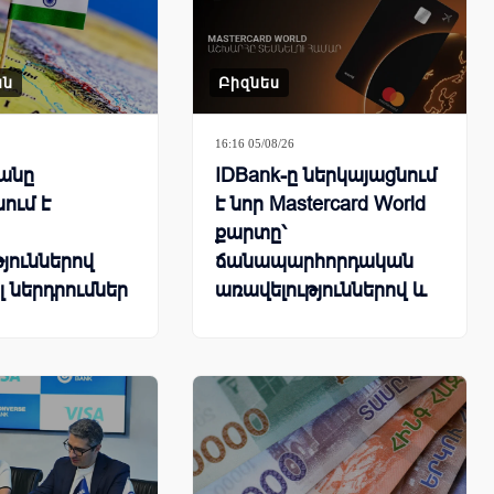
ան
Բիզնես
16:16 05/08/26
անը
IDBank-ը ներկայացնում
ում է
է նոր Mastercard World
քարտը՝
յուններով
ճանապարհորդական
լ ներդրումներ
առավելություններով և
հատուկ արշավով