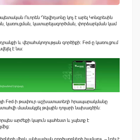
տական ​​Ուորեն Դեյվիդսոնը կոչ է արել Կոնգրեսին
ն, կառուցման, կատարելագործման, փորձարկման կամ
դրանքի և վերահսկողության գործիքի։ Fed-ը կառուցում
ելել է նա:
կոյի Fed-ի թափուր աշխատատեղի հրապարակմանը
տահվի մասնակցել թվային դոլարի նախագծին:
րպես արժեքի կայուն պահեստ և չպետք է
մից:
իցների միջև անխափան գործարքների համար», – նշել է