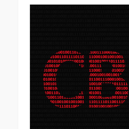
isa-ն ընդլայնում են
Ֆասթ Բանկի աջակցությամբ 
մագործակցությունը՝
մետաբոլիկ համախտանիշի թ
նտրոն լուծումների
համաժողով
տակով