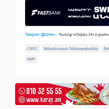
Telegram @b24am
- Հետևեք «Բիզնես 24»-ի լրահո
CBDC
Ֆինանսական Տեխնոլոգիաներ
Ֆի
AMP