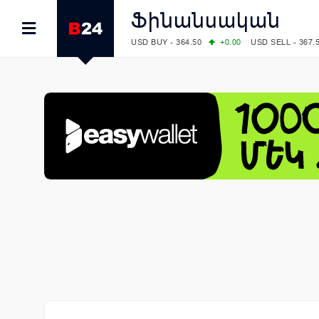
Ֆինանսական
USD BUY - 364.50
+0.00
USD SELL - 367.
EUR BUY - 418.00
+1.00
EUR SELL - 425.
OIL: BRENT - 78.28
-7.91
WTI - 74.52
COMEX: GOLD - 4129.50
+1.79
SILVER - 
COMEX: PLATINUM - 1769.70
+6.98
LME: ALUMINIUM - 3184.00
-0.27
COPPER
LME: NICKEL - 17249.00
+0.09
TIN - 5526
LME: LEAD - 1877.50
-1.00
ZINC - 3643.0
FOREX: USD/JPY - 157.49
-0.06
EUR/GBP
FOREX: EUR/USD - 1.1535
+0.25
GBP/USD
STOCKS RUS: RTSI - 881.14
-1.02
STOCKS US: DOW JONES - 54085.88
+1.7
STOCKS US: S&P 500 - 7736.52
+1.79
STOCKS JAPAN: NIKKEI - 66300.44
+3.66
STOCKS CHINA: HANG SENG - 25915.82
+
STOCKS EUR: FTSE100 - 10879.38
+0.20
STOCKS EUR: DAX - 26202.35
+0.77
05/08/2026 CBA: USD - 366.14
-0.87
GBP 
05/08/2026 CBA: EURO - 422.56
+0.06
05/08/2026 CBA: GOLD - 48078
+547
SIL