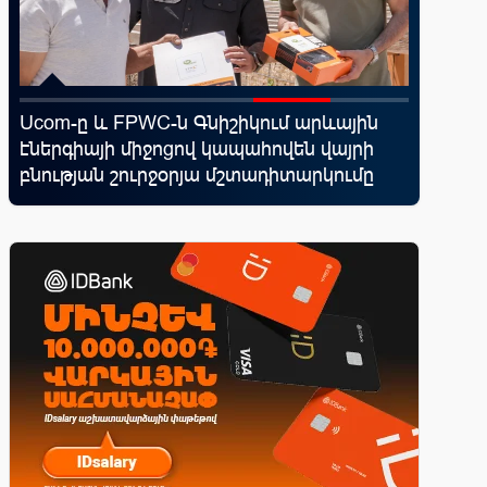
d
Ucom-ը և FPWC-ն Գնիշիկում արևային
Սպորտ և
էներգիայի միջոցով կապահովեն վայրի
10 ամեն
վ
բնության շուրջօրյա մշտադիտարկումը
իրենց կ