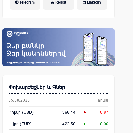
Telegram
Reddit
Linkedin
կենսաթոշակային համակարգ
Փոխարժեքներ և Գներ
05/08/2026
դրամ
Դոլար (USD)
366.14
-0.87
Եվրո (EUR)
422.56
+0.06