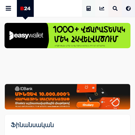
Աշխատավարձի Հաշվիչ
Ֆինանսական