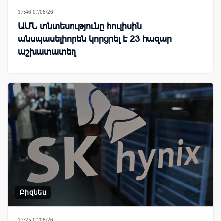
17:46 07/08/26
ԱՄՆ տնտեսությունը հուլիսին
անսպասելիորեն կորցրել է 23 հազար
աշխատատեղ
Բիզնես
17:25 07/08/26