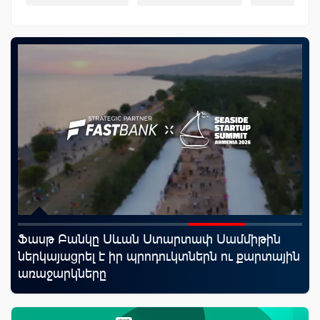
Ֆասթ Բանկը Սևան Ստարտափ Սամմիթին
Uc
ներկայացրել է իր պրոդուկտներն ու քարտային
«Մ
առաջարկները