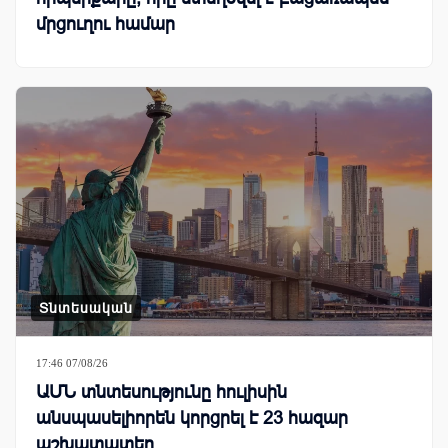
մրցուղու համար
Տնտեսական
17:46 07/08/26
ԱՄՆ տնտեսությունը հուլիսին
անսպասելիորեն կորցրել է 23 հազար
աշխատատեղ