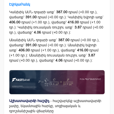
ԷվոկաԲանկ
Կանխիկ ԱՄՆ դոլարի առք`
387.00
դրամ (+0.00 դր.),
վաճառք՝
391.00
դրամ (+0.00 դր.): Կանխիկ եվրոյի առք`
406.00
դրամ (+1.00 դր.), վաճառք՝
416.00
դրամ (+1.00
դր.): Կանխիկ ռուսական ռուբլու առք`
3.87
դրամ (+0.00
դր.), վաճառք՝
4.06
դրամ (+0.00 դր.):
Անանխիկ ԱՄՆ դոլարի առք`
387.00
դրամ (+0.00 դր.),
վաճառք՝
391.00
դրամ (+0.00 դր.): Անանխիկ եվրոյի
առք`
406.00
դրամ (+1.00 դր.), վաճառք՝
416.00
դրամ
(+1.00 դր.): Անանխիկ ռուսական ռուբլու առք`
3.87
դրամ (+0.00 դր.), վաճառք՝
4.06
դրամ (+0.00 դր.):
Աշխատավարձի հաշվիչ
- հաշվարկեք աշխատավարձի
չափը, եկամտային հարկը, սոցիալական և
դրոշմանիշային վճարները