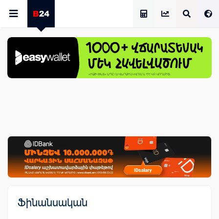
Աշխատավարձի Հաշվիչ
Ֆինանսական