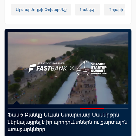
Արտարժույթի Փոխարժեք
Բանկեր
Դոլարի Կուրս
Ֆասթ Բանկը Սևան Ստարտափ Սամմիթին
Mo
ներկայացրել է իր պրոդուկտներն ու քարտային
հե
առաջարկները