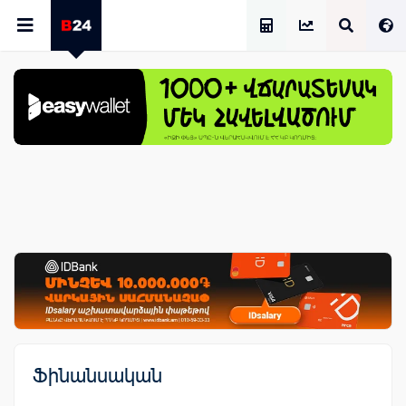
Աշխատավարձի Հաշվիչ
Ֆինանսական