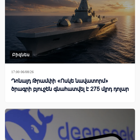
Բիզնես
17:00 06/08/26
Դոնալդ Թրամփի «Ոսկե նավատորմ»
ծրագրի բյուջեն գնահատվել է 275 մլրդ դոլար