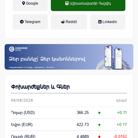
Google
Աշխատավարձի Հաշվիչ
եկամտային հարկ, կուտակային
Telegram
Reddit
Linkedin
կենսաթոշակային համակարգ
Փոխարժեքներ և Գներ
06/08/2026
դրամ
Դոլար (USD)
366.25
+0.11
Եվրո (EUR)
422.73
+0.17
Ռուբլի (RUR)
4.4889
-0.0152