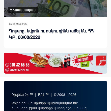
Ֆինանսական
15:55 06/08/26
Դոլարը, եվրոն ու ոսկու գինն աճել են. ՀՀ
ԿԲ, 06/08/2026
Բիզնես 24 ™ | B24 ™ | © 2008 - 2026
Բոլոր իրավունքները պաշտպանված են:
Խմբագրության կարծիքը կարող է չհամընկնել