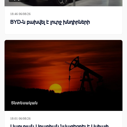
18:46 06/08/26
BYD-ն բախվել է լուրջ խնդիրների
Տնտեսական
18:01 06/08/26
Սաուդյան Արաբիան նվազեցրել է Ասիայի