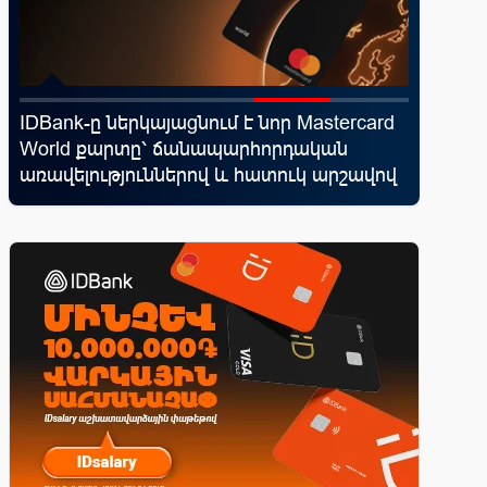
IDBank-ը ներկայացնում է նոր Mastercard
Ֆասթ Բա
ել
World քարտը՝ ճանապարհորդական
մետաբո
առավելություններով և հատուկ արշավով
համաժո