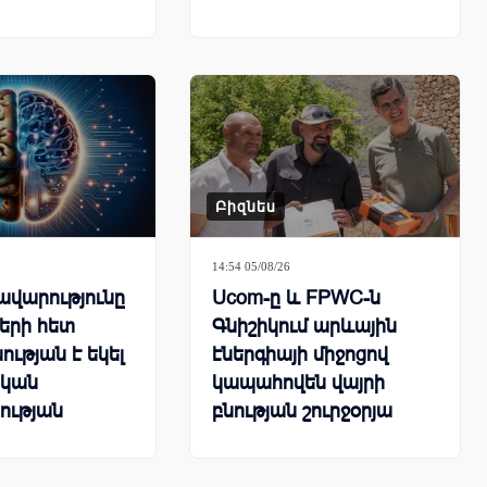
դակենտրոն
երի զարգացման
ով
Բիզնես
14:54 05/08/26
վարությունը
Ucom-ը և FPWC-ն
երի հետ
Գնիշիկում արևային
ության է եկել
էներգիայի միջոցով
կան
կապահովեն վայրի
ության
բնության շուրջօրյա
ի ստուգման
մշտադիտարկումը