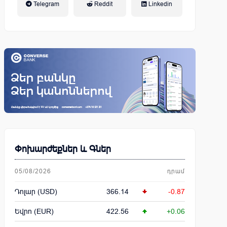
Telegram
Reddit
Linkedin
կենսաթոշակային համակարգ
Փոխարժեքներ և Գներ
05/08/2026
դրամ
Դոլար (USD)
366.14
-0.87
Եվրո (EUR)
422.56
+0.06