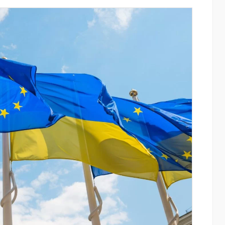
 արևային
Սպորտ և փող. Ինչպես են պատմության
են վայրի
10 ամենահարուստ մարզիկները կուտակ
տարկումը
իրենց կարողությունը