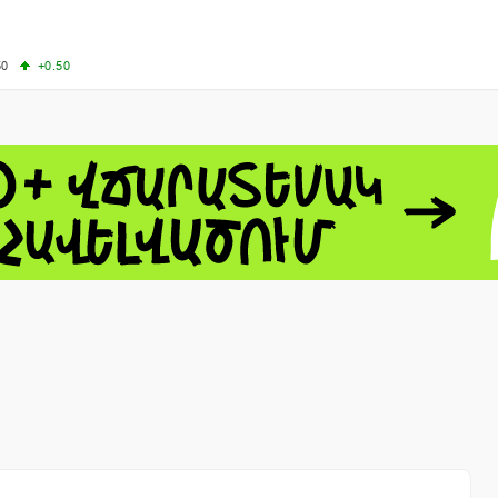
50
+0.50
50
+1.00
-8.22
60.06
+4.14
 - 13791.00
-0.12
8.00
+2.50
0
+1.43
 - 1.1535
+0.25
 - 1.3454
+0.21
1
NASDAQ - 26584.99
+2.59
TOPIX - 4046.17
+2.13
0.24
SSEC - 3878.43
+1.47
CAC40 - 8666.63
+0.61
- 493.12
-0.21
VER - 692
+8.03