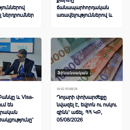
քարտը՝
յուններով
ճանապարհորդական
լ ներդրումներ
առավելություններով և
հատուկ արշավով
Ֆինանսական
16:02 05/08/26
Բանկը և Visa-
Դոլարի փոխարժեքը
ում են
նվազել է, եվրոն ու ոսկու
րական
գինն՝ աճել. ՀՀ ԿԲ,
ակցությունը՝
05/08/2026