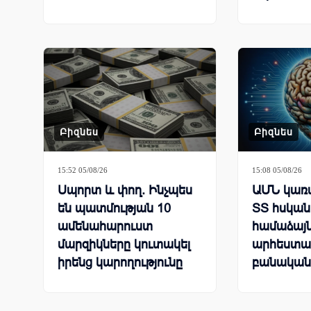
հաճախոր
լուծումն
նպատակ
Բիզնես
Բիզնես
15:52 05/08/26
15:08 05/08/26
Սպորտ և փող. Ինչպես
ԱՄՆ կառա
են պատմության 10
ՏՏ հսկան
ամենահարուստ
համաձայն
մարզիկները կուտակել
արհեստա
իրենց կարողությունը
բանական
մոդելներ
շուրջ