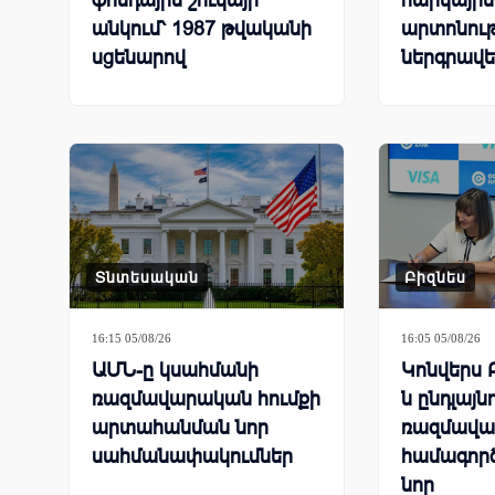
ֆոնդային շուկայի
հարկային
անկում՝ 1987 թվականի
արտոնութ
սցենարով
ներգրավե
Տնտեսական
Բիզնես
16:15 05/08/26
16:05 05/08/26
ԱՄՆ-ը կսահմանի
Կոնվերս 
ռազմավարական հումքի
ն ընդլայն
արտահանման նոր
ռազմավա
սահմանափակումներ
համագործ
նոր