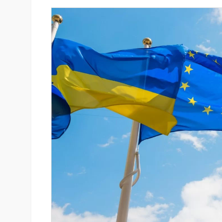
isa-ն ընդլայնում են
Ucom-ը և FPWC-ն Գնիշիկում
մագործակցությունը՝
էներգիայի միջոցով կապահով
նտրոն լուծումների
բնության շուրջօրյա մշտադի
տակով