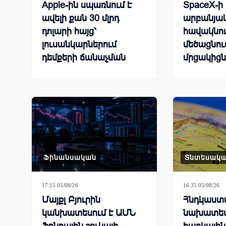
Apple-ին սպառնում է
SpaceX-ի
ավելի քան 30 մլրդ
արբանյա
դոլարի հայց՝
հավակնու
լուսանկարներում
մեծացնում
դեմքերի ճանաչման
մրցակիցն
գործառույթի
պատճառով
Ֆինանսական
Տնտեսակ
17:15 05/08/26
16:35 05/08/26
Մայքլ Բյուրին
Հնդկաստ
կանխատեսում է ԱՄՆ
նախատես