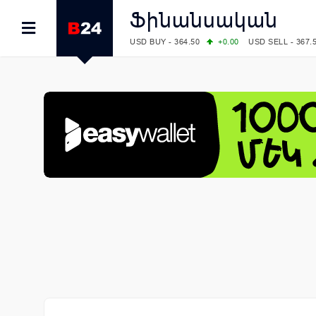
Ֆինանսական
USD BUY - 364.50
+0.00
USD SELL - 367.
EUR BUY - 418.00
+1.00
EUR SELL - 425.
OIL: BRENT - 78.28
-7.91
WTI - 74.52
COMEX: GOLD - 4129.50
+1.79
SILVER - 
COMEX: PLATINUM - 1769.70
+6.98
LME: ALUMINIUM - 3184.00
-0.27
COPPER
LME: NICKEL - 17249.00
+0.09
TIN - 5526
LME: LEAD - 1877.50
-1.00
ZINC - 3643.0
FOREX: USD/JPY - 157.49
-0.06
EUR/GBP
FOREX: EUR/USD - 1.1535
+0.25
GBP/USD
STOCKS RUS: RTSI - 881.14
-1.02
STOCKS US: DOW JONES - 54085.88
+1.7
STOCKS US: S&P 500 - 7736.52
+1.79
STOCKS JAPAN: NIKKEI - 66300.44
+3.66
STOCKS CHINA: HANG SENG - 25915.82
+
STOCKS EUR: FTSE100 - 10879.38
+0.20
STOCKS EUR: DAX - 26202.35
+0.77
05/08/2026 CBA: USD - 366.14
-0.87
GBP 
05/08/2026 CBA: EURO - 422.56
+0.06
05/08/2026 CBA: GOLD - 48078
+547
SIL