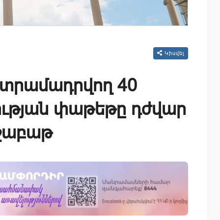
Կիսվել
 տրամադրվող 40
նության փաթեթը դժվար
շաբաթ