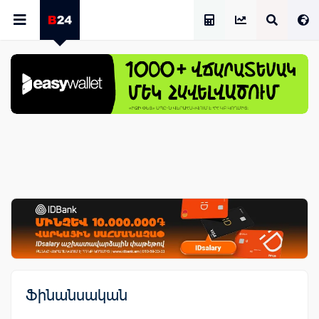
Աշխատավարձի Հաշվիչ
Ֆինանսական