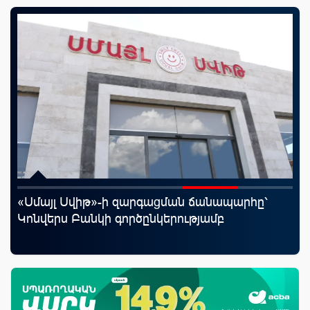
«Սմայլ Սվիթ»-ի զարգացման ճանապարհը՝
Uc
Կոնվերս Բանկի գործընկերությամբ
«Մ