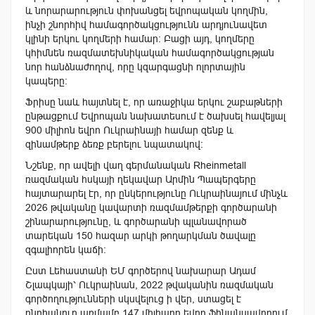
և նորարարություն փոխանցել եվրոպական կողմին,
ինչի շնորհիվ համագործակցությունն արդյունավետ
կլինի երկու կողմերի համար։ Բացի այդ, կողմերը
կհիմնեն ռազմատեխնիկական համագործակցության
նոր հանձնաժողով, որը կզարգացնի ոլորտային
կապերը։
Ֆրիսը նաև հայտնել է, որ առաջիկա երկու շաբաթների
ընթացքում Եվրոպան նախատեսում է ծախսել հավելյալ
900 միլիոն եվրո Ուկրաինայի համար զենք և
զինամթերք ձեռք բերելու նպատակով։
Նշենք, որ ավելի վաղ գերմանական Rheinmetall
ռազմական հսկայի ղեկավար Արմին Պապերգերը
հայտարարել էր, որ ընկերությունը Ուկրաինայում մինչև
2026 թվականը կավարտի ռազմամթերքի գործարանի
շինարարությունը, և գործարանի պլանավորած
տարեկան 150 հազար արկի թողարկման ծավալը
զգալիորեն կաճի։
Ըստ Լեհաստանի ԵՄ գործերով նախարար Ադամ
Շլապկայի՝ Ուկրաինան, 2022 թվականին ռազմական
գործողությունների սկսվելուց ի վեր, ստացել է
ընդհանուր առմամբ 147 միլիարդ եվրո ֆինանսավորում