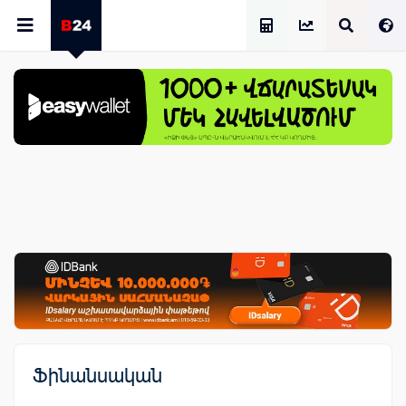
Աշխատավարձի Հաշվիչ
Ֆինանսական