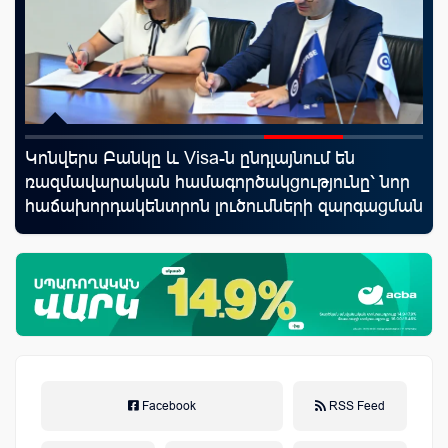
rld
Կոնվերս Բանկը և Visa-ն ընդլայնում են
Ֆա
ռազմավարական համագործակցությունը՝ նոր
մե
հաճախորդակենտրոն լուծումների զարգացման
հա
նպատակով
Facebook
RSS Feed