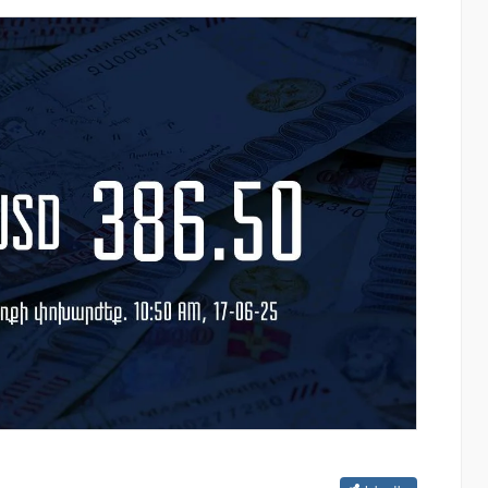
շային
Ucom-ի աջակցությամբ ներկայացվեց
ի
«Մտապահիր կենդանիներին» կրթակա
խաղը