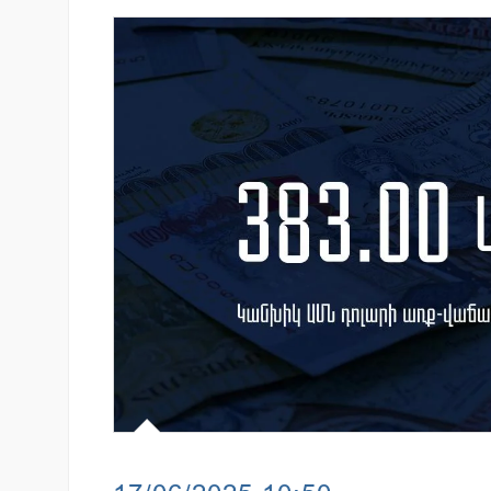
նում է նոր Mastercard
Moody’s-ը IDBank-ի վարկանի
անապարհորդական
հեռանկարը փոխել է դրական
ով և հատուկ արշավով