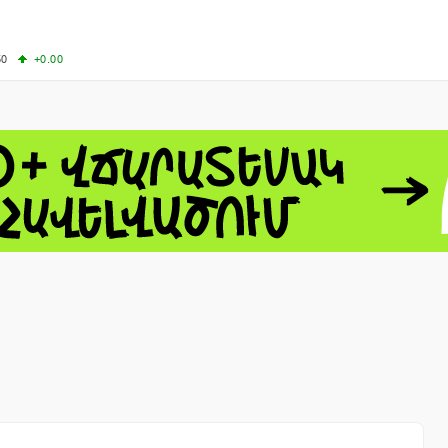
50
+0.00
50
-0.50
+4.11
61.44
-1.06
 - 13791.00
-0.12
8.00
+2.50
0
+1.43
 - 1.1521
-0.23
 - 1.3448
-0.08
NASDAQ - 26348.35
-0.06
TOPIX - 4055.85
+0.24
1.49
SSEC - 3900.35
+0.57
CAC40 - 8699.71
+0.35
- 493.08
-0.04
LVER - 721.41
+29.41