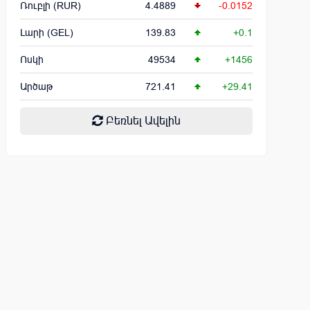
Ռուբլի (RUR)
4.4889
-0.0152
Լարի (GEL)
139.83
+0.1
Ոսկի
49534
+1456
Արծաթ
721.41
+29.41
Բեռնել Ավելին