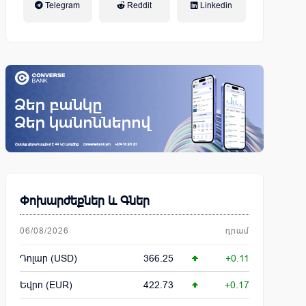
Telegram
Reddit
Linkedin
կենսաթոշակային համակարգ
Փոխարժեքներ և Գներ
06/08/2026
դրամ
Դոլար (USD)
366.25
+0.11
Եվրո (EUR)
422.73
+0.17