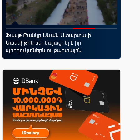
Ֆասթ Բանկը Սևան Ստարտափ
Կոնվերս
ն
Սամմիթին ներկայացրել է իր
ռազմավ
պրոդուկտներն ու քարտային
նոր հաճ
առաջարկները
զարգաց