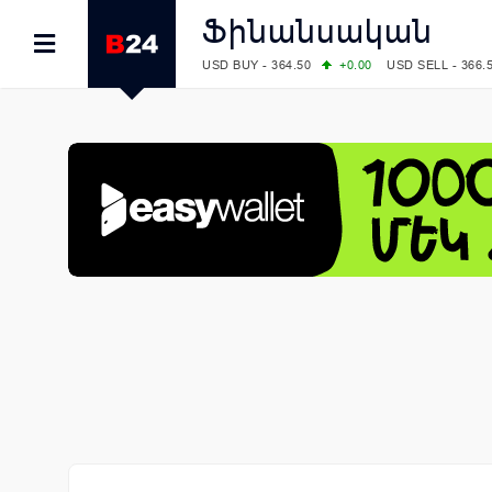
Ֆինանսական
USD BUY - 364.50
+0.00
USD SELL - 366.
EUR BUY - 418.00
+0.00
EUR SELL - 424.
OIL: BRENT - 83.40
+5.25
WTI - 78.00
COMEX: GOLD - 4242.00
-0.59
SILVER - 
COMEX: PLATINUM - 1749.90
-0.91
LME: ALUMINIUM - 3184.00
-0.27
COPPER
LME: NICKEL - 17249.00
+0.09
TIN - 5526
LME: LEAD - 1877.50
-1.00
ZINC - 3643.0
FOREX: USD/JPY - 158.37
+0.44
EUR/GBP
FOREX: EUR/USD - 1.1521
-0.23
GBP/USD
STOCKS RUS: RTSI - 884.56
-1.27
STOCKS US: DOW JONES - 53885.10
-0.85
STOCKS US: S&P 500 - 7709.96
-0.18
STOCKS JAPAN: NIKKEI - 65683.26
-0.93
STOCKS CHINA: HANG SENG - 25530.28
-
STOCKS EUR: FTSE100 - 10867.89
-0.19
STOCKS EUR: DAX - 26140.13
+0.05
06/08/2026 CBA: USD - 366.25
+0.11
GBP 
06/08/2026 CBA: EURO - 422.73
+0.17
06/08/2026 CBA: GOLD - 49534
+1456
SI