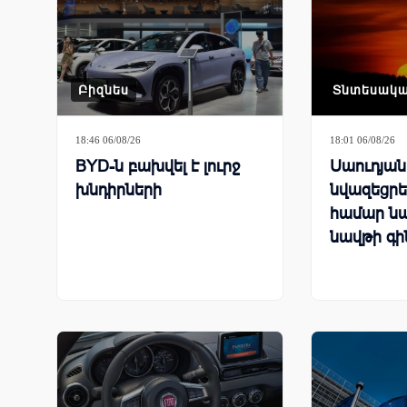
Բիզնես
Տնտեսակ
18:46 06/08/26
18:01 06/08/26
BYD-ն բախվել է լուրջ
Սաուդյա
խնդիրների
նվազեցրել
համար ն
նավթի գի