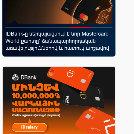
IDBank-ը ներկայացնում է նոր Mastercard
Սպորտ և
՝
World քարտը՝ ճանապարհորդական
10 ամեն
առավելություններով և հատուկ արշավով
իրենց կ