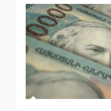
-ի վարկանիշային
Ֆասթ Բանկը Սևան Ստարտ
 է դրականի
Սամմիթին ներկայացրել է իր
պրոդուկտներն ու քարտային
առաջարկները