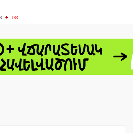
50
-1.00
00
-0.50
+0.54
62.10
+3.40
 - 13791.00
-0.12
8.00
+2.50
0
+1.43
 - 1.1548
+0.11
 - 1.3459
+0.04
9
NASDAQ - 26363.44
-0.83
TOPIX - 4055.85
+0.24
1.49
SSEC - 3900.35
+0.57
CAC40 - 8669.30
+0.03
- 493.08
-0.04
LVER - 721.41
+29.41