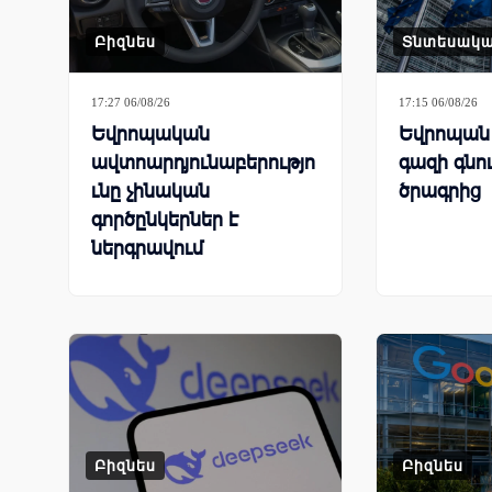
Բիզնես
Տնտեսակ
17:27 06/08/26
17:15 06/08/26
Եվրոպական
Եվրոպան 
ավտոարդյունաբերությո
գազի գնո
ւնը չինական
ծրագրից
գործընկերներ է
ներգրավում
գործարանները փրկելու
համար
Բիզնես
Բիզնես