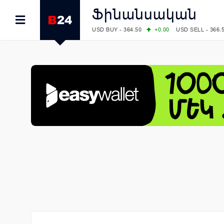
Ֆինանսական
USD BUY - 364.50
+0.00
USD SELL - 366.
EUR BUY - 418.00
+0.00
EUR SELL - 425.
OIL: BRENT - 79.24
+1.23
WTI - 74.92
COMEX: GOLD - 4267.00
+3.33
SILVER - 
COMEX: PLATINUM - 1765.90
-0.21
LME: ALUMINIUM - 3184.00
-0.27
COPPER
LME: NICKEL - 17249.00
+0.09
TIN - 5526
LME: LEAD - 1877.50
-1.00
ZINC - 3643.0
FOREX: USD/JPY - 157.68
+0.12
EUR/GBP
FOREX: EUR/USD - 1.1548
+0.11
GBP/USD
STOCKS RUS: RTSI - 895.93
+1.68
STOCKS US: DOW JONES - 54349.12
+0.4
STOCKS US: S&P 500 - 7723.55
-0.17
STOCKS JAPAN: NIKKEI - 65683.26
-0.93
STOCKS CHINA: HANG SENG - 25530.28
-
STOCKS EUR: FTSE100 - 10888.30
+0.08
STOCKS EUR: DAX - 26126.30
-0.29
06/08/2026 CBA: USD - 366.25
+0.11
GBP 
06/08/2026 CBA: EURO - 422.73
+0.17
06/08/2026 CBA: GOLD - 49534
+1456
SI