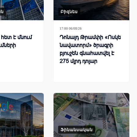
ան
Բիզնես
17:00 06/08/26
հետ է մնում
Դոնալդ Թրամփի «Ոսկե
ւմների
նավատորմ» ծրագրի
բյուջեն գնահատվել է
275 մլրդ դոլար
Ֆինանսական