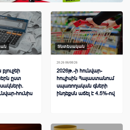
կան
Տնտեսական
20:26 06/08/26
բյուջեի
2026թ․-ի հունվար-
երն ըստ
հուլիսին Հայաստանում
սակների.
սպառողական գների
ւնվար-հունիս
ինդեքսն աճել է 4.5%-ով