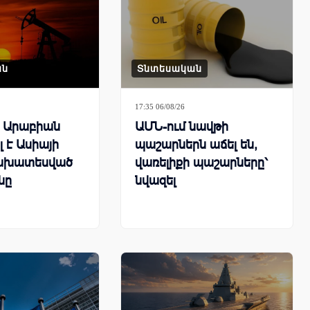
ան
Տնտեսական
17:35 06/08/26
ն Արաբիան
ԱՄՆ-ում նավթի
 է Ասիայի
պաշարներն աճել են,
ախատեսված
վառելիքի պաշարները՝
նը
նվազել