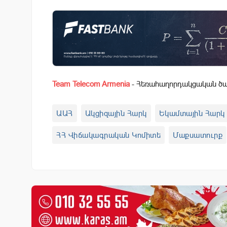
Team Telecom Armenia
- Հեռահաղորդակցական ծառ
ԱԱՀ
Ակցիզային Հարկ
Եկամտային Հարկ
ՀՀ Վիճակագրական Կոմիտե
Մաքսատուրք