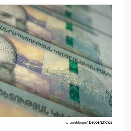
ափ
Կոնվերս Բանկը և Visa-ն ընդլայնում են
ռազմավարական համագործակցությունը
նոր հաճախորդակենտրոն լուծումների
զարգացման նպատակով
Լուսանկարը՝
Depositphotos