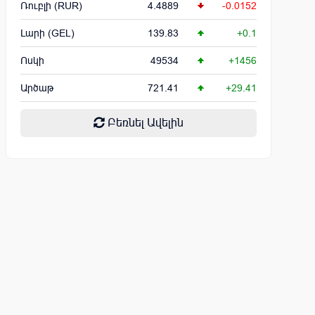
Ռուբլի (RUR)
4.4889
-0.0152
Լարի (GEL)
139.83
+0.1
Ոսկի
49534
+1456
Արծաթ
721.41
+29.41
Բեռնել Ավելին