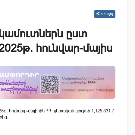
Կիսվել
եկամուտներն ըստ
025թ. հունվար-մայիս
թ. հունվար-մայիսին ՀՀ պետական բյուջեի 1,125,831.7
րից։