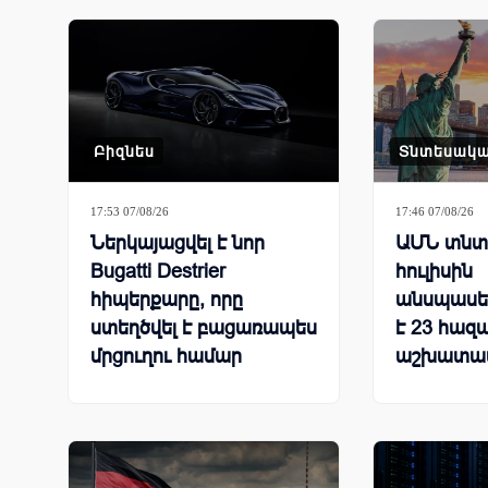
Բիզնես
Տնտեսակ
17:53 07/08/26
17:46 07/08/26
Ներկայացվել է նոր
ԱՄՆ տնտե
Bugatti Destrier
հուլիսին
հիպերքարը, որը
անսպասել
ստեղծվել է բացառապես
է 23 հազ
մրցուղու համար
աշխատա