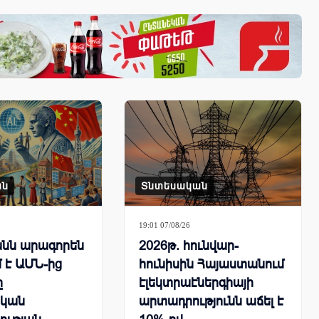
ան
Տնտեսական
19:01 07/08/26
նն արագորեն
2026թ. հունվար-
 է ԱՄՆ-ից
հունիսին Հայաստանում
ը
էլեկտրաէներգիայի
կան
արտադրությունն աճել է