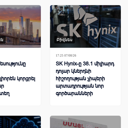
ան
Բիզնես
17:25 07/08/26
սությունը
SK Hynix-ը 38.1 միլիարդ
դոլար կներդնի
իորեն կորցրել
հիշողության չիպերի
ար
արտադրության նոր
տեղ
գործարանների
կառուցման համար