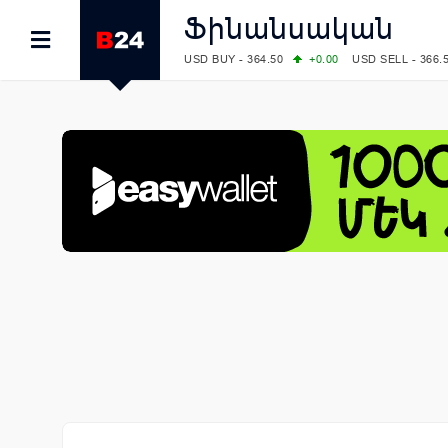
Ֆինանսական
USD BUY - 364.50
+0.00
USD SELL - 366.
EUR BUY - 418.00
+0.00
EUR SELL - 424.
OIL: BRENT - 83.40
+5.25
WTI - 78.00
COMEX: GOLD - 4242.00
-0.59
SILVER - 
COMEX: PLATINUM - 1749.90
-0.91
LME: ALUMINIUM - 3184.00
-0.27
COPPER
LME: NICKEL - 17249.00
+0.09
TIN - 5526
LME: LEAD - 1877.50
-1.00
ZINC - 3643.0
FOREX: USD/JPY - 158.37
+0.44
EUR/GBP
FOREX: EUR/USD - 1.1521
-0.23
GBP/USD
STOCKS RUS: RTSI - 884.56
-1.27
STOCKS US: DOW JONES - 53885.10
-0.85
STOCKS US: S&P 500 - 7709.96
-0.18
STOCKS JAPAN: NIKKEI - 65606.71
-0.12
STOCKS CHINA: HANG SENG - 25668.03
+
STOCKS EUR: FTSE100 - 10867.89
-0.19
STOCKS EUR: DAX - 26140.13
+0.05
07/08/2026 CBA: USD - 366.17
-0.08
GBP 
07/08/2026 CBA: EURO - 422.12
-0.61
07/08/2026 CBA: GOLD - 50244
+710
SIL