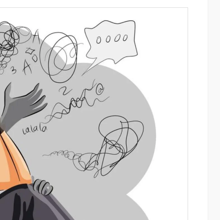
ափ
«Սմայլ Սվիթ»-ի զարգացման
ճանապարհը՝ Կոնվերս Բանկի
գործընկերությամբ