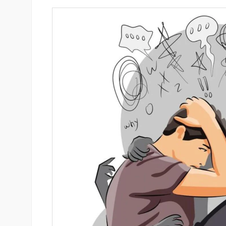
-ի վարկանիշային
Ֆասթ Բանկը Սևան Ստարտ
 է դրականի
Սամմիթին ներկայացրել է իր
պրոդուկտներն ու քարտային
առաջարկները