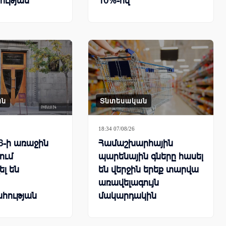
ության
10%-ով
րհային
քում
ան
Տնտեսական
18:34 07/08/26
6-ի առաջին
Համաշխարհային
ում
պարենային գները հասել
ել են
են վերջին երեք տարվա
առավելագույն
հության
մակարդակին
ները