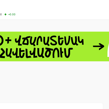
50
+0.00
50
-0.50
+4.11
61.44
-1.06
 - 13791.00
-0.12
8.00
+2.50
0
+1.43
 - 1.1521
-0.23
 - 1.3448
-0.08
NASDAQ - 26348.35
-0.06
TOPIX - 4074.93
+0.47
0.54
SSEC - 3940.04
+1.02
CAC40 - 8699.71
+0.35
- 492.1
-0.98
VER - 726.78
+5.37