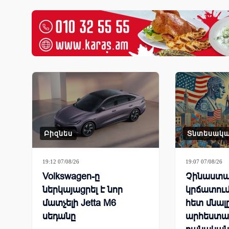
Բիզնես
Տնտեսակ
19:12 07/08/26
19:07 07/08/26
Volkswagen-ը
Չինաստա
ներկայացրել է նոր
կրճատում
մատչելի Jetta M6
հետ մնալ
սեդանը
արհեստա