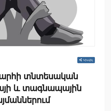
Կիսվել
խարհի տնտեսական
այի և տագնապային
յմաններում