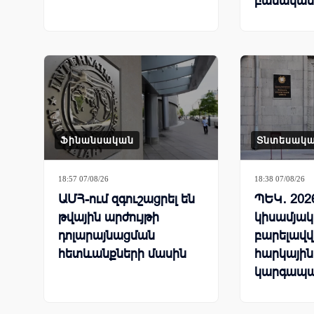
բանական
համաշխա
մրցավազ
Ֆինանսական
Տնտեսակ
18:57 07/08/26
18:38 07/08/26
ԱՄՀ-ում զգուշացրել են
ՊԵԿ․ 202
թվային արժույթի
կիսամյակ
դոլարայնացման
բարելավվ
հետևանքների մասին
հարկային
կարգապա
ցուցանիշ