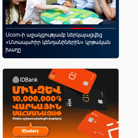
Ucom-ի աջակցությամբ ներկայացվեց
«Շտապ 
«Մտապահիր կենդանիներին» կրթական
IDBank-
խաղը
ամրագր
զեղծարա