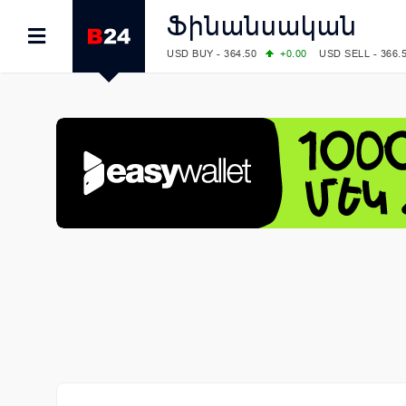
Ֆինանսական
USD BUY - 364.50
+0.00
USD SELL - 366.
EUR BUY - 418.00
+0.00
EUR SELL - 425.
OIL: BRENT - 79.24
+1.23
WTI - 74.92
COMEX: GOLD - 4267.00
+3.33
SILVER - 
COMEX: PLATINUM - 1765.90
-0.21
LME: ALUMINIUM - 3184.00
-0.27
COPPER
LME: NICKEL - 17249.00
+0.09
TIN - 5526
LME: LEAD - 1877.50
-1.00
ZINC - 3643.0
FOREX: USD/JPY - 157.68
+0.12
EUR/GBP
FOREX: EUR/USD - 1.1548
+0.11
GBP/USD
STOCKS RUS: RTSI - 895.93
+1.68
STOCKS US: DOW JONES - 54349.12
+0.4
STOCKS US: S&P 500 - 7723.55
-0.17
STOCKS JAPAN: NIKKEI - 65683.26
-0.93
STOCKS CHINA: HANG SENG - 25530.28
-
STOCKS EUR: FTSE100 - 10888.30
+0.08
STOCKS EUR: DAX - 26126.30
-0.29
06/08/2026 CBA: USD - 366.25
+0.11
GBP 
06/08/2026 CBA: EURO - 422.73
+0.17
06/08/2026 CBA: GOLD - 49534
+1456
SI