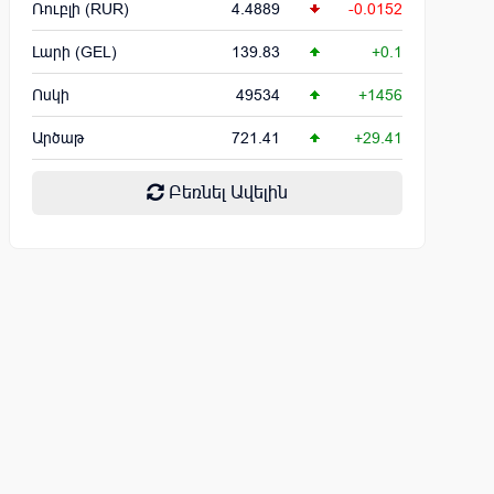
Ռուբլի (RUR)
4.4889
-0.0152
Լարի (GEL)
139.83
+0.1
Ոսկի
49534
+1456
Արծաթ
721.41
+29.41
Բեռնել Ավելին