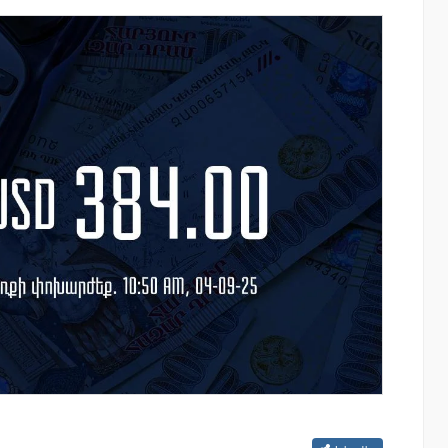
ափ
IDBank-ը ներկայացնում է նոր Mastercar
World քարտը՝ ճանապարհորդական
առավելություններով և հատուկ արշավո