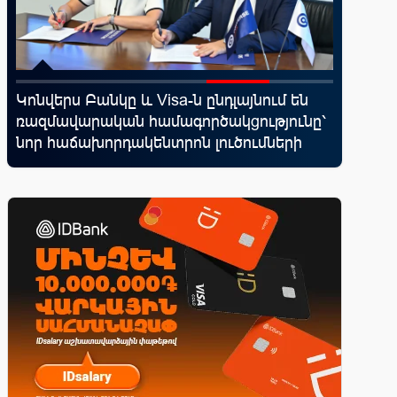
d
Կոնվերս Բանկը և Visa-ն ընդլայնում են
Moody’s
ռազմավարական համագործակցությունը՝
հեռանկ
վ
նոր հաճախորդակենտրոն լուծումների
զարգացման նպատակով