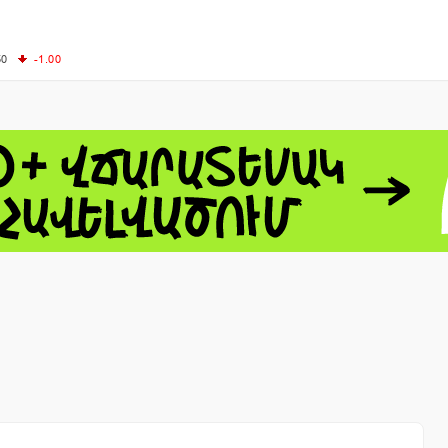
50
-1.00
00
-0.50
+0.54
62.10
+3.40
 - 13791.00
-0.12
8.00
+2.50
0
+1.43
 - 1.1548
+0.11
 - 1.3459
+0.04
9
NASDAQ - 26363.44
-0.83
TOPIX - 4055.85
+0.24
1.49
SSEC - 3900.35
+0.57
CAC40 - 8669.30
+0.03
- 493.08
-0.04
LVER - 721.41
+29.41