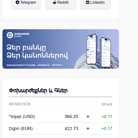
Telegram
Reddit
Linkedin
կենսաթոշակային համակարգ
Փոխարժեքներ և Գներ
06/08/2026
դրամ
Դոլար (USD)
366.25
+0.11
Եվրո (EUR)
422.73
+0.17