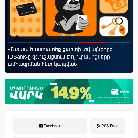
«Շտապ հաստատեք քարտի տվյալները»․
Uc
IDBank-ը զգուշացնում է հյուրանոցների
«Մ
ամրագրման հետ կապված
զեղծարարությունների մասին
Facebook
RSS Feed