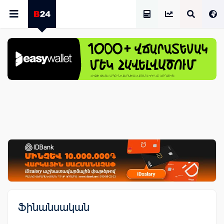
Աշխատավարձի Հաշվիչ
Ֆինանսական